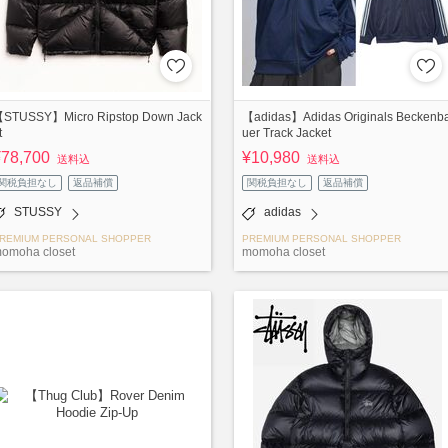
STUSSY】Micro Ripstop Down Jack
【adidas】Adidas Originals Beckenb
t
uer Track Jacket
¥78,700
¥10,980
送料込
送料込
関税負担なし
返品補償
関税負担なし
返品補償
STUSSY
adidas
REMIUM PERSONAL SHOPPER
PREMIUM PERSONAL SHOPPER
omoha closet
momoha closet