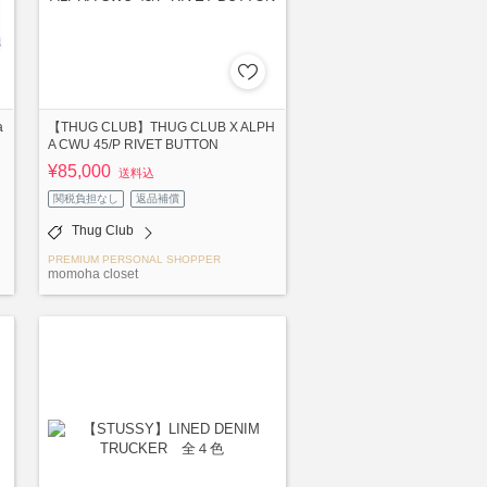
a
【THUG CLUB】THUG CLUB X ALPH
A CWU 45/P RIVET BUTTON
¥85,000
送料込
関税負担なし
返品補償
Thug Club
PREMIUM PERSONAL SHOPPER
momoha closet