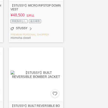
l
【STUSSY】MICRO RIPSTOP DOWN
VEST
¥48,500
送料込
関税負担なし
返品補償
STUSSY
PREMIUM PERSONAL SHOPPER
momoha closet
【STUSSY】BUILT REVERSIBLE BO