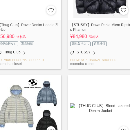
Thug Club】Rover Denim Hoodie Zi
【STUSSY】Down Parka Micro Ripst
-Up
p Phantom
¥56,980
¥84,980
送料込
送料込
関税負担なし
返品補償
関税負担なし
返品補償
Thug Club
STUSSY
REMIUM PERSONAL SHOPPER
PREMIUM PERSONAL SHOPPER
omoha closet
momoha closet