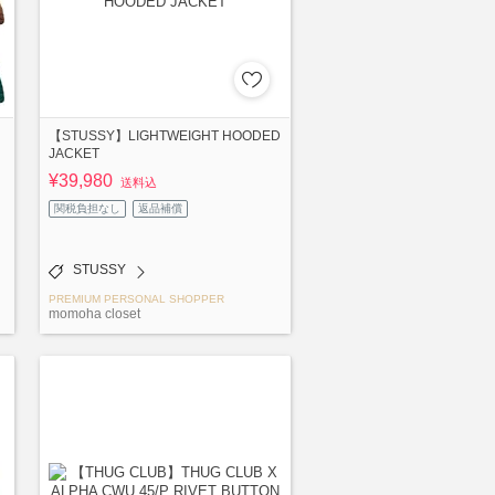
【STUSSY】LIGHTWEIGHT HOODED
JACKET
¥39,980
送料込
関税負担なし
返品補償
STUSSY
PREMIUM PERSONAL SHOPPER
momoha closet