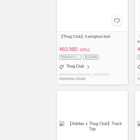
【Thug Club】A wingless bird
【
e
¥63,980
送料込
関税負担なし
返品補償
Thug Club
PREMIUM PERSONAL SHOPPER
P
momoha closet
m