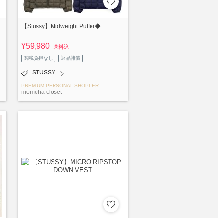
【Stussy】Midweight Puffer◆
¥59,980
送料込
関税負担なし
返品補償
STUSSY
PREMIUM PERSONAL SHOPPER
momoha closet