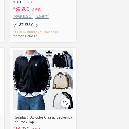
MBER JACKET
¥69,980
送料込
関税負担なし
返品補償
STUSSY
PREMIUM PERSONAL SHOPPER
momoha closet
【adidas】Adicolor Classic Beckenba
uer Track Top
¥14,980