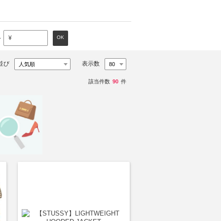
～
OK
¥
並び
表示数
該当件数
90
件