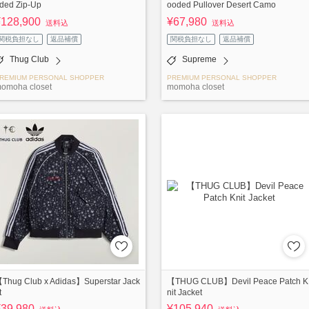
ded Zip-Up
ooded Pullover Desert Camo
¥128,900
¥67,980
送料込
送料込
関税負担なし
返品補償
関税負担なし
返品補償
Thug Club
Supreme
REMIUM PERSONAL SHOPPER
PREMIUM PERSONAL SHOPPER
omoha closet
momoha closet
Thug Club x Adidas】Superstar Jack
【THUG CLUB】Devil Peace Patch K
t
nit Jacket
¥39,980
¥105,940