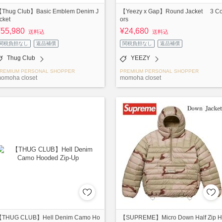
Thug Club】Basic Emblem Denim J
【Yeezy x Gap】Round Jacket 3 Co
cket
ors
¥55,980
¥24,680
送料込
送料込
関税負担なし
返品補償
関税負担なし
返品補償
Thug Club
YEEZY
REMIUM PERSONAL SHOPPER
PREMIUM PERSONAL SHOPPER
omoha closet
momoha closet
THUG CLUB】Hell Denim Camo Ho
【SUPREME】Micro Down Half Zip H