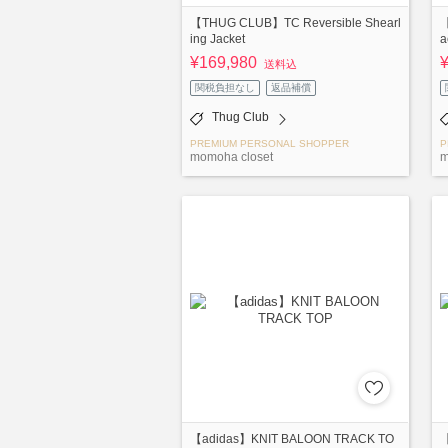
【THUG CLUB】TC Reversible Shearl
【
ing Jacket
a
¥169,980
送料込
関税負担なし
返品補償
Thug Club
PREMIUM PERSONAL SHOPPER
P
momoha closet
m
【adidas】KNIT BALOON TRACK TO
【