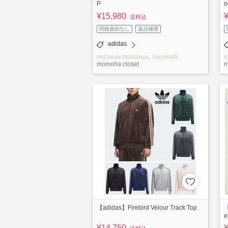
P
o
¥15,980
送料込
関税負担なし
返品補償
adidas
PREMIUM PERSONAL SHOPPER
P
momoha closet
m
【adidas】Firebird Velour Track Top
【
e
¥14,750