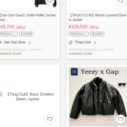
San San Gear】Suffix Puffer Jacket
【THUG CLUB】Blood Lazered Deni
rey
m Jacket
¥49,700
¥105,500
送料込
送料込
関税負担なし
返品補償
関税負担なし
返品補償
San San Gear
Thug Club
REMIUM PERSONAL SHOPPER
PREMIUM PERSONAL SHOPPER
omoha closet
momoha closet