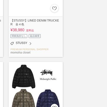
o
【STUSSY】LINED DENIM TRUCKE
R 全４色
¥38,980
送料込
関税負担なし
返品補償
STUSSY
PREMIUM PERSONAL SHOPPER
momoha closet