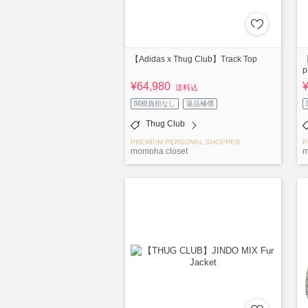
【Adidas x Thug Club】Track Top
【
p
¥64,980
送料込
関税負担なし
返品補償
Thug Club
PREMIUM PERSONAL SHOPPER
P
momoha closet
m