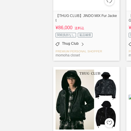
【THUG CLUB】JINDO MIX Fur Jacke
【
t
G
¥86,000
送料込
関税負担なし
返品補償
Thug Club
PREMIUM PERSONAL SHOPPER
P
momoha closet
m