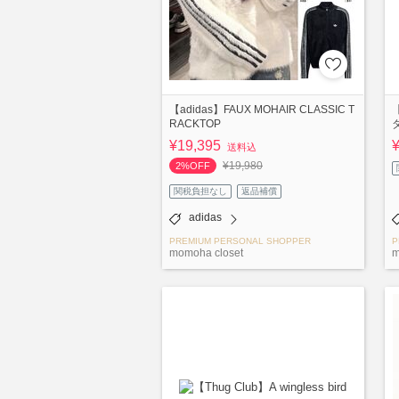
【adidas】FAUX MOHAIR CLASSIC T
【
RACKTOP
¥19,395
送料込
¥19,980
2%OFF
関税負担なし
返品補償
adidas
PREMIUM PERSONAL SHOPPER
P
momoha closet
m