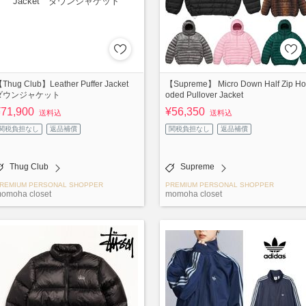
Thug Club】Leather Puffer Jacket
【Supreme】 Micro Down Half Zip Ho
ダウンジャケット
oded Pullover Jacket
¥71,900
¥56,350
送料込
送料込
関税負担なし
返品補償
関税負担なし
返品補償
Thug Club
Supreme
REMIUM PERSONAL SHOPPER
PREMIUM PERSONAL SHOPPER
omoha closet
momoha closet