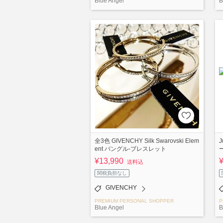
Blue Angel
B
全3色 GIVENCHY Silk Swarovski Elem
J
ent バングル-ブレスレット
¥13,990
送料込
関税負担なし
GIVENCHY
PREMIUM PERSONAL SHOPPER
P
Blue Angel
B