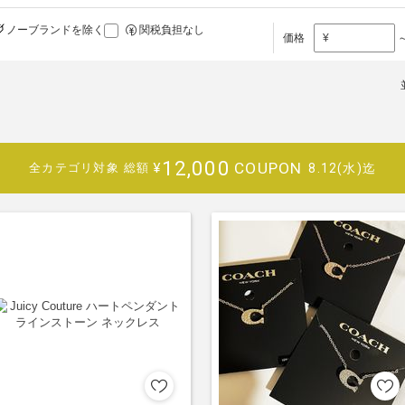
ノーブランドを除く
関税負担なし
価格
¥
12,000
COUPON
¥
8.12(水)迄
全カテゴリ対象
総額