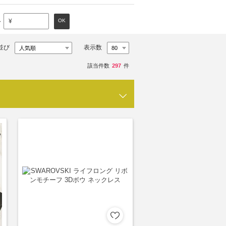
～
OK
¥
並び
表示数
該当件数
297
件