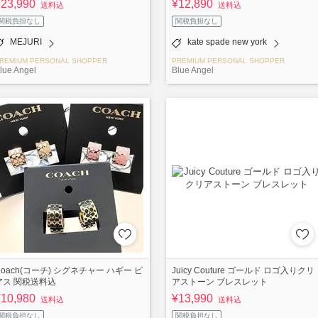
¥23,990
¥12,890
送料込
送料込
関税負担なし
関税負担なし
MEJURI
kate spade new york
REMIUM PERSONAL SHOPPER
PREMIUM PERSONAL SHOPPER
lue Angel
Blue Angel
Coach(コーチ) シグネチャー ハギー ピ
Juicy Couture ゴールド ロゴ入りクリ
アス 関税送料込
アストーン ブレスレット
¥10,980
¥13,990
送料込
送料込
関税負担なし
関税負担なし