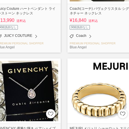
Juicy Couture ハートペンダント ライ
Coach(コーチ) パヴェクリスタル シグ
ンストーン ネックレス
ネチャー ネックレス
¥13,990
¥16,840
送料込
送料込
関税負担なし
関税負担なし
JUICY COUTURE
Coach
REMIUM PERSONAL SHOPPER
PREMIUM PERSONAL SHOPPER
lue Angel
Blue Angel
GIVENCHY 優雅な輝き ペアシェイプ
MEJURI メジュリ シャーロット スリ