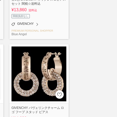
セット 関税☆送料込
¥13,860
送料込
関税負担なし
GIVENCHY
PREMIUM PERSONAL SHOPPER
Blue Angel
GIVENCHY パヴェリンクチャーム ロ
ゴ フープ スタッド ピアス