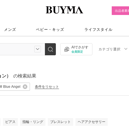
出品者募
メンズ
ベビー・キッズ
ライフスタイル
AIでさがす
カテゴリ選択
会員限定
ョン）
の検索結果
条件をリセット
Blue Angel
者
）
ピアス
指輪・リング
ブレスレット
ヘアアクセサリー