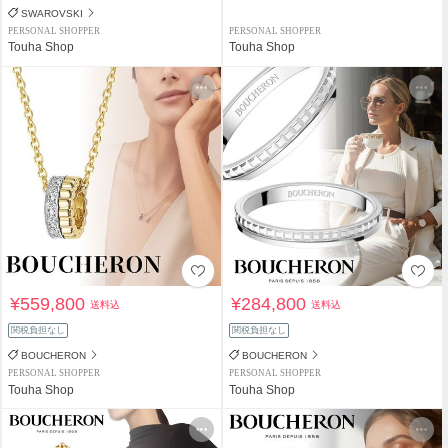
SWAROVSKI
PERSONAL SHOPPER
PERSONAL SHOPPER
Touha Shop
Touha Shop
¥559,800
¥284,800
送料込
送料込
関税負担なし
関税負担なし
BOUCHERON
BOUCHERON
PERSONAL SHOPPER
PERSONAL SHOPPER
Touha Shop
Touha Shop