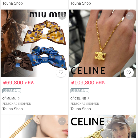
Touha Shop
Touha Shop
¥69,800
¥109,800
送料込
送料込
関税負担なし
関税負担なし
MiuMiu
CELINE
PERSONAL SHOPPER
PERSONAL SHOPPER
Touha Shop
Touha Shop