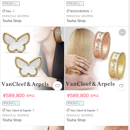
関税負担なし
関税負担なし
Dior
BOUCHERON
PERSONAL SHOPPER
PERSONAL SHOPPER
Touha Shop
Touha Shop
¥589,800
¥589,800
送料込
送料込
関税負担なし
関税負担なし
Van Cleef & Arpels
Van Cleef & Arpels
PERSONAL SHOPPER
PERSONAL SHOPPER
Touha Shop
Touha Shop