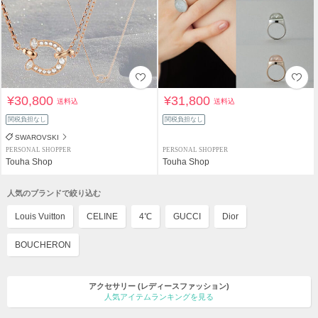
¥30,800
¥31,800
送料込
送料込
関税負担なし
関税負担なし
SWAROVSKI
PERSONAL SHOPPER
PERSONAL SHOPPER
Touha Shop
Touha Shop
人気のブランドで絞り込む
Louis Vuitton
CELINE
4℃
GUCCI
Dior
BOUCHERON
アクセサリー
(レディースファッション)
人気アイテムランキングを見る