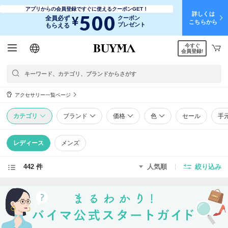
アプリからの会員登録ですぐに使えるクーポンGET！
詳しくは
500
¥
全員必ず
クーポン
こちらから
プレゼント
もらえる
今すぐ
日本語
English
简体中文
繁體中文
会員登録!
アクセサリー一覧ページ
カテゴリ
ブランド
価格
色
セール
手
レディース
メンズ
442 件
人気順
絞り込み