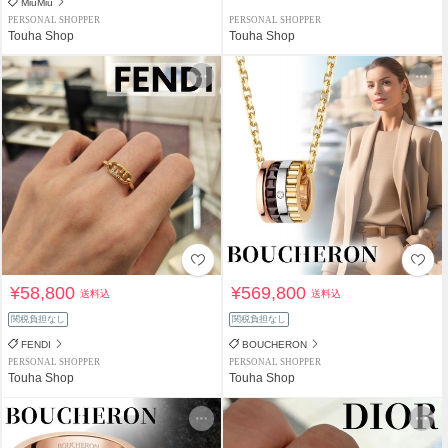
MiuMiu
PERSONAL SHOPPER
PERSONAL SHOPPER
Touha Shop
Touha Shop
¥58,800
¥569,800
送料込
送料込
関税負担なし
関税負担なし
FENDI
BOUCHERON
PERSONAL SHOPPER
PERSONAL SHOPPER
Touha Shop
Touha Shop