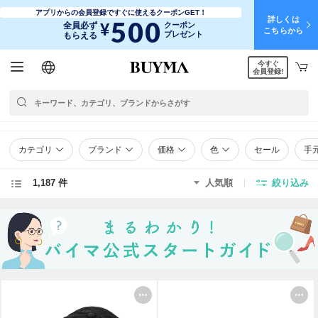
アプリからの会員登録ですぐに使えるクーポンGET！
詳しくは
500
¥
全員必ず
クーポン
こちらから
プレゼント
もらえる
今すぐ
日本語
English
简体中文
繁體中文
会員登録!
カテゴリ
ブランド
価格
色
セール
手
1,187 件
人気順
絞り込み