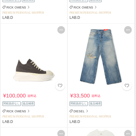
RICK OWENS
RICK OWENS
PREMIUM PERSONAL SHOPPER
PREMIUM PERSONAL SHOPPER
LAB.D
LAB.D
¥100,000
¥33,500
送料込
送料込
関税負担なし
返品補償
関税負担なし
返品補償
RICK OWENS
DIESEL
PREMIUM PERSONAL SHOPPER
PREMIUM PERSONAL SHOPPER
LAB.D
LAB.D