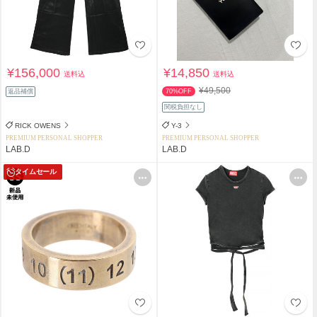
¥156,000
¥14,850
送料込
送料込
¥49,500
返品補償
70%OFF
関税負担なし
RICK OWENS
Y-3
PREMIUM PERSONAL SHOPPER
PREMIUM PERSONAL SHOPPER
LAB.D
LAB.D
タイムセール