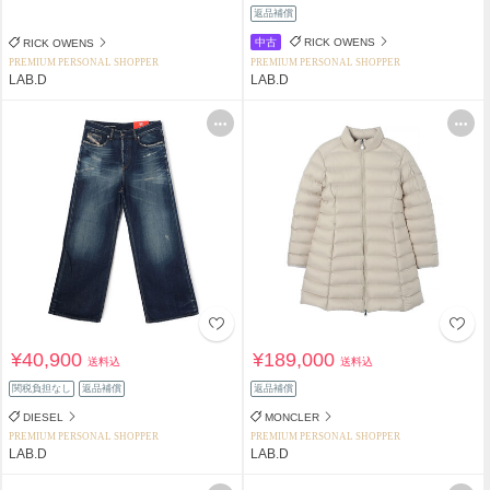
返品補償
中古
RICK OWENS
RICK OWENS
PREMIUM PERSONAL SHOPPER
PREMIUM PERSONAL SHOPPER
LAB.D
LAB.D
¥40,900
¥189,000
送料込
送料込
関税負担なし
返品補償
返品補償
DIESEL
MONCLER
PREMIUM PERSONAL SHOPPER
PREMIUM PERSONAL SHOPPER
LAB.D
LAB.D