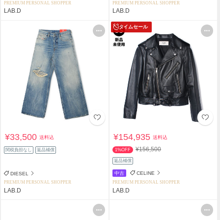
PREMIUM PERSONAL SHOPPER
PREMIUM PERSONAL SHOPPER
LAB.D
LAB.D
タイムセール
¥33,500
¥154,935
送料込
送料込
¥156,500
関税負担なし
返品補償
1%OFF
返品補償
中古
CELINE
DIESEL
PREMIUM PERSONAL SHOPPER
PREMIUM PERSONAL SHOPPER
LAB.D
LAB.D