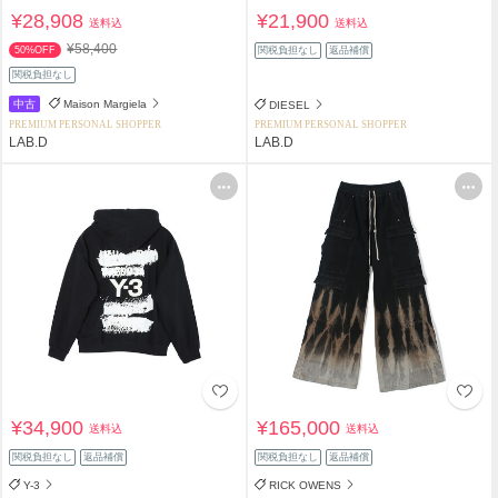
¥28,908
¥21,900
送料込
送料込
¥58,400
50%OFF
関税負担なし
返品補償
関税負担なし
中古
Maison Margiela
DIESEL
PREMIUM PERSONAL SHOPPER
PREMIUM PERSONAL SHOPPER
LAB.D
LAB.D
¥34,900
¥165,000
送料込
送料込
関税負担なし
返品補償
関税負担なし
返品補償
Y-3
RICK OWENS