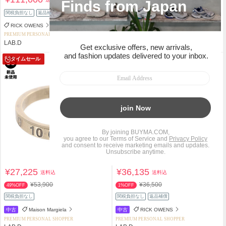
関税負担なし
返品補償
関税負担なし
返品補償
RICK OWENS
DIESEL
PREMIUM PERSONAL SHOPPER
PREMIUM PERSONAL SHOPPER
LAB.D
LAB.D
タイムセール
タイムセール
¥27,225
¥36,135
送料込
送料込
¥53,900
¥36,500
49%OFF
1%OFF
関税負担なし
関税負担なし
返品補償
中古
Maison Margiela
中古
RICK OWENS
PREMIUM PERSONAL SHOPPER
PREMIUM PERSONAL SHOPPER