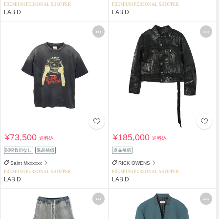
PREMIUM PERSONAL SHOPPER
PREMIUM PERSONAL SHOPPER
LAB.D
LAB.D
¥73,500
¥185,000
送料込
送料込
関税負担なし
返品補償
返品補償
Saint Mxxxxxx
RICK OWENS
PREMIUM PERSONAL SHOPPER
PREMIUM PERSONAL SHOPPER
LAB.D
LAB.D