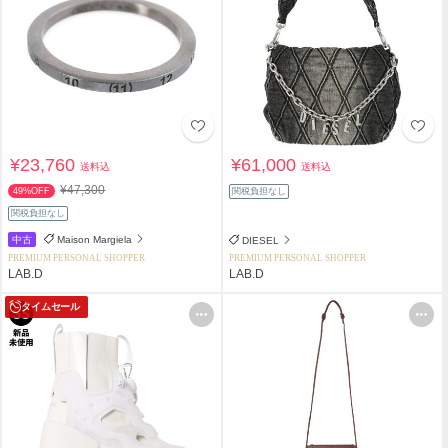
¥23,760
¥61,000
送料込
送料込
¥47,300
49%OFF
関税負担なし
関税負担なし
中古
Maison Margiela
DIESEL
PREMIUM PERSONAL SHOPPER
PREMIUM PERSONAL SHOPPER
LAB.D
LAB.D
タイムセール