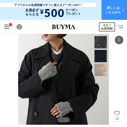
アプリからの会員登録ですぐに使えるクーポンGET！
詳しくは
500
¥
全員必ず
クーポン
こちらから
プレゼント
もらえる
今すぐ
日本語
English
简体中文
繁體中文
会員登録!
16
1
10
/