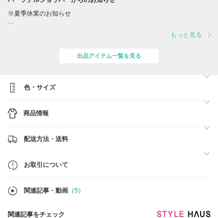
※夏季休業のお知らせ
誠に勝手ながら、夏季休業に伴い、出荷スケジュールを変更させていた
もっと見る
だきます。
対応は下記の通りとなります。
出品アイテム一覧を見る
■スケジュール
・営業日 8/10(月)、12(水) ※営業日の対応時間は【 10:00～17:00 】
でございます。
・休業日 8/8(土)、8/9(日)、11(火)、13(木)、14(金)、15(土)、16(日)
色・サイズ
ご注文確定日時順に、準備ができ次第、順次最短着にてご対応をさせて
商品情報
いただきます。
■BUYMA総合売り上げ【第1位】■関税、送料負担一切なし■
配送方法・送料
●ご注文前に必ず【お取引について】の内容のご確認をお願いいたしま
す。
→
https://www.buyma.com/buyer/841549/post/337736.html
お取引について
●在庫のお問い合わせ
当店では在庫確認の事前問合せは不要です。
関連記事・動画
（5）
買付済の商品のみを販売しており手元に在庫がございます。
ご注文確定後にお客様用の在庫確保を行いますので、ご希望のお品物を
ご注文ください。
関連記事をチェック
※なお、システム上、他サイトでも販売しているため、タイムラグによ