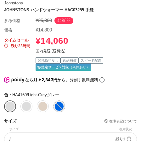
Johnstons
JOHNSTONS ハンドウォーマー HAC03255 手袋
¥25,300
44%OFF
参考価格
¥14,800
価格
¥14,060
タイムセール
残り23時間
国内発送 (送料込)
関税負担なし
返品補償
スピード配送
鑑定サービス対象（条件あり）
なら
月々2,343円
から。分割手数料無料
色：
HA4150/Light-Greyグレー
サイズ
在庫表記について
サイズ
在庫状況
◎
/
残り1