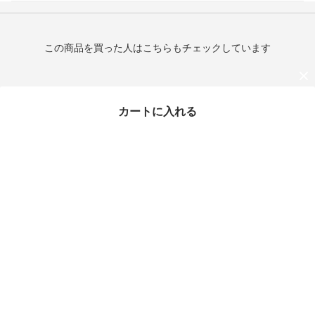
この商品を買った人はこちらもチェックしています
カートに入れる
最近チェックしたアイテム
TOD'S＊T Timeless Lea
ther Key Ring レザーキ
ーリング＊送料込
¥19,800