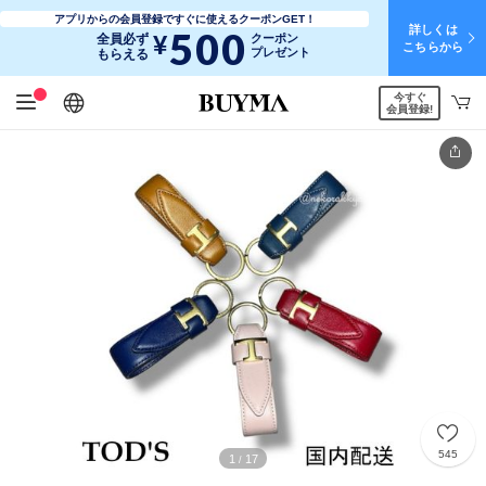
アプリからの会員登録ですぐに使えるクーポンGET！
詳しくは
500
¥
全員必ず
クーポン
こちらから
プレゼント
もらえる
今すぐ
日本語
English
简体中文
繁體中文
会員登録!
545
1
17
/