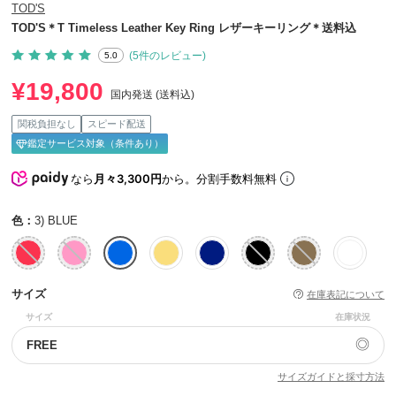
TOD'S
TOD'S＊T Timeless Leather Key Ring レザーキーリング＊送料込
(5件のレビュー)
5.0
¥19,800
国内発送 (送料込)
関税負担なし
スピード配送
鑑定サービス対象（条件あり）
なら
月々3,300円
から。分割手数料無料
色：
3) BLUE
サイズ
在庫表記について
サイズ
在庫状況
◎
FREE
サイズガイドと採寸方法