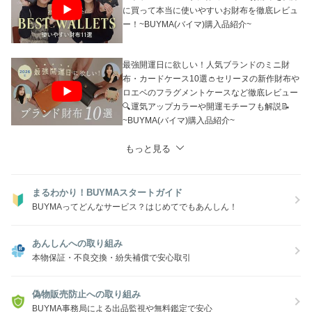
に買って本当に使いやすいお財布を徹底レビュ
ー！~BUYMA(バイマ)購入品紹介~
最強開運日に欲しい！人気ブランドのミニ財
布・カードケース10選👛セリーヌの新作財布や
ロエベのフラグメントケースなど徹底レビュー
🔍運気アップカラーや開運モチーフも解説📝
~BUYMA(バイマ)購入品紹介~
もっと見る
まるわかり！BUYMAスタートガイド
BUYMAってどんなサービス？はじめてでもあんしん！
あんしんへの取り組み
本物保証・不良交換・紛失補償で安心取引
偽物販売防止への取り組み
BUYMA事務局による出品監視や無料鑑定で安心