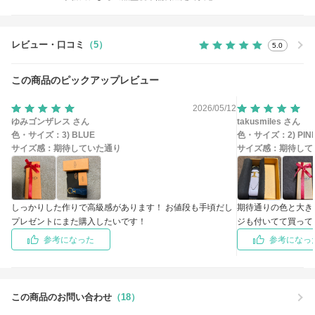
レビュー・口コミ
（5）
5.0
この商品のピックアップレビュー
2026/05/12
ゆみゴンザレス さん
takusmiles さん
色・サイズ：
3) BLUE
色・サイズ：
2) PIN
サイズ感：
期待していた通り
サイズ感：
期待して
しっかりした作りで高級感があります！ お値段も手頃だし
期待通りの色と大き
プレゼントにまた購入したいです！
ジも付いてて買って
参考になった
参考になっ
この商品のお問い合わせ
（18）