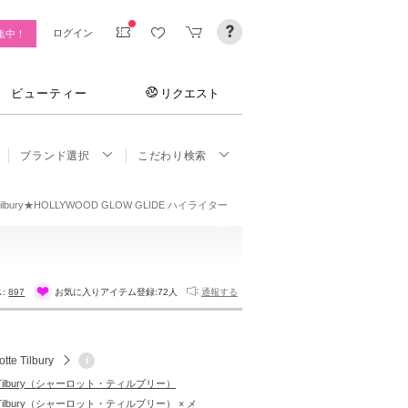
ログイン
集中！
ビューティー
リクエスト
ブランド選択
こだわり検索
 Tilbury★HOLLYWOOD GLOW GLIDE ハイライター
ス:
897
お気に入りアイテム登録:
72人
通報する
otte Tilbury
i
tte Tilbury（シャーロット・ティルブリー）
tte Tilbury（シャーロット・ティルブリー） × メ