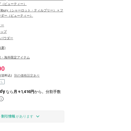
プ（ビューティー）
tte Tilbury（シャーロット・ティルブリー） × フ
ウダー（ビューティー）
ィー
アップ
スパウダー
春夏)
荷・海外限定アイテム
00
(送料込)
別の価格設定あり
なし
なら
月々1,416円
から。分割手数
の
割引情報
があります