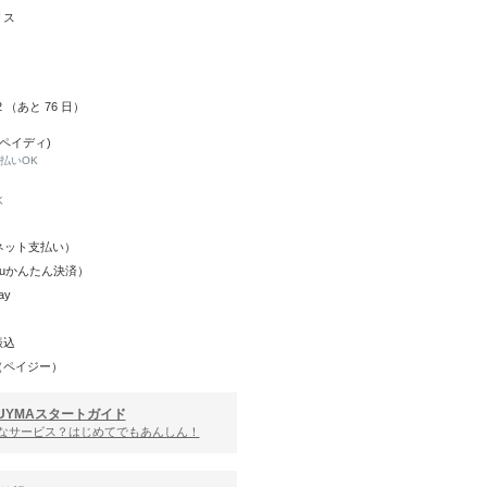
リス
22 （あと
76
日）
(ペイディ)
と払いOK
K
Y（ネット支払い）
（auかんたん決済）
ay
振込
（ペイジー）
UYMAスタートガイド
んなサービス？はじめてでもあんしん！