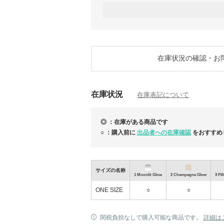
注目タイブランド：
★Sugar Monday ハンドバッグ出品して
★Dry Clean Only★バンコク発ヴィン
★その他タイファッションブランドは指名リ
ADHOC / Pony Stone / DISAYA / Kloset 
在庫状況の確認・お
★まとめ買い、リピート割引など気軽にお問
全ての販売は誠心誠意対応させて頂きます。
在庫状況
在庫表記について
◎ ：在庫がある商品です
○ ：購入前に
出品者への在庫確認
をおすすめ
サイズの名称
1 Moonlit Glow
2 Champagne Glow
3 Pi
イギリス発★RINIKINI★大人のラグジュアリ
ェ水着ご紹介
ONE SIZE
○
○
関税負担なしで購入可能な商品です。
詳細は