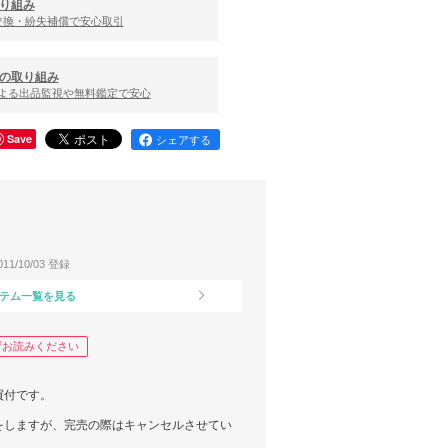
り組み
交換・紛失補償で安心取引
の取り組み
による出品監視や無料鑑定で安心
Save
シェアする
011/10/03 登録
テム一覧を見る
ずお読みください
買付です。
をしますが、完売の際はキャンセルさせてい