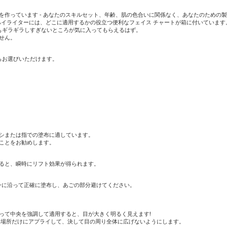
を作っています - あなたのスキルセット、年齢、肌の色合いに関係なく、あなたのための
ト ハイライターには、どこに適用するかの役立つ便利なフェイス チャートが箱に付いていま
りもギラギラしすぎないところが気に入ってもらえるはず。
せん。
らお選びいただけます。
シまたは指での塗布に適しています。
ことをお勧めします。
ると、瞬時にリフト効果が得られます。
インに沿って正確に塗布し、あごの部分避けてください。
って中央を強調して適用すると、目が大きく明るく見えます!
い場所だけにアプライして、決して目の周り全体に広げないようにします。