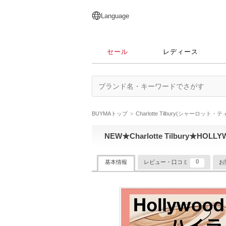
English
日本語
简体中文
繁體中文
Language
セール
レディース
BUYMAトップ
Charlotte Tilbury(シャーロット
NEW★Charlotte Tilbury★HO
0
基本情報
レビュー・口コミ
お