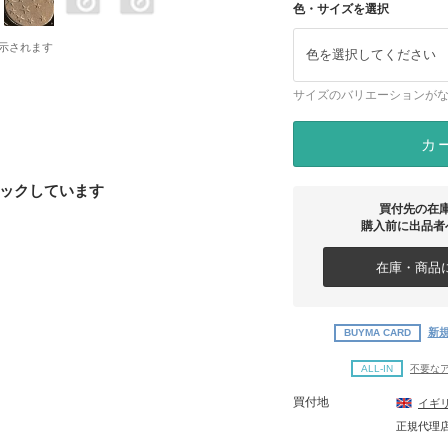
色・サイズを選択
示されます
色を選択してください
サイズのバリエーションが
カ
ックしています
買付先の在
購入前に出品者
在庫・商品に
新規
BUYMA CARD
ALL-IN
不要な
買付地
イギ
正規代理