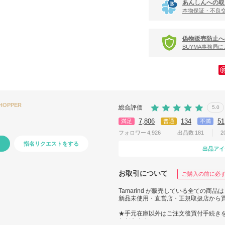
あんしんへの取
本物保証・不良
偽物販売防止へ
BUYMA事務局
SHOPPER
総合評価
5.0
7,806
134
51
満足
普通
不満
フォロワー
4,926
出品数
181
2
指名リクエストをする
出品アイ
お取引について
ご購入の前に必
Tamarind が販売している全ての商品は
新品未使用・直営店・正規取扱店から
★手元在庫以外はご注文後買付手続き
ただきます。