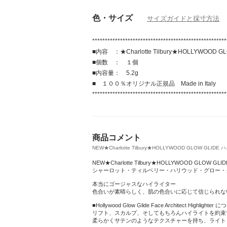
色・サイズ
サイズガイドと採寸方法
*****************************************************
■内容 ：★Charlotte Tilbury★HOLLYWOOD 
■個数 ： １個
■内容量： 5.2g
■ １００％オリジナル正規品 Made in Italy
*****************************************************
商品コメント
NEW★Charlotte Tilbury★HOLLYWOOD GLOW GLIDE 
NEW★Charlotte Tilbury★HOLLYWOOD GLOW GLID
シャーロット・ティルベリー・ハリウッド・グロー・
本当にゴージャスなハイライター
色合いが素晴らしく、肌の色合いに応じて信じられな
■Hollywood Glow Glide Face Architect Highlighter 
リフト、スカルプ、そしてもちろんハイライトを約束
柔らかくサテンのようなテクスチャーを持ち、ライト