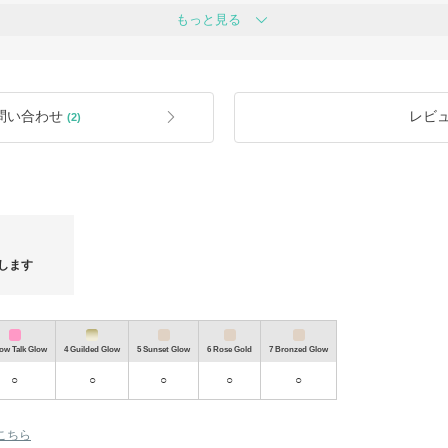
もっと見る
★買付後、検品の上商品発送します。Be
合もございます。
います。是非ご覧ください。
テージ古着リメイクブランド
★梱包には細心の注意を払っておりま
クエストからどうぞ。
でご理解とご協力お願いします。
/ Pretty Boy Gear なども買付可能。
★ブラウザにより色が現品と違って見
問い合わせ
レビ
(2)
い合わせください。
お問合せください。
★バイマでのお取り引きは個人輸入扱
発生した場合は別途ご購入者様のご負
4.html
★バイマが提供する「あんしんプラス
だくことで[無料鑑定][初期不良補償][
m/contents/safety/anshin.html
します
★お願い★
取引のキャンセルを回避するためご注
す。ご協力ください。
llow Talk Glow
4 Guilded Glow
5 Sunset Glow
6 Rose Gold
7 Bronzed Glow
ークロシ
英国発★RINIKINI★女子力UPラグジュアリークロシ
イギリス発★
ェ水着
キニ
○
○
○
○
○
こちら