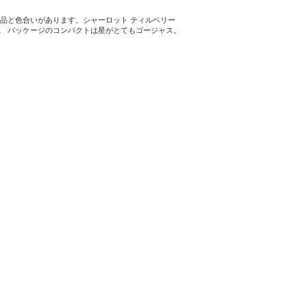
製品と色合いがあります。シャーロット ティルベリー
す。 パッケージのコンパクトは星がとてもゴージャス。