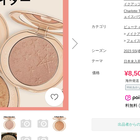
イクアッ
Charlo
ェイスパ
カテゴリ
ビューテ
>
メイク
>
フェイ
シーズン
2023 SS(
テーマ
日本未入
¥8,5
価格
海外発送 
関税負担
料無料
出品者から