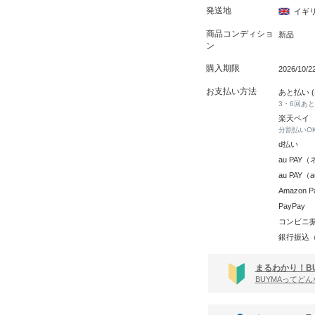
発送地
イギ
商品コンディショ
新品
ン
購入期限
2026/10/
お支払い方法
あと払い 
3・6回あ
楽天ペイ
分割払いO
d払い
au PA
au PAY
Amazon P
PayPay
コンビニ
銀行振込
まるわかり！B
BUYMAってど