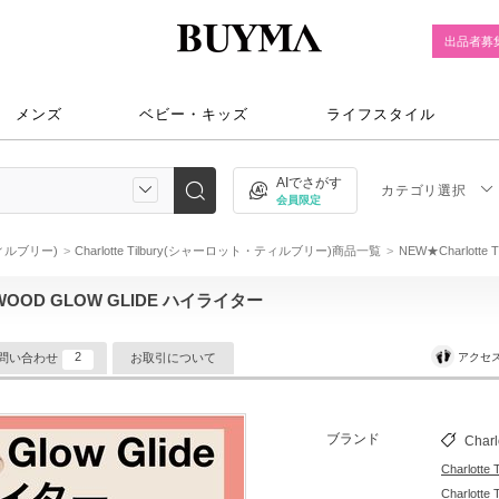
出品者募
メンズ
ベビー・キッズ
ライフスタイル
AIでさがす
カテゴリ選択
会員限定
・ティルブリー)
Charlotte Tilbury(シャーロット・ティルブリー)商品一覧
NEW★Charlotte
LLYWOOD GLOW GLIDE ハイライター
2
アクセ
問い合わせ
お取引について
ブランド
Charl
Charlo
Charlo