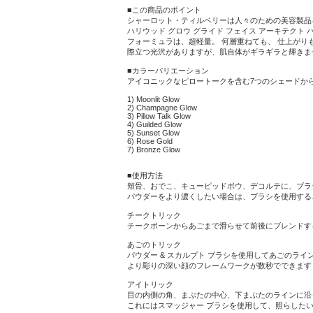
■この商品のポイント
シャーロット・ティルベリーは人々のための美容製品
ハリウッド グロウ グライド フェイス アーキテク
フォーミュラは、超軽量。 何層重ねても、 仕上が
際立つ光沢がありますが、肌自体がギラギラと輝きま
■カラーバリエーション
アイコニックなピロートークを含む7つのシェードか
1) Moonlit Glow
2) Champagne Glow
3) Pillow Talk Glow
4) Guilded Glow
5) Sunset Glow
6) Rose Gold
7) Bronze Glow
■使用方法
頬骨、おでこ、キューピッドボウ、デコルテに、ブラ
パウダーをより濃くしたい場合は、ブラシを使用する
チークトリック
チークボーンからあごまで滑らせて前後にブレンドす
あごのトリック
パウダー & スカルプト ブラシを使用してあごのラ
より彫りの深い顔のフレームワークが数秒でできます
アイトリック
目の内側の角、まぶたの中心、下まぶたのラインに沿
これにはスマッジャー ブラシを使用して、照らした