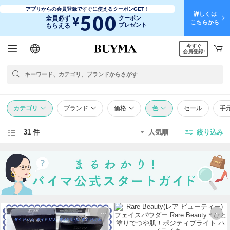
アプリからの会員登録ですぐに使えるクーポンGET！
詳しくは
500
¥
全員必ず
クーポン
こちらから
プレゼント
もらえる
今すぐ
日本語
English
简体中文
繁體中文
会員登録!
カテゴリ
ブランド
価格
色
セール
手
31 件
人気順
絞り込み