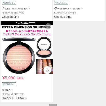
関税負担なし
関税負担なし
WESTMAN ATELIER
WESTMAN ATELIER
PERSONAL SHOPPER
PERSONAL SHOPPER
Chelsea Line
Chelsea Line
¥5,980
送料込
関税負担なし
MAC
PERSONAL SHOPPER
HAPPY HOLIDAYS