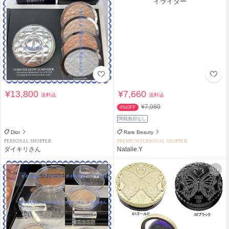
¥13,800
¥7,660
送料込
送料込
¥7,980
4%OFF
関税負担なし
Dior
Rare Beauty
PERSONAL SHOPPER
PREMIUM PERSONAL SHOPPER
ダイキリさん
Natalie.Y