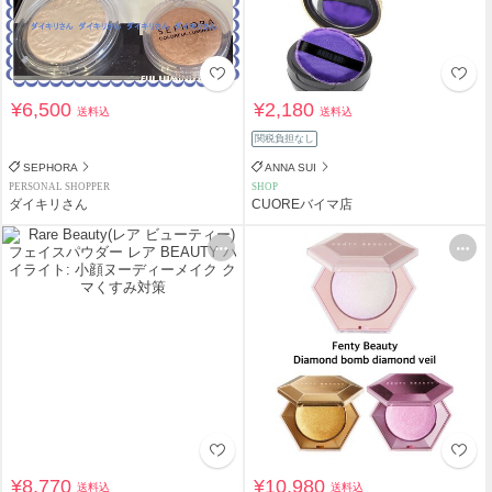
¥6,500
¥2,180
送料込
送料込
関税負担なし
SEPHORA
ANNA SUI
PERSONAL SHOPPER
SHOP
ダイキリさん
CUOREバイマ店
¥8,770
¥10,980
送料込
送料込