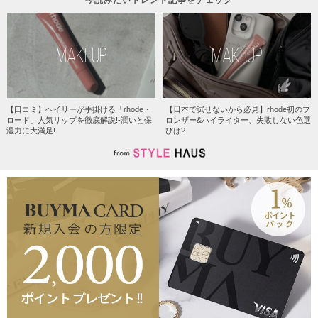
MAKEUP
MAKEUP
【口コミ】ヘイリーが手掛ける「rhode・
【日本で試せないから必見】rhode初のブ
ロード」人気リップを徹底解説!-潤いと保
ロンザー&ハイライター、失敗しない色選
湿力に大満足!
びは?