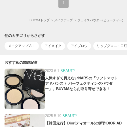
1
BUYMAトップ
メイクアップ
フェイスパウダー(ビューティー)
他のカテゴリからさがす
メイクアップ ALL
アイメイク
アイブロウ
リップグロス・口
おすすめの関連記事
2023.6.1
BEAUTY
人気すぎて買えないNARSの「ソフトマット
アドバンスト パーフェクティングパウダ
ー」。BUYMAならお取り寄せできる！
2025.5.19
BEAUTY
【韓国先行】Dior(ディオール)の新作DIOR AD