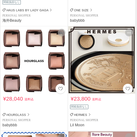
関税負担なし
HAUS LABS BY LADY GAGA
ONE SIZE
PERSONAL SHOPPER
PERSONAL SHOPPER
海外Beauty
babybbb
¥28,040
¥23,800
送料込
送料込
関税負担なし
HOURGLASS
HERMES
PERSONAL SHOPPER
PERSONAL SHOPPER
babybbb
Lil Moon