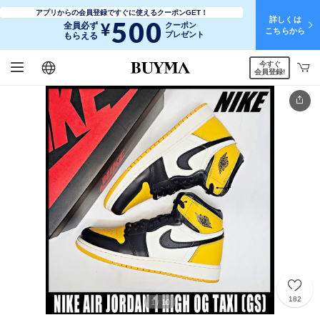
アプリからの会員登録ですぐに使えるクーポンGET！
詳しくは
500
¥
全員必ず
クーポン
こちらから
プレゼント
もらえる
今すぐ
日本語
English
简体中文
繁體中文
会員登録!
182
1
10
/