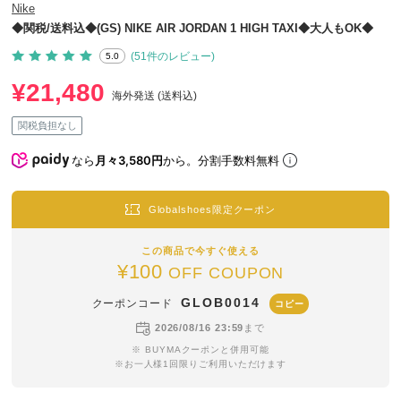
Nike
◆関税/送料込◆(GS) NIKE AIR JORDAN 1 HIGH TAXI◆大人もOK◆
(51件のレビュー)
5.0
¥21,480
海外発送 (送料込)
関税負担なし
なら
月々3,580円
から。分割手数料無料
Globalshoes限定クーポン
この商品で今すぐ使える
¥100
OFF COUPON
GLOB0014
クーポンコード
コピー
2026/08/16 23:59
まで
※ BUYMAクーポンと併用可能
※お一人様1回限りご利用いただけます