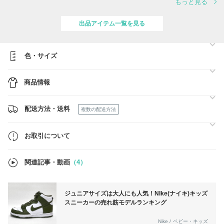
もっと見る
◆since2018年から1度も偽物が確認されたことがない、ベストショッ
パー・100％ 正規品ショップ Globalshoesです
出品アイテム一覧を見る
◆買付は正規店・ショッピングモール・公式オンラインショップで行っ
ておりますので、安全に買い物することができます。
※全ての商品が純正証明が可能であり、100％正規品のみ扱っておりま
す。
色・サイズ
◆正式通関を通し、送料・関税などは全て弊社で負担しております。
商品情報
◆弊社は限定版製品の場合、韓国の有名な検品専門業者を通し鑑定と検
品を行っております。
※鑑定後、証明書・証明タグと一緒に発送致します
配送方法・送料
複数の配送方法
お取引について
関連記事・動画
（4）
ジュニアサイズは大人にも人気！NIke(ナイキ)キッズ
スニーカーの売れ筋モデルランキング
Nike / ベビー・キッズ