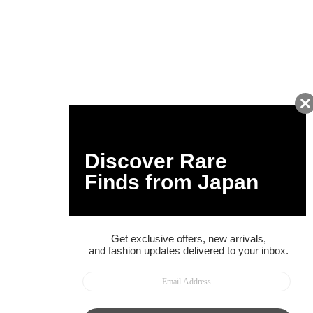
友だちに追加して
BUYMA会員だけの
お得な情報をGET!
ポイント還元サービス
ページトップへ
BUYMAスタートガイド
安心への取り組み
ガイド・お問い合わせ
かんたん購入ガイド
BUYMA偽物販売防止の取り組み
BUYMA CARD
利用規約
プライバシー
特定商取引法に関する表記
お客様情報の外部送信について
脆弱性報告
お知らせ(PCサイト)