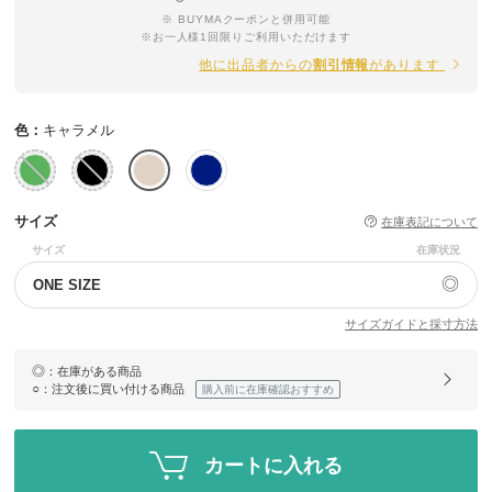
※ BUYMAクーポンと併用可能
※お一人様1回限りご利用いただけます
他に出品者からの
割引情報
があります
色：
キャラメル
サイズ
在庫表記について
サイズ
在庫状況
◎
ONE SIZE
サイズガイドと採寸方法
◎
：在庫がある商品
○
：注文後に買い付ける商品
購入前に在庫確認おすすめ
カートに入れる