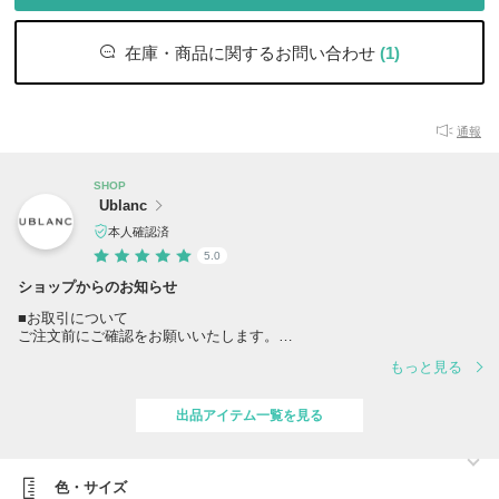
在庫・商品に関するお問い合わせ
(1)
通報
SHOP
Ublanc
本人確認済
5.0
ショップからのお知らせ
■お取引について
ご注文前にご確認をお願いいたします。
https://www.buyma.com/buyer/4883036/post/486305.html
もっと見る
■在庫のお問い合わせについて
当店では買付済の商品のみを販売しており、手元に在庫がございますの
出品アイテム一覧を見る
で、在庫確認のお問合せ無しでご注文下さい。
※他サイトでも在庫を共有し、販売を行っております。同一商品への注
文集中やタイムラグにより、ご注文後に欠品となる場合がございます。
予めご了承ください。
色・サイズ