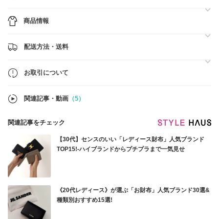
■営業時間
10:00～17:00（土・日・祝除く）
商品情報
営業時間外及び土日祝日のお問合せは、翌営業日以降にご返信いたしま
す。
※BUYMA規約上、双方間での直接のやり取りは禁止となっております
配送方法・送料
ので、お問い合わせの際はサイト上のお問い合わせ機能よりお願いいた
します。
お取引について
■商品の発送について
営業日12時までのご注文(決済完了)で最短即日発送
※ご注文を多数頂いている場合は翌日以降の発送となる場合もございま
関連記事・動画
（5）
す。
当店の商品はすべて国内発送、関税負担はございません。
関連記事をチェック
【30代】センスのいい「レディース財布」人気ブランド
TOP15!-ハイブランドからプチプラまで一気見せ
《20代レディース》が選ぶ「お財布」人気ブランド30選&
種類別おすすめ15選!