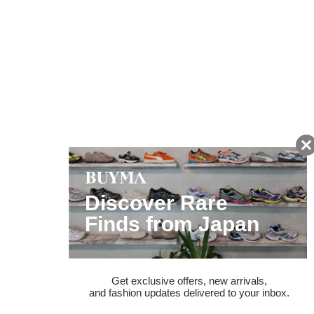
友だちに追加して
BUYMA会員だけの
お得な情報をGET!
ポイント還元サービス
ページトップへ
BUYMAスタートガイド
安心への取り組み
ガイド・お問い合わせ
かんたん購入ガイド
BUYMA偽物販売防止の取り組み
BUYMA CARD
利用規約
プライバシー