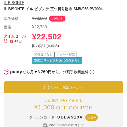
IL BISONTE
IL BISONTE イル ビゾンテ 三つ折り財布 SMW036 PV0004
¥33,000
31%OFF
参考価格
¥22,730
価格
¥22,502
タイムセール
残り4日
国内発送 (送料込)
関税負担なし
スピード配送
鑑定サービス対象（条件あり）
なら
月々3,750円
から。分割手数料無料
Ublanc限定クーポン
この商品で今すぐ使える
¥1,000
OFF COUPON
UBLAN194
クーポンコード
コピー
2026/08/09 23:59
まで