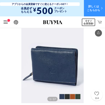
アプリからの会員登録ですぐに使えるクーポンGET！
詳しくは
500
¥
全員必ず
クーポン
こちらから
プレゼント
もらえる
今すぐ
日本語
English
简体中文
繁體中文
会員登録!
114
1
17
/