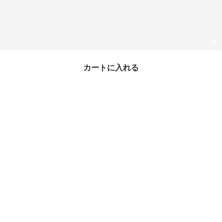
カートに入れる
最近チェックしたアイテム
タイムセール
IL BISONTE イル ビゾン
テ 三つ折り財布 SMW0
36 PV0004
¥22,502
31%OFF