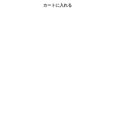
最近チェックしたアイテム
カートに入れる
PARAGRAPH PAISLEY
T-SHIRT NE6273
¥10,450