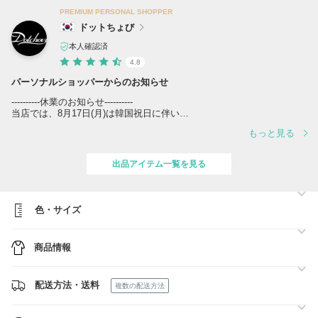
PREMIUM PERSONAL SHOPPER
ドットちょび
本人確認済
4.8
パーソナルショッパーからのお知らせ
----------休業のお知らせ----------
当店では、8月17日(月)は韓国祝日に伴い
休業となりますこと何卒ご了承くださいませ。
もっと見る
また祝日期間中は買付先の出荷/入庫、配送業務が休業となり、配送遅
延が予想されますので予めご了承くださいませ。
ご迷惑をお掛けし申し訳ございませんが、
出品アイテム一覧を見る
商品入荷確認次第速やかに発送させていただきますので、何卒ご理解い
ただけますと幸いです。
--------------------------------------
色・サイズ
※ご購入前に必ずお読みください※
⇒
https://www.buyma.com/buyer/3556134/post/437752.html#buyermenu_w
商品情報
※ご注文頂きました際には、上記のリンク内容にご同意いただきました
ものとさせて頂きます。あらかじめご了承くださいませ※
配送方法・送料
複数の配送方法