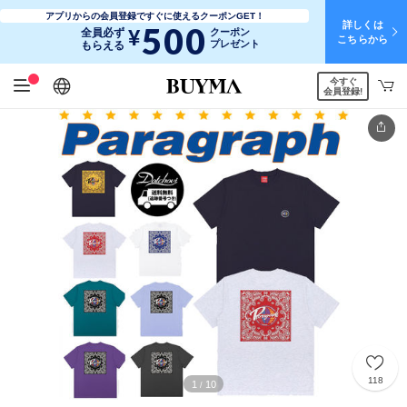
アプリからの会員登録ですぐに使えるクーポンGET！
詳しくは
500
¥
全員必ず
クーポン
こちらから
プレゼント
もらえる
今すぐ
日本語
English
简体中文
繁體中文
会員登録!
118
1
10
/