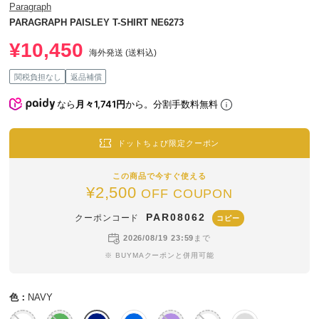
Paragraph
PARAGRAPH PAISLEY T-SHIRT NE6273
¥10,450
海外発送 (送料込)
関税負担なし
返品補償
なら
月々1,741円
から。分割手数料無料
ドットちょび限定クーポン
この商品で今すぐ使える
¥2,500
OFF COUPON
PAR08062
クーポンコード
コピー
2026/08/19 23:59
まで
※ BUYMAクーポンと併用可能
色：
NAVY