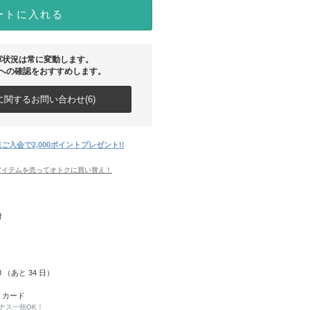
ートに入れる
庫状況は常に変動します。
への確認をおすすめします。
関するお問い合わせ(6)
ご入会で2,000ポイントプレゼント!!
アイテムを売ってオトクに買い替え！
府
08 （あと
34
日）
トカード
ナス一括OK！