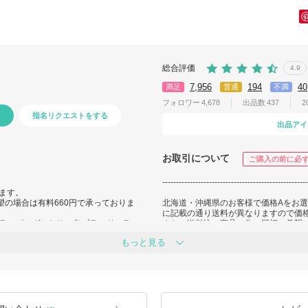
総合評価
4.9
7,956
194
40
満足
普通
不満
フォロワー
4,678
出品数
437
2
指名リクエストをする
出品アイ
お取引について
ご購入の前に必
----------------------------------------------------
ます。
望の場合は有料660円で承っておりま
北海道・沖縄県のお客様で価格Aをお
に記載の通り送料が異なりますので価
ラッピングとなり、各ブランドのラッ
また、送料込の商品の為、同梱ご希望
せていただきます。
もっと見る
しております。
基本的には返品はシステム上、お受け
グ加算分のご選択をお願いいたしま
衣料・シューズなどサイズがある商品
で、
交換をさせて頂きます。基本的にご交
等にお書き頂きましても、ラッピング
その際に掛かってまいります送料など
当店がお送りした状態と同じ状態のみ