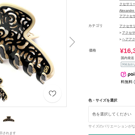
クセサリ
Alexand
アアクセ
カテゴリ
アクセサ
>
アクセ
>
ヘアア
¥16,
価格
国内発送 
関税負担
料無料
色・サイズを選択
色を選択してください
サイズのバリエーションが
示されます