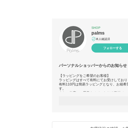
SHOP
palms
本人確認済
フォローする
パーソナルショッパーからのお知らせ
【ラッピングをご希望のお客様】
ラッピングはすべて有料にてお受けしており
有料110円は簡易ラッピングとなり、お箱希
す。
また、当店のご用意させていただく資材での
ピング資材のご用意はございません。
※フェイラーのみ110円のみ専用袋をお付け
また、ご注文時に配送方法欄にて、ラッピン
す。システム上、追加加算が出来かねますの
ラッピングご希望頂いていない場合は備考欄
なしで発送となります。
何卒ご了承ください。