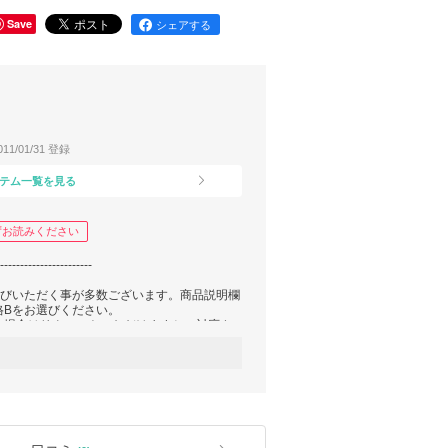
Save
シェアする
011/01/31 登録
テム一覧を見る
ずお読みください
------------------------
選びいただく事が多数ございます。商品説明欄
格Bをお選びください。
の場合はリクエストいただけますとご対応さ
しておりません。
に関しましてはサイズが合わない場合のみご
換でのご対応となります。
はすべてお客様ご負担となります。
可能となります。