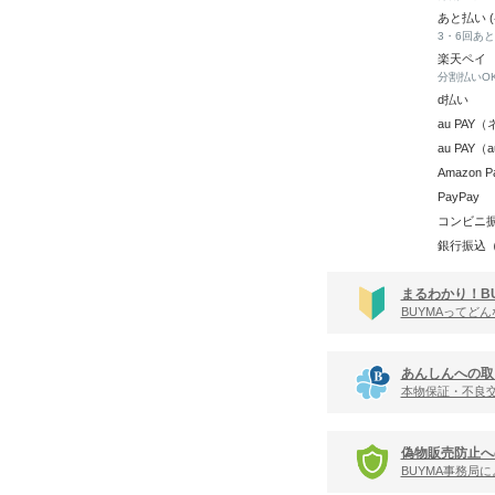
あと払い 
3・6回あ
楽天ペイ
分割払いO
d払い
au PA
au PAY
Amazon P
PayPay
コンビニ
銀行振込
まるわかり！B
BUYMAってど
あんしんへの取
本物保証・不良
偽物販売防止へ
BUYMA事務局