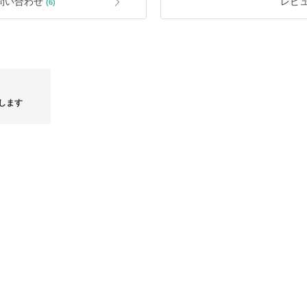
問い合わせ
レビ
(6)
何卒よろしくお願い致します。
ご連絡は翌営業日のご連絡となりま
----------------------------------------------------
包しております。予めご了承ください
します