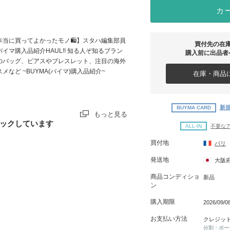
カ
本当に買ってよかったモノ🛍】スタハ編集部員
買付先の在
バイマ購入品紹介HAUL!! 知る人ぞ知るブラン
購入前に出品者
のバッグ、ピアスやブレスレット、注目の海外
スメなど ~BUYMA(バイマ)購入品紹介~
在庫・商品に
新規
BUYMA CARD
もっと見る
ックしています
ALL-IN
不要な
買付地
パリ
発送地
大阪
商品コンディショ
新品
ン
購入期限
2026/09/
お支払い方法
クレジッ
分割・ボー