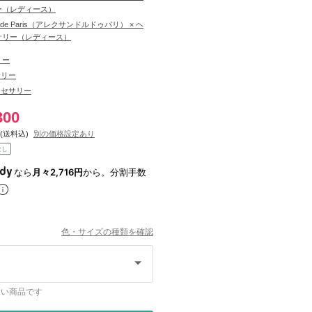
ー（レディース）
re de Paris（アレクサンドルドゥパリ） × ヘ
サリー（レディース）
リー
サリー
クセサリー
300
(送料込)
別の価格設定あり
なし
なら
月々2,716円
から。分割手数
色・サイズの種類を確認
ない商品です