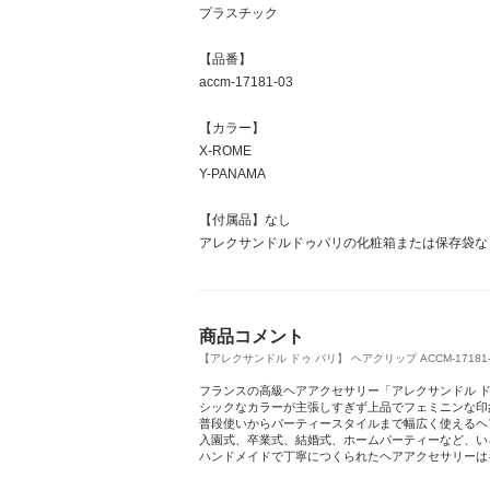
プラスチック
【品番】
accm-17181-03
【カラー】
X-ROME
Y-PANAMA
【付属品】なし
アレクサンドルドゥパリの化粧箱または保存袋な
商品コメント
【アレクサンドル ドゥ パリ】 ヘアクリップ ACCM-17181-03 
フランスの高級ヘアアクセサリー「アレクサンドル 
シックなカラーが主張しすぎず上品でフェミニンな印象
普段使いからパーティースタイルまで幅広く使えるヘ
入園式、卒業式、結婚式、ホームパーティーなど、い
ハンドメイドで丁寧につくられたヘアアクセサリーは