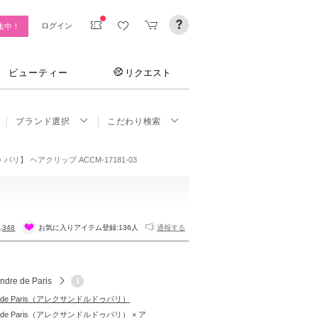
ログイン
集中！
ビューティー
リクエスト
ブランド選択
こだわり検索
リ】 ヘアクリップ ACCM-17181-03
,348
お気に入りアイテム登録:
136人
通報する
ndre de Paris
i
dre de Paris（アレクサンドルドゥパリ）
re de Paris（アレクサンドルドゥパリ） × ア