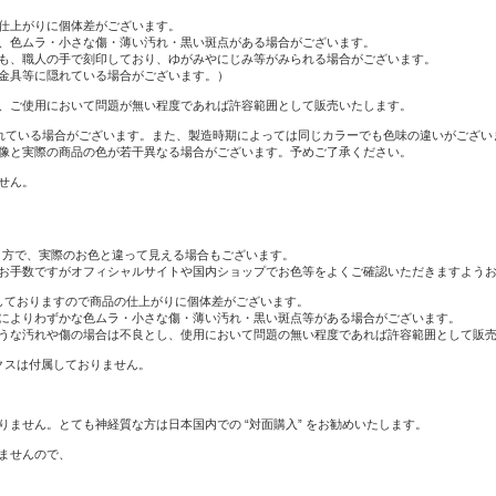
仕上がりに個体差がございます。
、色ムラ・小さな傷・薄い汚れ・黒い斑点がある場合がございます。
も、職人の手で刻印しており、ゆがみやにじみ等がみられる場合がございます。
金具等に隠れている場合がございます。）
、ご使用において問題が無い程度であれば許容範囲として販売いたします。
れている場合がございます。また、製造時期によっては同じカラーでも色味の違いがござい
像と実際の商品の色が若干異なる場合がございます。予めご了承ください。
せん。
り方で、実際のお色と違って見える場合もございます。
お手数ですがオフィシャルサイトや国内ショップでお色等をよくご確認いただきますよう
りしておりますので商品の仕上がりに個体差がございます。
によりわずかな色ムラ・小さな傷・薄い汚れ・黒い斑点等がある場合がございます。
うな汚れや傷の場合は不良とし、使用において問題の無い程度であれば許容範囲として販
クスは付属しておりません。
ません。とても神経質な方は日本国内での “対面購入” をお勧めいたします。
ませんので、