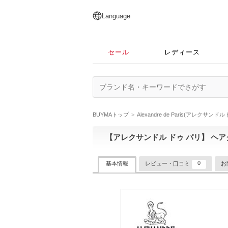
English
日本語
简体中文
繁體中文
Language
セール
レディース
BUYMAトップ
Alexandre de Paris(アレクサンド
【アレクサンドル ドゥ パリ】 ヘアクリッ
0
基本情報
レビュー・口コミ
お