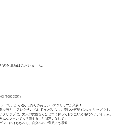
どの付属品はございません。
(46666557)
ドゥ パリ」から透かし彫りの美しいヘアクリップが入荷！
を与え、 アレクサンドル ドゥ パリらしい美しいデザインのクリップです。
アクリップは、大人の女性ならひとつは持っておきたい万能なヘアアイテム。
ろんなシーンで大活躍すること間違いなしです！
ギフトにはもちろん、自分へのご褒美にも最適。