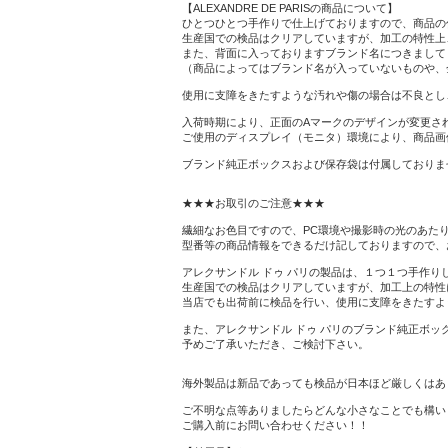
【ALEXANDRE DE PARISの商品について】
ひとつひとつ手作りで仕上げておりますので、商品の
生産国での検品はクリアしていますが、加工の特性上
また、背面に入っておりますブランド名につきまして
（商品によってはブランド名が入っていないものや、
使用に支障をきたすような汚れや傷の場合は不良とし
入荷時期により、正面のAマークのデザインが変更さ
ご使用のディスプレイ（モニタ）環境により、商品画
ブランド純正ボックスおよび保存袋は付属しておりま
★★★お取引のご注意★★★
繊細なお色目ですので、PC環境や撮影時の光のあた
型番等の商品情報をできるだけ記しておりますので、
アレクサンドル ドゥ パリの製品は、１つ１つ手作
生産国での検品はクリアしていますが、加工上の特性
当店でも出荷前に検品を行い、使用に支障をきたすよ
また、アレクサンドル ドゥ パリのブランド純正ボッ
予めご了承いただき、ご検討下さい。
海外製品は新品であっても検品が日本ほど厳しくはあり
ご不明な点等ありましたらどんな小さなことでも構い
ご購入前にお問い合わせください！！