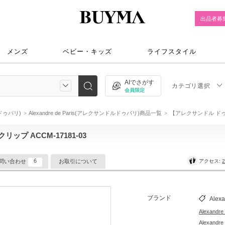
出品者募
メンズ
ベビー・キッズ
ライフスタイル
AIでさがす
カテゴリ選択
会員限定
ルドゥパリ)
Alexandre de Paris(アレクサンドルドゥパリ)商品一覧
【アレクサンドル ドゥ パ
プ ACCM-17181-03
6
アクセス:
2
問い合わせ
お取引について
ブランド
Alexa
Alexan
Alexand