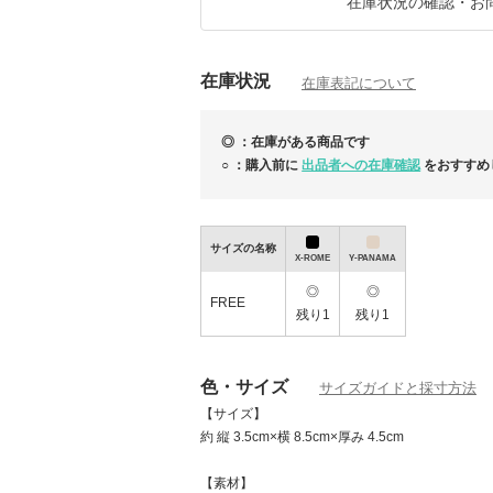
在庫状況の確認・お
【営業日について】
当店は、土日祝とお休みを頂いております。
その為、土日祝のご購入及びお問い合わせの
在庫状況
す。
在庫表記について
何卒ご了承ください。
【ご注意】
◎ ：在庫がある商品です
※メール便配送の一部商品は真空圧縮して梱
ませ。
○ ：購入前に
出品者への在庫確認
をおすすめ
サイズの名称
X-ROME
Y-PANAMA
◎
◎
FREE
残り1
残り1
色・サイズ
サイズガイドと採寸方法
【サイズ】
約 縦 3.5cm×横 8.5cm×厚み 4.5cm
【素材】