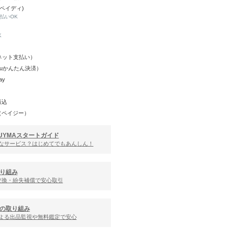
(ペイディ)
と払いOK
K
Y（ネット支払い）
（auかんたん決済）
ay
振込
（ペイジー）
UYMAスタートガイド
んなサービス？はじめてでもあんしん！
り組み
交換・紛失補償で安心取引
の取り組み
による出品監視や無料鑑定で安心