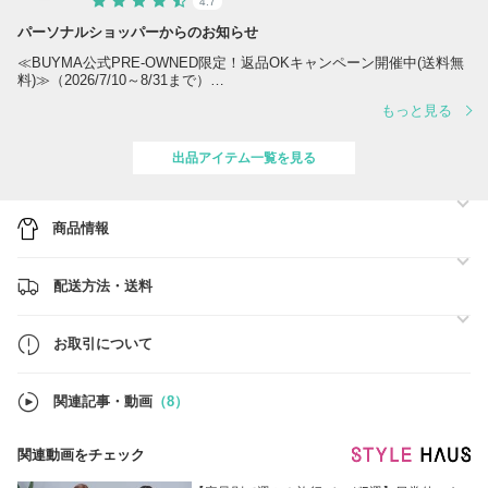
4.7
パーソナルショッパーからのお知らせ
≪BUYMA公式PRE-OWNED限定！返品OKキャンペーン開催中(送料無
料)≫（2026/7/10～8/31まで）
もっと見る
商品到着後5日以内なら返品OK、返品時の送料も無料です。
気になるアイテムも、今なら安心してご検討いただけます。
出品アイテム一覧を見る
【返品方法や返品条件などの詳細はこちら】
https://www.buyma.com/contents/new-arrivals/14178/
商品情報
■「お取引について」に注意事項をまとめて掲載しております。
ご購入前に必ずご確認をお願いいたします。
配送方法・送料
■土日祝及び年末年始がお休みとなります。
発送や取引のお問合せには、翌営業日以降に順次対応いたします。
お取引について
関連記事・動画
（8）
関連動画をチェック