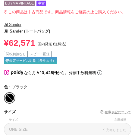
BUYMA VINTAGE
中古
この商品は中古商品です。商品情報をご確認の上ご購入ください。
Jil Sander
Jil Sander (トートバッグ)
¥62,571
国内発送 (送料込)
関税負担なし
スピード配送
鑑定サービス対象（条件あり）
なら
月々10,428円
から。分割手数料無料
色：
ブラック
サイズ
在庫表記について
サイズ
在庫状況
ONE SIZE
×
完売しました