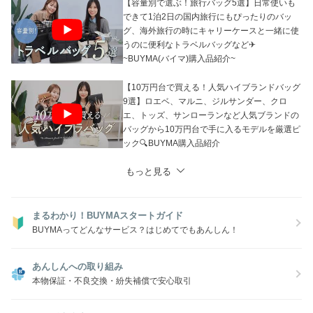
【容量別で選ぶ！旅行バッグ5選】日常使いも
できて1泊2日の国内旅行にもぴったりのバッ
グ、海外旅行の時にキャリーケースと一緒に使
うのに便利なトラベルバッグなど✈
~BUYMA(バイマ)購入品紹介~
【10万円台で買える！人気ハイブランドバッグ
9選】ロエベ、マルニ、ジルサンダー、クロ
エ、トッズ、サンローランなど人気ブランドの
バッグから10万円台で手に入るモデルを厳選ピ
ック🔍BUYMA購入品紹介
もっと見る
まるわかり！BUYMAスタートガイド
BUYMAってどんなサービス？はじめてでもあんしん！
あんしんへの取り組み
本物保証・不良交換・紛失補償で安心取引