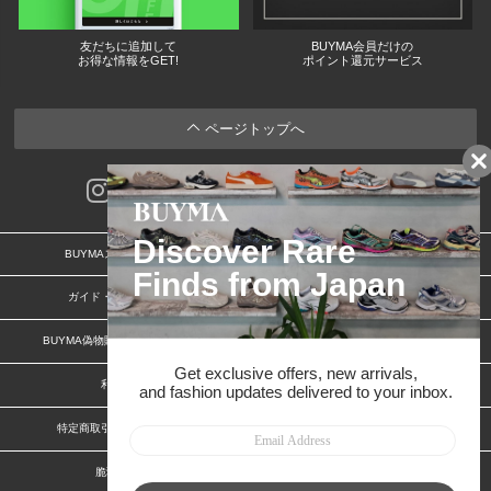
友だちに追加して
BUYMA会員だけの
お得な情報をGET!
ポイント還元サービス
ページトップへ
BUYMAスタートガイド
安心への取り組み
ガイド・お問い合わせ
かんたん購入ガイド
BUYMA偽物販売防止の取り組み
BUYMA CARD
利用規約
プライバシー
特定商取引法に関する表記
お客様情報の外部送信について
脆弱性報告
お知らせ(PCサイト)