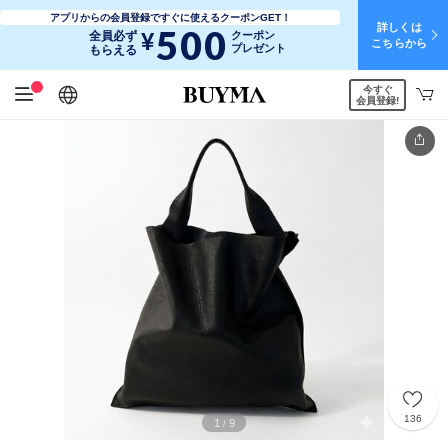
アプリからの会員登録ですぐに使えるクーポンGET！
詳しくは
500
¥
全員必ず
クーポン
こちらから
プレゼント
もらえる
今すぐ
日本語
English
简体中文
繁體中文
会員登録!
136
1
9
/