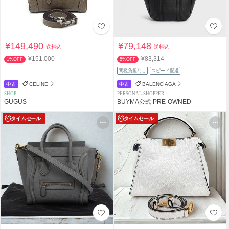
¥149,490
¥79,148
送料込
送料込
¥151,000
¥83,314
1%OFF
5%OFF
関税負担なし
スピード配送
中古
CELINE
中古
BALENCIAGA
SHOP
PERSONAL SHOPPER
GUGUS
BUYMA公式 PRE-OWNED
タイムセール
タイムセール