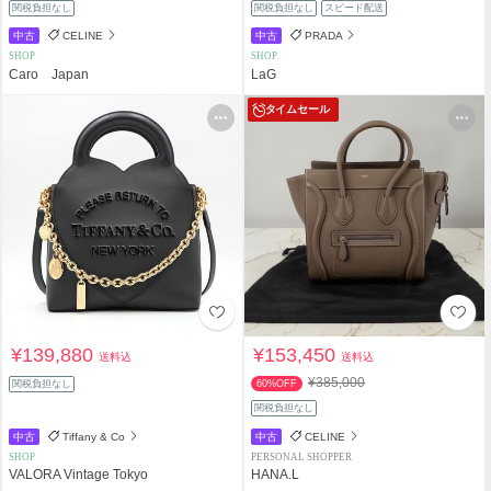
関税負担なし
関税負担なし
スピード配送
中古
CELINE
中古
PRADA
SHOP
SHOP
Caro Japan
LaG
タイムセール
¥139,880
¥153,450
送料込
送料込
¥385,000
関税負担なし
60%OFF
関税負担なし
中古
Tiffany & Co
中古
CELINE
SHOP
PERSONAL SHOPPER
VALORA Vintage Tokyo
HANA.L