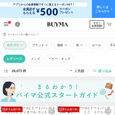
アプリからの会員登録ですぐに使えるクーポンGET！
詳しくは
500
¥
全員必ず
クーポン
こちらから
プレゼント
もらえる
今すぐ
日本語
English
简体中文
繁體中文
会員登録!
トートバッグ一覧ページ
カテゴリ
ブランド
価格
色
セール
手
レディース
メンズ
ベビー・キッズ
24,073 件
人気順
絞り込み
タイムセール
タイムセール