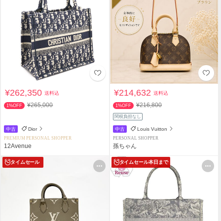
¥262,350
¥214,632
送料込
送料込
¥265,000
¥216,800
1%OFF
1%OFF
関税負担なし
中古
Dior
中古
Louis Vuitton
PREMIUM PERSONAL SHOPPER
PERSONAL SHOPPER
12Avenue
孫ちゃん
タイムセール
タイムセール
本日まで