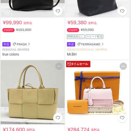
¥99,990
¥59,380
送料込
送料込
¥101,000
¥59,980
1%OFF
1%OFF
関税負担なし
スピード配送
中古
PRADA
中古
FERRAGAMO
PERSONAL SHOPPER
PREMIUM PERSONAL SHOPPER
true colors
Mr.BH
タイムセール
¥174,600
¥284,724
送料込
送料込