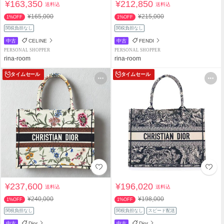
¥163,350
¥212,850
送料込
送料込
¥165,000
¥215,000
1%OFF
1%OFF
関税負担なし
関税負担なし
中古
CELINE
中古
FENDI
PERSONAL SHOPPER
PERSONAL SHOPPER
rina-room
rina-room
タイムセール
タイムセール
¥237,600
¥196,020
送料込
送料込
¥240,000
¥198,000
1%OFF
1%OFF
関税負担なし
関税負担なし
スピード配送
中古
Dior
中古
Dior