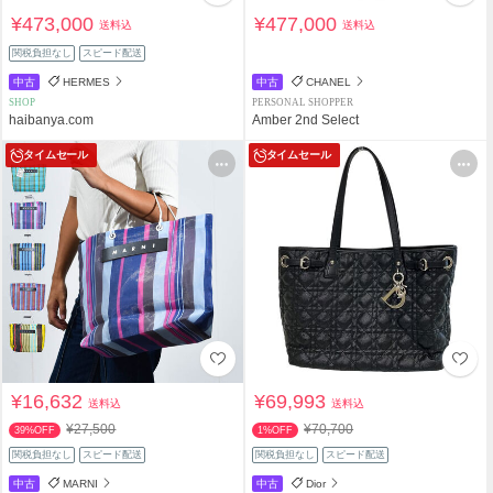
¥473,000
¥477,000
送料込
送料込
関税負担なし
スピード配送
中古
HERMES
中古
CHANEL
SHOP
PERSONAL SHOPPER
haibanya.com
Amber 2nd Select
タイムセール
タイムセール
¥16,632
¥69,993
送料込
送料込
¥27,500
¥70,700
39%OFF
1%OFF
関税負担なし
スピード配送
関税負担なし
スピード配送
中古
MARNI
中古
Dior