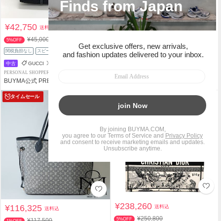
¥42,750
¥47,025
送料込
送料込
¥45,000
¥47,500
5%OFF
1%OFF
関税負担なし
スピード配送
関税負担なし
中古
GUCCI
中古
HERMES
PERSONAL SHOPPER
SHOP
BUYMA公式 PRE-OWNED
blumin
タイムセール
タイムセール
本日まで
¥238,260
¥116,325
送料込
送料込
¥250,800
5%OFF
¥117,500
1%OFF