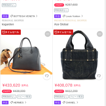
¥287,600
関税負担なし
1%OFF
関税負担なし
中古
BOTTEGA VENETA
中古
Louis Vuitton
PERSONAL SHOPPER
PREMIUM PERSONAL SHOPPER
ksgarden
Ace Global
タイムセール
タイムセール
¥433,620
¥408,078
送料込
送料込
¥438,000
¥412,200
1%OFF
1%OFF
関税負担なし
スピード配送
関税負担なし
スピード配送
中古
HERMES
中古
CHANEL