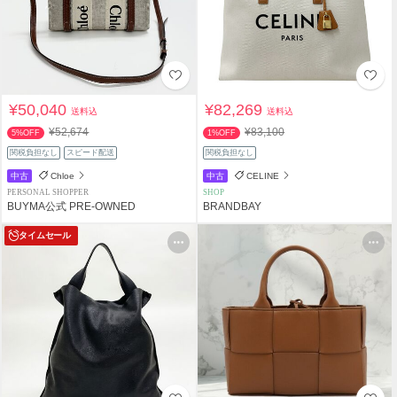
¥50,040
¥82,269
送料込
送料込
¥52,674
¥83,100
5%OFF
1%OFF
関税負担なし
スピード配送
関税負担なし
中古
Chloe
中古
CELINE
PERSONAL SHOPPER
SHOP
BUYMA公式 PRE-OWNED
BRANDBAY
タイムセール