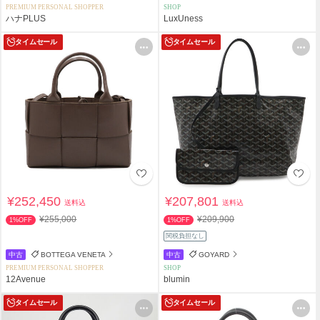
PREMIUM PERSONAL SHOPPER
SHOP
ハナPLUS
LuxUness
タイムセール
タイムセール
¥252,450
¥207,801
送料込
送料込
¥255,000
¥209,900
1%OFF
1%OFF
関税負担なし
中古
BOTTEGA VENETA
中古
GOYARD
PREMIUM PERSONAL SHOPPER
SHOP
12Avenue
blumin
タイムセール
タイムセール