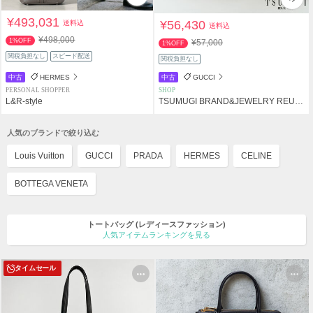
¥493,031
¥56,430
送料込
送料込
¥498,000
1%OFF
¥57,000
1%OFF
関税負担なし
スピード配送
関税負担なし
中古
HERMES
中古
GUCCI
PERSONAL SHOPPER
SHOP
L&R-style
TSUMUGI BRAND&JEWELRY REUSE SHOP
人気のブランドで絞り込む
Louis Vuitton
GUCCI
PRADA
HERMES
CELINE
BOTTEGA VENETA
トートバッグ
(レディースファッション)
人気アイテムランキングを見る
タイムセール