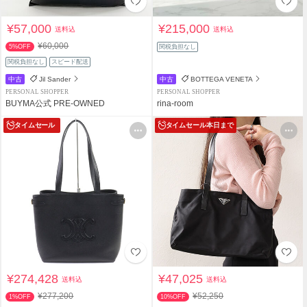
¥57,000
¥215,000
送料込
送料込
¥60,000
5%OFF
関税負担なし
関税負担なし
スピード配送
中古
Jil Sander
中古
BOTTEGA VENETA
PERSONAL SHOPPER
PERSONAL SHOPPER
BUYMA公式 PRE-OWNED
rina-room
タイムセール
タイムセール
本日まで
¥274,428
¥47,025
送料込
送料込
¥277,200
¥52,250
1%OFF
10%OFF