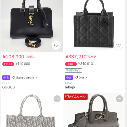
¥108,900
¥337,212
送料込
送料込
¥110,000
¥340,613
1%OFF
1%OFF
関税負担なし
中古
Saint Laurent
中古
Dior
SHOP
SHOP
GUGUS
retrojp
タイムセール