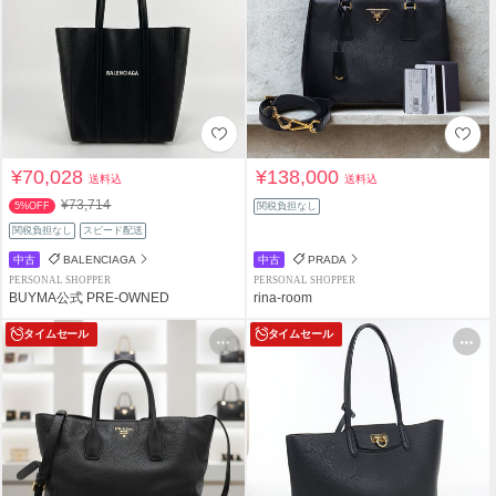
¥70,028
¥138,000
送料込
送料込
¥73,714
5%OFF
関税負担なし
関税負担なし
スピード配送
中古
BALENCIAGA
中古
PRADA
PERSONAL SHOPPER
PERSONAL SHOPPER
BUYMA公式 PRE-OWNED
rina-room
タイムセール
タイムセール