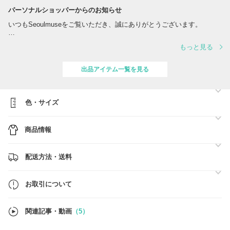
パーソナルショッパーからのお知らせ
いつもSeoulmuseをご覧いただき、誠にありがとうございます。
Seoulmuseでは、韓国・ヨーロッパ・アメリカなどの正規取扱店より、
もっと見る
日本では入手しづらいアイテムや感度の高い商品を中心にご紹介してお
ります。
出品アイテム一覧を見る
出品商品以外にもお探し可能ですので、
気になる商品などございましたら、お気軽にお問い合わせくださいま
せ。
色・サイズ
どうぞよろしくお願いいたします。
Seoulmuse
商品情報
配送方法・送料
お取引について
関連記事・動画
（5）