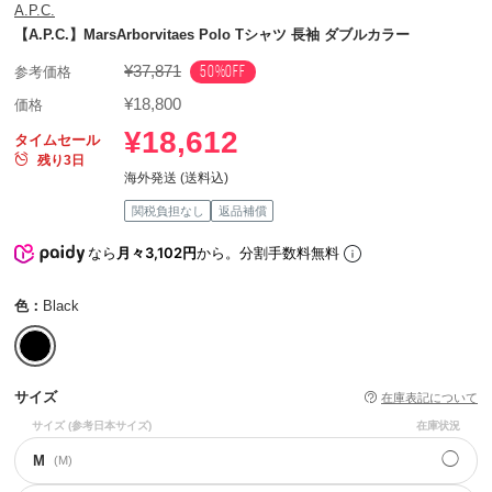
A.P.C.
【A.P.C.】MarsArborvitaes Polo Tシャツ 長袖 ダブルカラー
¥37,871
50%OFF
参考価格
¥18,800
価格
¥18,612
タイムセール
残り3日
海外発送 (送料込)
関税負担なし
返品補償
なら
月々3,102円
から。分割手数料無料
色：
Black
サイズ
在庫表記について
サイズ
(参考日本サイズ)
在庫状況
◯
M
(M)