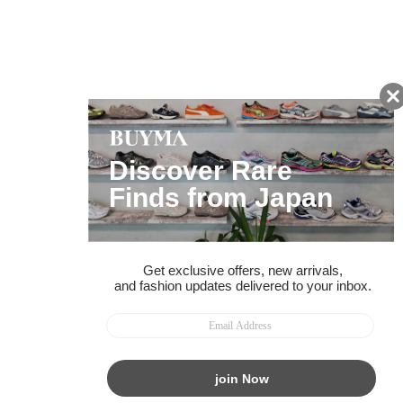
友だちに追加して
BUYMA会員だけの
お得な情報をGET!
ポイント還元サービス
ページトップへ
BUYMAスタートガイド
安心への取り組み
ガイド・お問い合わせ
かんたん購入ガイド
BUYMA偽物販売防止の取り組み
BUYMA CARD
利用規約
プライバシー
特定商取引法に関する表記
お客様情報の外部送信について
脆弱性報告
お知らせ(PCサイト)
会社案内
スタッフ募集