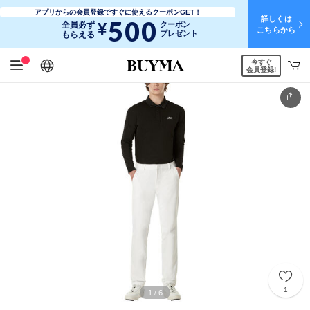
アプリからの会員登録ですぐに使えるクーポンGET！
詳しくは
500
¥
全員必ず
クーポン
こちらから
プレゼント
もらえる
今すぐ
日本語
English
简体中文
繁體中文
会員登録!
1
1
6
/