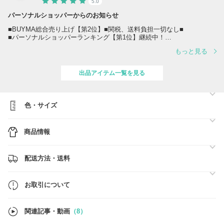
5.0
パーソナルショッパーからのお知らせ
■BUYMA総合売り上げ【第2位】■関税、送料負担一切なし■
■パーソナルショッパーランキング【第1位】継続中！
もっと見る
●ご注文前に必ず【お取引について】の内容のご確認をお願いいたしま
す。
→
https://www.buyma.com/buyer/841549/post/337736.html
出品アイテム一覧を見る
●お届け日時
営業日の13時までにご注文(決済完了済)で最短翌日着※一部地域・お取
り寄せ商品を除く
色・サイズ
13時以降のご注文(決済完了済)については翌営業日の対応とさせていた
だきます。
商品情報
●在庫のお問い合わせ
買付済の商品のみを販売しており手元に在庫がございます。
ご注文確定後にお客様用の在庫確保を行いますので、在庫確認のお問合
配送方法・送料
せ無しでご注文下さい。
※尚、システム上、他サイトでも販売している為タイムラグによりご注
文後に欠品となる場合がございます事ご了承下さい。
お取引について
●古物商表記項目
氏名又は名称 株式会社マークス&ラン
関連記事・動画
（8）
許可公安委員会名 大阪府公安委員会
許可証番号 第62107R051254号