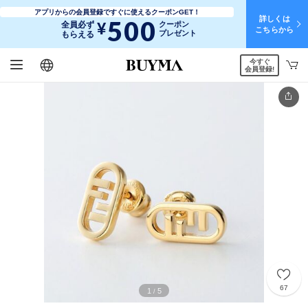
アプリからの会員登録ですぐに使えるクーポンGET！
詳しくは
500
¥
全員必ず
クーポン
こちらから
プレゼント
もらえる
今すぐ
日本語
English
简体中文
繁體中文
会員登録!
67
1
5
/