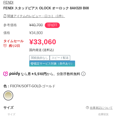
FENDI
FENDI スタッドピアス OLOCK オーロック 8AH320 B08
関連アイテムのレビュー・口コミ（1件）
¥40,700
18%OFF
参考価格
¥34,800
価格
¥33,060
タイムセール
残り2日
国内発送 (送料込)
関税負担なし
スピード配送
鑑定サービス対象（条件あり）
なら
月々5,510円
から。分割手数料無料
色：
F0CFK/SOFT-GOLD-ゴールド
サイズ
在庫表記について
サイズ
在庫状況