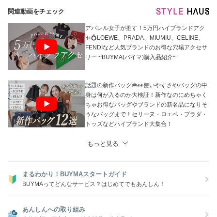
関連動画をチェック
●営業時間について
日本時間■10:00～17:00（土・日・祝除く）
アパレル女子が推す！5万円ハイブランドアク
セ💍LOEWE、PRADA、MIUMIU、CELINE、
FENDIなど人気ブランドのお得な穴場アクセサ
リー ~BUYMA(バイマ)購入品紹介~
話題の新作バッグ👜👀使いやすさやバッグの中
身は何が入るのか大検証！新作なのにめちゃく
ちゃお得なバッグやブランドの新名品になりそ
うなバッグまで！セリーヌ・ロエベ・プラダ・
トッズなどハイブランド大集合！
もっと見る
まるわかり！BUYMAスタートガイド
BUYMAってどんなサービス？はじめてでもあんしん！
あんしんへの取り組み