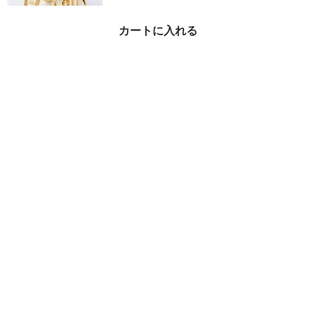
カートに入れる
FENDI スタッドピアス
OLOCK オーロック 8A
H320 B08
¥33,060
18%OFF