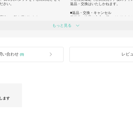
ださい。
返品・交換はいたしかねます。
■返品・交換・キャンセル
運輸）に引き継がれます。
発送前の検品は入念に行っております
（状況により遅延の可能性あり）
でご連絡をお願いいたします。
もっと見る
商品不良の場合、商品到着日から7日
能性がございます。お客様へは大変な
▼以下の場合は返品・交換・キャンセ
フ一同いち早くお客様にお品物をお届
・商品お届け後、7日以上が経過してい
くださいますようお願い申し上げま
・ご使用になられた商品、お直し、洗
りましたビニール・箱など (商品名、
す。遅延の理由によるキャンセルは一
ているラベル・ブランド名が記載され
ださい。
・タグの切り離し、付属品、保証書を
問い合わせ
レビ
(0)
遅れが生じる可能性がございます。
・色やイメージ違い、サイズが合わな
すので安心してお買い求めください。
・下着、水着、ピアスなどの衛生品
・制作商品
対応させていただきますので、何卒よ
・事前の連絡なしに返送されてきたも
・取引完了手続き済みのお取引
・発送、到着が遅い
■検品に関して
国産品と比べますと、韓国の基準で検
袋・ケース等の付属品が写真と異なる
します
何卒ご了承のほどよろしくお願いいた
■発送遅延に関して
・土日祝日（韓国の祝日）
・ブランド様の事情による発送遅延
・海外発送のため、空港や運輸会社様
・新型コロナウイルスによる航空貨物
している場合