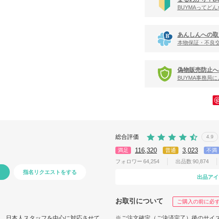
BUYMAってど
あんしんへの取
本物保証・不良
偽物販売防止へ
BUYMA事務局
総合評価
4.9
116,320
3,023
満足
普通
不満
フォロワー
64,254
出品数
90,874
指名リクエストをする
出品アイ
お取引について
ご購入の前に必
せは、日本人スタッフを中心に対応させて
※ご注文確定（ご決済完了）後のサイ