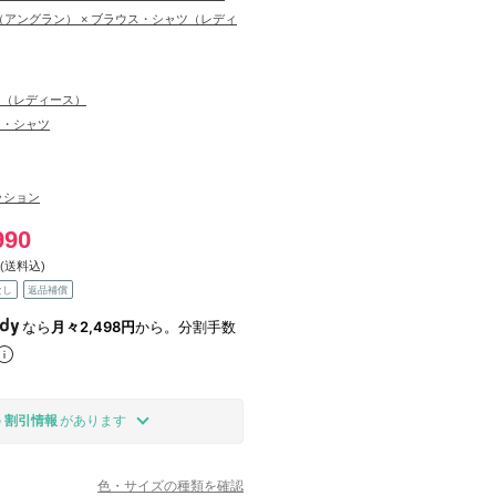
N（アングラン） × ブラウス・シャツ（レディ
ス（レディース）
ス・シャツ
ッション
990
(送料込)
なし
返品補償
なら
月々2,498円
から。分割手数
の
割引情報
があります
色・サイズの種類を確認