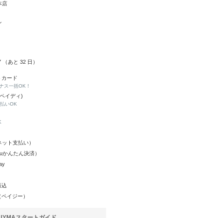
本店
ル
07 （あと
32
日）
トカード
ナス一括OK！
(ペイディ)
と払いOK
K
Y（ネット支払い）
（auかんたん決済）
ay
振込
（ペイジー）
UYMAスタートガイド