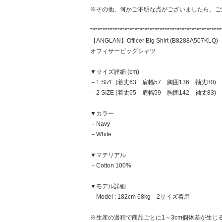
※その他、何かご不明な点がございましたら、ご
*****************************************************
【ANGLAN】Officer Big Shirt (B8288A507KLQ)
オフィサービッグシャツ
▼サイズ詳細 (cm)
－1 SIZE (着丈63 肩幅57 胸囲136 袖丈80)
－2 SIZE (着丈65 肩幅59 胸囲142 袖丈83)
▼カラー
－Navy
－White
▼マテリアル
－Cotton 100%
▼モデル詳細
－Model : 182cm 68kg 2サイズ着用
※生産の過程で商品ごとに1～3cm個体差が生じ