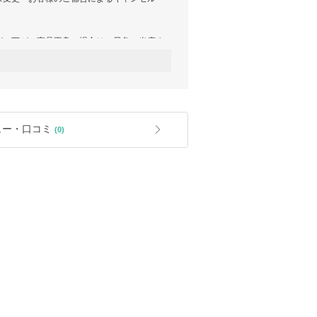
が、万が一商品不良の場合は、早急に当店ま
以内にご連絡ください。
ルはお受けできかねます。
る場合
濯、クリーニングされた商品、梱包されてお
カラー名、サイズ、バーコードなどが印字され
ているもの)を紛失、破損してしまった場合
紛失してしまった
ュー・口コミ
(0)
い、ご注文のお間違いなど、お客様のご都合
の
品を行っている為、商品の細かな仕様や保存
場合がございます。
します。
の方問題が発生した場合
便の減便の影響で、お届けまでに遅れが発生