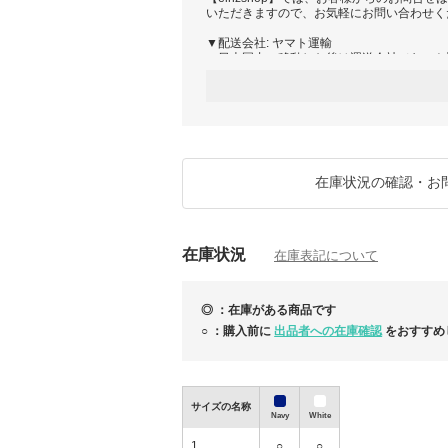
いただきますので、お気軽にお問い合わせく
▼配送会社: ヤマト運輸
・日本国内へ移動した後は運送会社（ヤマト
・発送から3～5日ほどでお届け予定です。
※ご注文が殺到時、発送に遅延が発生する可
ご不便、ご迷惑をお掛け致しますが、スタッ
けできるよう尽力致しますので、何卒ご了承
す。
※お届け予定日より遅延の可能性もございま
切受け付けておりませんので、予めご了承く
在庫状況の確認・お
※新型コロナウイルスの影響で商品の到着に
※当店は、全ての商品に追跡番号がございま
ご注文の商品がお手元に届くまで、きちんと
在庫状況
ろしくお願いいたします。
在庫表記について
アインツショップ
◎ ：在庫がある商品です
○ ：購入前に
出品者への在庫確認
をおすすめ
サイズの名称
Navy
White
1
○
○