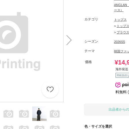
ANGLA
ース）
カテゴリ
トップス
>
トップ
>
ブラウ
シーズン
2026SS
テーマ
韓国ファ
¥14,
価格
海外発送 
関税負担
料無料
出品者から
色・サイズを選択