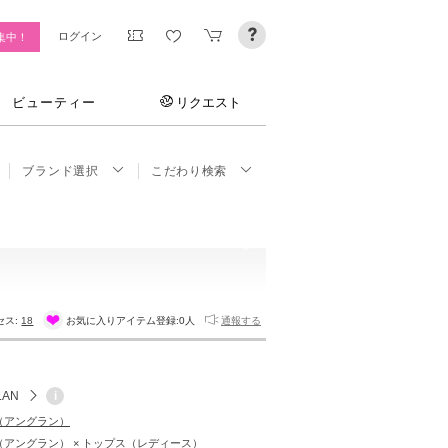
ログイン
集中！
ビューティー
リクエスト
ブランド選択
こだわり検索
セス:
18
お気に入りアイテム登録:
0人
通報する
LAN
i
N（アングラン）
N（アングラン） × トップス（レディース）