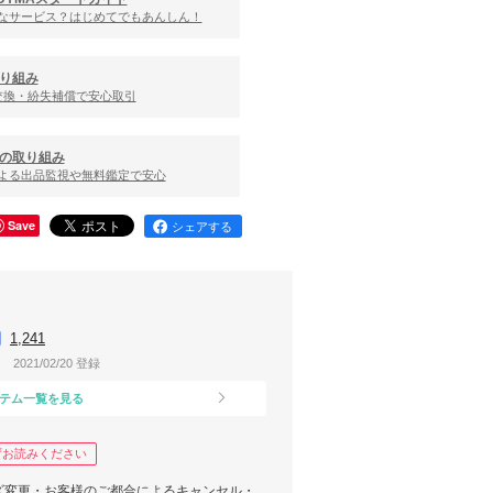
んなサービス？はじめてでもあんしん！
り組み
交換・紛失補償で安心取引
の取り組み
による出品監視や無料鑑定で安心
Save
シェアする
1,241
2021/02/20 登録
テム一覧を見る
ずお読みください
ズ変更・お客様のご都合によるキャンセル・