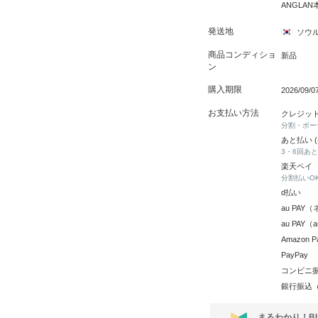
ANGLAN
発送地
ソウ
商品コンディショ
新品
ン
購入期限
2026/09/
お支払い方法
クレジッ
分割・ボー
あと払い 
3・6回あ
楽天ペイ
分割払いO
d払い
au PA
au PAY
Amazon P
PayPay
コンビニ
銀行振込
まるわかり！B