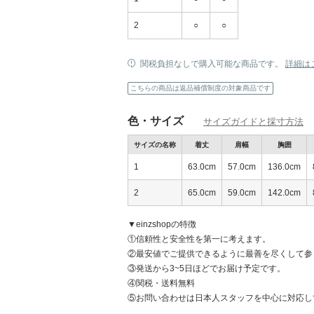
2
○
○
関税負担なしで購入可能な商品です。
詳細は
こちらの商品は返品補償制度の対象商品です
快適さとスタイルを両立する
色・サイズ
サイズガイドと採寸方法
サイズの名称
着丈
肩幅
胸囲
1
63.0cm
57.0cm
136.0cm
2
65.0cm
59.0cm
142.0cm
▼einzshopの特徴
①信頼性と安全性を第一に考えます。
②最安値でご提供できるように最善を尽くして参
③発送から3~5日ほどでお届け予定です。
④関税・送料無料
⑤お問い合わせは日本人スタッフを中心に対応し