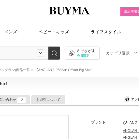
出品者募
メンズ
ベビー・キッズ
ライフスタイル
AIでさがす
カテゴリ選択
会員限定
(アングラン)商品一覧
【ANGLAN】26SS★ Officer Big Shirt
irt
0
アク
問い合わせ
お取引について
ブランド
ANG
ANGLA
ANGLA