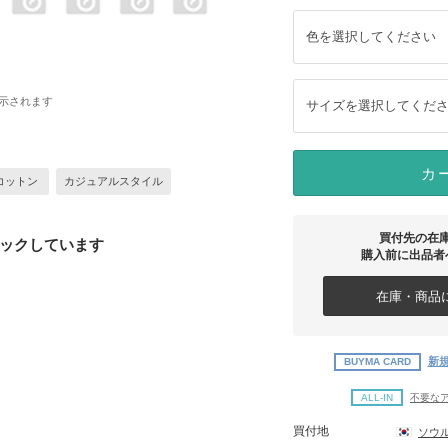
色を選択してください
示されます
サイズを選択してくだ
カ
コットン
カジュアルスタイル
買付先の在
ックしています
購入前に出品者
在庫・商品に
新規
BUYMA CARD
ALL-IN
不要な
買付地
ソウ