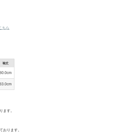
■ラッピング・プレゼント包装に関して
プレゼント包装、ショッピングバック
■配送方法に関して
ヤマト運輸 (商品発送後、追跡番号をお
こちら
この夏注目！ブランド新作コレクション
この夏着
袖丈
80.0cm
83.0cm
ります。
ております。