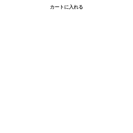
カートに入れる
GOYARD VENDOME ミ
ニトートバッグ ブラッ
ク
¥325,000
ハンドバッグ × GOYARD(ゴヤール)の人気アイテムランキング