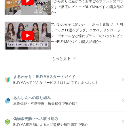
ドから周りと差がつくお手ごろブランドのバッ
グまで徹底レビュー ~BUYMA(バイマ)購入品紹
介~
アパレル女子に聞いた！「おっ！素敵♡」と思
うバッグ11選👛プラダ、ロエベ、サンローラ
ン、ゴヤールなど憧れブランドのバッグレビュ
ー ~BUYMA(バイマ)購入品紹介~
もっと見る
まるわかり！BUYMAスタートガイド
BUYMAってどんなサービス？はじめてでもあんしん！
あんしんへの取り組み
本物保証・不良交換・紛失補償で安心取引
偽物販売防止への取り組み
BUYMA事務局による出品監視や無料鑑定で安心