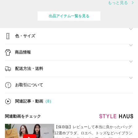
もっと見る
☆全商品追跡可能で安心の対面お届け！
出品アイテム一覧を見る
☆おサイズご不安な場合は【安心プラス】へのご加入がおススメです。
※対象外の商品もございます。詳しくはお問い合わせください。
☆商品リストにないお品物も、お調べ致しますのでお気軽にお問い合わ
色・サイズ
せください。
++日本国内完売の商品も直営店にお在庫がある場合がございます。お
商品情報
探しの商品がございましたら、指名リクエストよりご連絡ください++
配送方法・送料
お取引について
関連記事・動画
（8）
関連動画をチェック
【保存版】レビューして本当に良かったバッグ
12選👜プラダ、ロエベ、トッズなどハイブラン