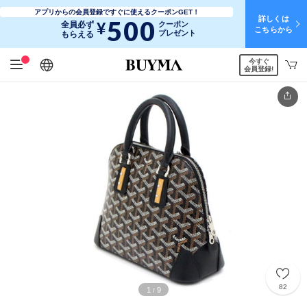
アプリからの会員登録ですぐに使えるクーポンGET！
詳しくは
500
¥
全員必ず
クーポン
こちらから
プレゼント
もらえる
今すぐ
日本語
English
简体中文
繁體中文
会員登録!
82
1
9
/