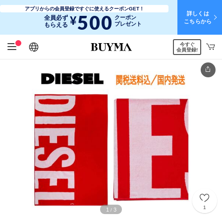
アプリからの会員登録ですぐに使えるクーポンGET！
詳しくは
500
¥
全員必ず
クーポン
こちらから
プレゼント
もらえる
今すぐ
日本語
English
简体中文
繁體中文
会員登録!
1
1
3
/