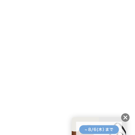
友だちに追加して
BUYMA会員だけの
お得な情報をGET!
ポイント還元サービス
ページトップへ
BUYMAスタートガイド
安心への取り組み
ガイド・お問い合わせ
かんたん購入ガイド
BUYMA偽物販売防止の取り組み
BUYMA CARD
利用規約
プライバシー
特定商取引法に関する表記
お客様情報の外部送信について
脆弱性報告
お知らせ(PCサイト)