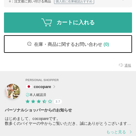
○
：注文後に買い付ける商品
購入前に在庫確認おすすめ
カートに入れる
在庫・商品に関するお問い合わせ
(0)
通報
PERSONAL SHOPPER
cocopare
本人確認済
3.7
パーソナルショッパーからのお知らせ
はじめまして、cocopareです。
数多くのバイヤーの中からご覧いただき、誠にありがとうございます。
もっと見る
人気アイテムの品々を少しでもお安く、丁寧なお取引でお客様に喜んで