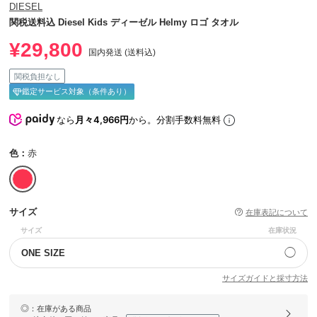
DIESEL
関税送料込 Diesel Kids ディーゼル Helmy ロゴ タオル
¥29,800
国内発送 (送料込)
関税負担なし
鑑定サービス対象（条件あり）
なら
月々4,966円
から。分割手数料無料
色：
赤
サイズ
在庫表記について
サイズ
在庫状況
◯
ONE SIZE
サイズガイドと採寸方法
◎
：在庫がある商品