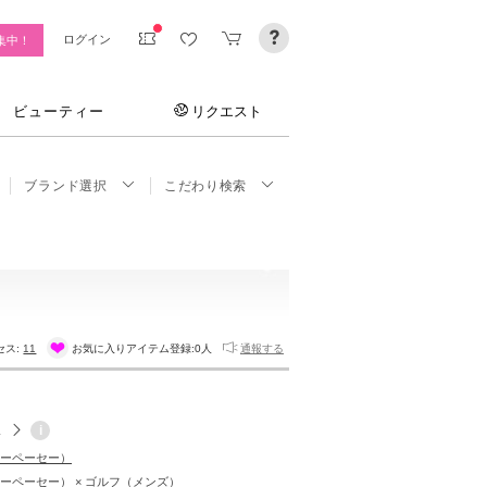
ログイン
集中！
ビューティー
リクエスト
ブランド選択
こだわり検索
セス:
11
お気に入りアイテム登録:
0人
通報する
.
i
（アーペーセー）
.（アーペーセー） × ゴルフ（メンズ）