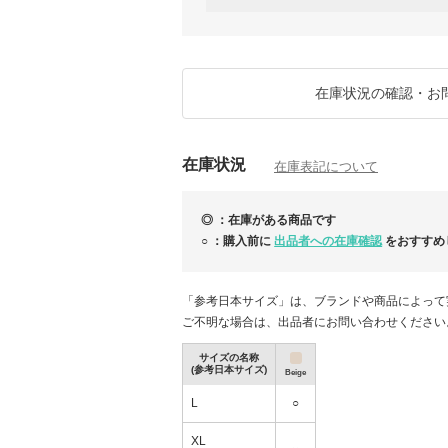
どうぞよろしくお願いいたします。
Seoulmuse
在庫状況の確認・お
在庫状況
在庫表記について
◎ ：在庫がある商品です
○ ：購入前に
出品者への在庫確認
をおすすめ
【25AW 日本完売】Marimekko Collection
「参考日本サイズ」は、ブランドや商品によって
ご不明な場合は、出品者にお問い合わせください
サイズの名称
(参考日本サイズ)
Beige
L
○
XL