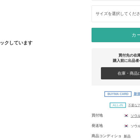
サイズを選択してくだ
カ
ックしています
買付先の在
購入前に出品者
在庫・商品に
新規
BUYMA CARD
ALL-IN
不要な
買付地
ソウ
発送地
ソウ
商品コンディショ
新品