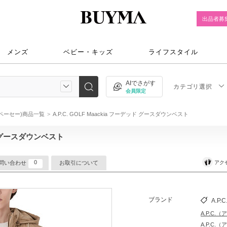
出品者募
メンズ
ベビー・キッズ
ライフスタイル
AIでさがす
カテゴリ選択
会員限定
アーペーセー)商品一覧
A.P.C. GOLF Maackia フーデッド グースダウンベスト
デッド グースダウンベスト
0
アク
問い合わせ
お取引について
ブランド
A.P.C
A.P.C.
A.P.C