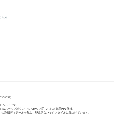
こちら
368652)
ドベストです。
トはスナップボタンでしっかりと閉じられる実用的な仕様。
A SHOT」の刺繍ディテールを配し、印象的なバックスタイルに仕上げています。