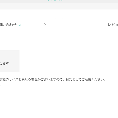
また、海外買付商品のため、
外箱に細かな傷や汚れが見られる場合
あらかじめご了承くださいませ。
在庫は日々変動しておりますため、
問い合わせ
レビ
(0)
ご注文後に完売となる場合がございま
商品はひとつひとつ丁寧に検品を行っ
責任を持って発送しております。
ご不明な点などございましたら、
いつでもお気軽にお問い合わせくださ
します
【Massimo Dutti】SALE突入
冬にふわ
実際のサイズと異なる場合がございますので、目安としてご活用ください。
。