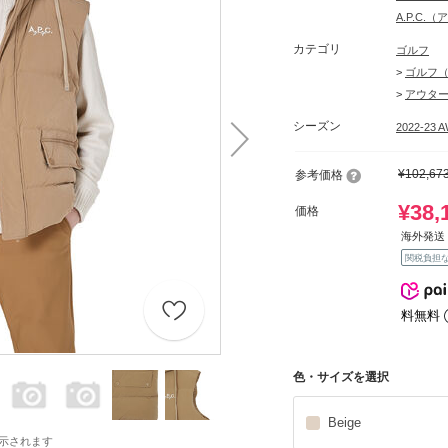
A.P.C
カテゴリ
ゴルフ
>
ゴルフ
>
アウタ
シーズン
2022-23 
¥102,67
参考価格
¥38,
価格
海外発送 
関税負担
料無料
色・サイズを選択
Beige
示されます