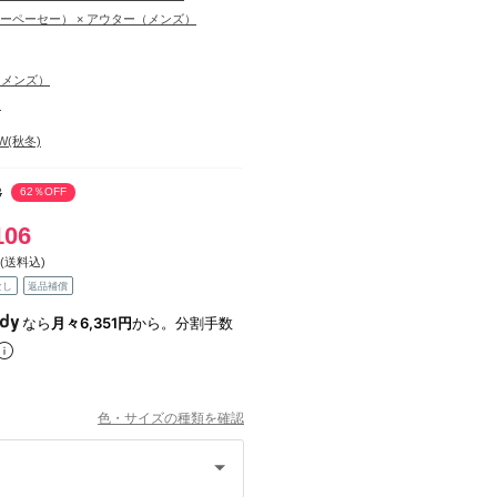
.（アーペーセー） × アウター（メンズ）
（メンズ）
ー
AW(秋冬)
3
62％OFF
106
(送料込)
なし
返品補償
なら
月々6,351円
から。分割手数
色・サイズの種類を確認