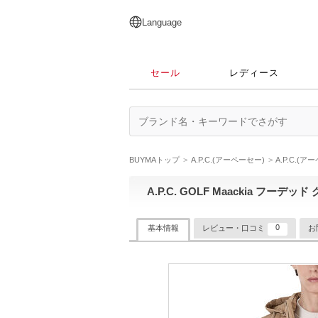
English
日本語
简体中文
繁體中文
Language
セール
レディース
BUYMAトップ
A.P.C.(アーペーセー)
A.P.C.(
A.P.C. GOLF Maackia フー
0
基本情報
レビュー・口コミ
お