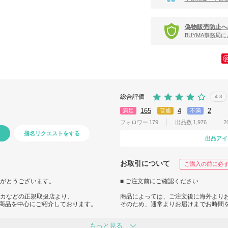
偽物販売防止へ
BUYMA事務局
総合評価
4.3
165
4
2
満足
普通
不満
フォロワー
179
出品数
1,976
2
指名リクエストをする
出品アイ
お取引について
ご購入の前に必
ありがとうございます。
■ ご注文前にご確認ください
メリカなどの正規取扱店より、
商品によっては、ご注文後に海外より
商品を中心にご紹介しております。
そのため、通常よりお届けまでお時間
特にヨーロッパ買付の商品につきまし
もっと見る
お問い合わせくださいませ。
発送まで2～3週間前後かかる場合がご