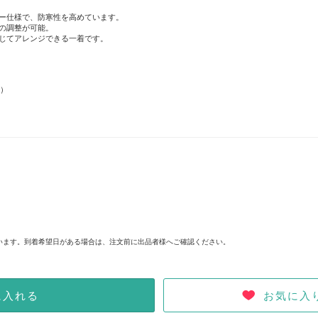
ー仕様で、防寒性を高めています。
の調整が可能。
じてアレンジできる一着です。
ス）
。
います。到着希望日がある場合は、注文前に出品者様へご確認ください。
お気に入
に入れる