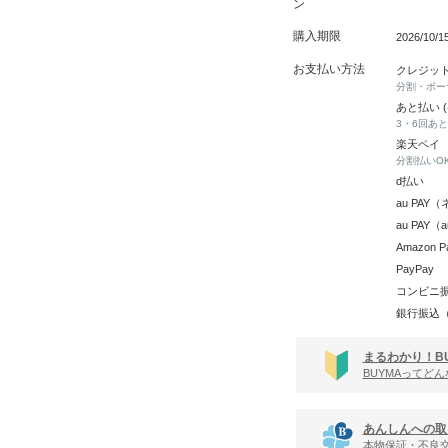
ン
購入期限
2026/10/
お支払い方法
クレジッ
分割・ボー
あと払い 
3・6回あ
楽天ペイ
分割払いO
d払い
au PA
au PAY
Amazon P
PayPay
コンビニ
銀行振込
まるわかり！B
BUYMAってど
あんしんへの取
本物保証・不良