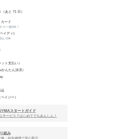
15 （あと
71
日）
トカード
ナス一括OK！
(ペイディ)
と払いOK
K
Y（ネット支払い）
（auかんたん決済）
ay
振込
（ペイジー）
UYMAスタートガイド
んなサービス？はじめてでもあんしん！
り組み
交換・紛失補償で安心取引