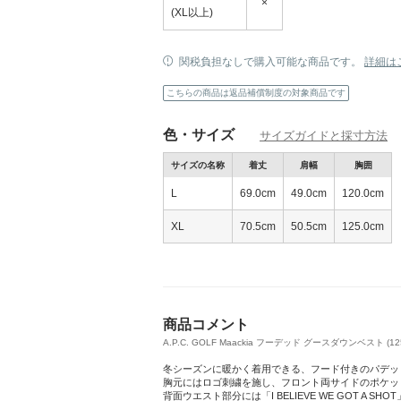
×
(XL以上)
関税負担なしで購入可能な商品です。
詳細は
こちらの商品は返品補償制度の対象商品です
色・サイズ
サイズガイドと採寸方法
サイズの名称
着丈
肩幅
胸囲
L
69.0cm
49.0cm
120.0cm
XL
70.5cm
50.5cm
125.0cm
商品コメント
A.P.C. GOLF Maackia フーデッド グースダウンベスト (125
冬シーズンに暖かく着用できる、フード付きのパデッ
胸元にはロゴ刺繍を施し、フロント両サイドのポケッ
背面ウエスト部分には「I BELIEVE WE GOT 