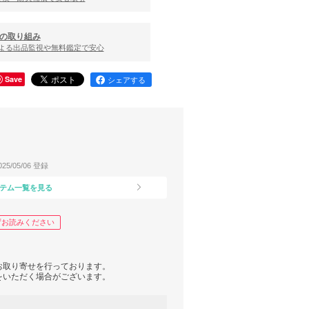
の取り組み
による出品監視や無料鑑定で安心
Save
シェアする
025/05/06 登録
テム一覧を見る
ずお読みください
お取り寄せを行っております。
をいただく場合がございます。
ては、
ざいます。