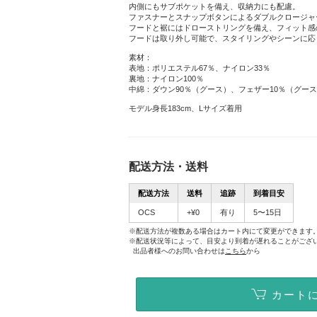
内側にもサブポケットを備え、収納力にも配慮。
ファスナーとスナップボタンによるダブルクロージャ
フードと裾にはドローストリングを備え、フィット感
フードは取り外し可能で、スタイリングやシーンに応
素材：
表地：ポリエステル67％、ナイロン33％
裏地：ナイロン100％
中綿：ダウン90％（グース）、フェザー10％（グー
モデル身長183cm、Lサイズ着用
配送方法・送料
配送方法
送料
追跡
到着目安
OCS
+¥0
有り
5〜15日
※配送方法が複数ある場合はカート内にて変更ができます
※配送状況等によって、目安より到着が遅れることがござ
出品者様へのお問い合わせは
こちら
から
カート