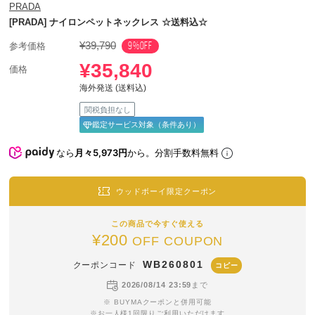
PRADA
[PRADA] ナイロンペットネックレス ☆送料込☆
¥39,790
9%OFF
参考価格
¥35,840
価格
海外発送 (送料込)
関税負担なし
鑑定サービス対象（条件あり）
なら
月々5,973円
から。分割手数料無料
ウッドボーイ限定クーポン
この商品で今すぐ使える
¥200
OFF COUPON
WB260801
クーポンコード
コピー
2026/08/14 23:59
まで
※ BUYMAクーポンと併用可能
※お一人様1回限りご利用いただけます