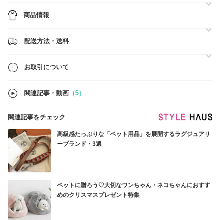
安心してご購入いただけます。
商品情報
お得なクーポンもご用意しております。
ご注文前に在庫についてお問い合わせいただけましたら、
迅速にご案内いたします。
配送方法・送料
-----------------------------------
お取引について
2/14～2/18は韓国の旧正月連休のため、
発送は2/21頃または2/24頃となります。
-----------------------------------
関連記事・動画
（5）
関連記事をチェック
高級感たっぷりな「ペット用品」を展開するラグジュアリ
ーブランド・3選
ペットに贈ろう♡大切なワンちゃん・ネコちゃんにおすす
めのクリスマスプレゼント特集