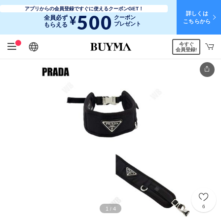
アプリからの会員登録ですぐに使えるクーポンGET！
詳しくは
500
¥
全員必ず
クーポン
こちらから
プレゼント
もらえる
今すぐ
日本語
English
简体中文
繁體中文
会員登録!
6
1
4
/