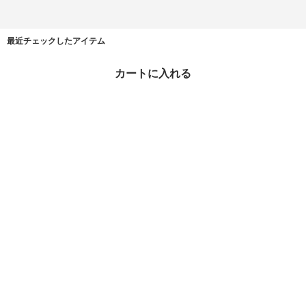
最近チェックしたアイテム
カートに入れる
[PRADA] ナイロンペッ
トネックレス ☆送料込
☆
¥35,840
9%OFF