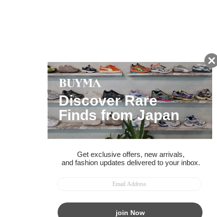
友だちに追加して
BUYMA会員だけの
お得な情報をGET!
ポイント還元サービス
ページトップへ
BUYMAスタートガイド
安心への取り組み
ガイド・お問い合わせ
かんたん購入ガイド
BUYMA偽物販売防止の取り組み
BUYMA CARD
利用規約
プライバシー
特定商取引法に関する表記
お客様情報の外部送信について
脆弱性報告
お知らせ(PCサイト)