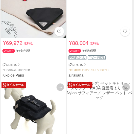
¥69,972
¥88,004
送料込
送料込
¥71,400
¥89,800
2%OFF
2%OFF
関税負担なし
スピード配送
PRADA
PRADA
PERSONAL SHOPPER
PREMIUM PERSONAL SHOPPER
Kiko de Paris
alitaliana
タイムセール
タイムセール