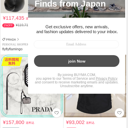
¥117,435
¥343,202
送料込
送料込
¥119,710
¥631,779
1%OFF
45%OFF
関税負担なし
スピード配送
PRADA
PRADA
PERSONAL SHOPPER
PERSONAL SHOPPER
flyflyflamingo
The Italian Luxury
タイムセール
¥157,800
¥93,002
送料込
送料込