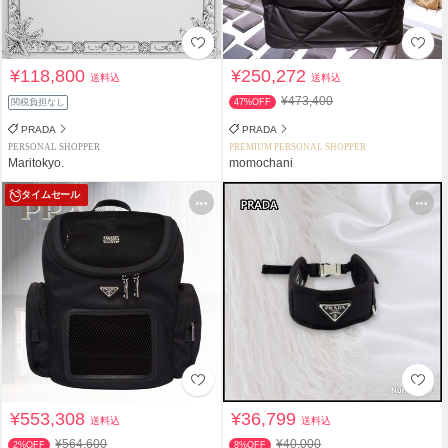
¥118,800
¥250,272
送料込
送料込
¥473,400
関税負担なし
47%OFF
PRADA
PRADA
PERSONAL SHOPPER
PREMIUM PERSONAL SHOPPER
Maritokyo.
momochani
タイムセール
¥553,308
¥36,799
送料込
送料込
¥564,600
¥40,000
2%OFF
8%OFF