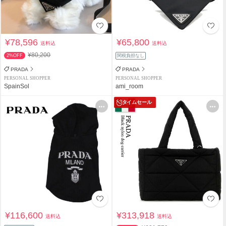
¥78,596
¥65,800
送料込
送料込
¥80,200
2%OFF
関税負担なし
PRADA
PRADA
PERSONAL SHOPPER
PERSONAL SHOPPER
SpainSol
ami_room
タイムセール
¥116,600
¥313,918
送料込
送料込