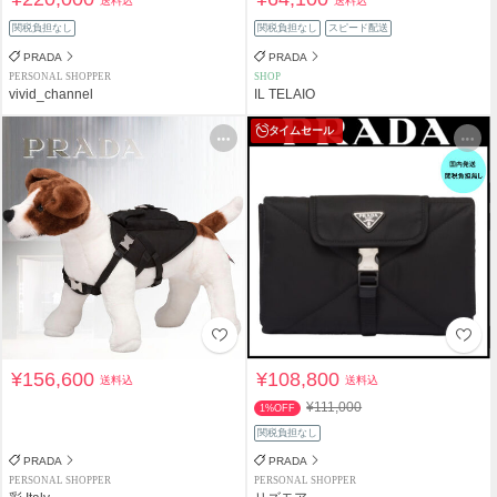
送料込
送料込
関税負担なし
関税負担なし
スピード配送
PRADA
PRADA
PERSONAL SHOPPER
SHOP
vivid_channel
IL TELAIO
タイムセール
¥156,600
¥108,800
送料込
送料込
¥111,000
1%OFF
関税負担なし
PRADA
PRADA
PERSONAL SHOPPER
PERSONAL SHOPPER