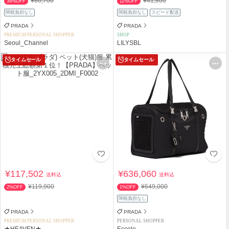
¥86,700
¥41,800
39%OFF
11%OFF
関税負担なし
関税負担なし
スピード配送
PRADA
PRADA
PREMIUM PERSONAL SHOPPER
SHOP
Seoul_Channel
LILYSBL
タイムセール
タイムセール
¥117,502
¥636,060
送料込
送料込
¥119,900
¥649,000
2%OFF
1%OFF
関税負担なし
PRADA
PRADA
PREMIUM PERSONAL SHOPPER
PERSONAL SHOPPER
★HEAVEN★
Eccole