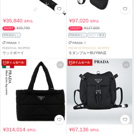
¥35,840
¥97,020
送料込
送料込
¥39,790
¥127,600
9%OFF
23%OFF
関税負担なし
関税負担なし
スピード配送
PRADA
PRADA
PERSONAL SHOPPER
PREMIUM PERSONAL SHOPPER
ウッドボーイ
モダンブルーBUYMA店
タイムセール
タイムセール
¥314,014
¥67,136
送料込
送料込