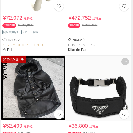
¥72,072
¥472,752
送料込
送料込
¥132,000
¥482,400
45%OFF
2%OFF
関税負担なし
スピード配送
PRADA
PRADA
PREMIUM PERSONAL SHOPPER
PERSONAL SHOPPER
Mr.BH
Kiko de Paris
タイムセール
¥52,499
¥36,800
送料込
送料込