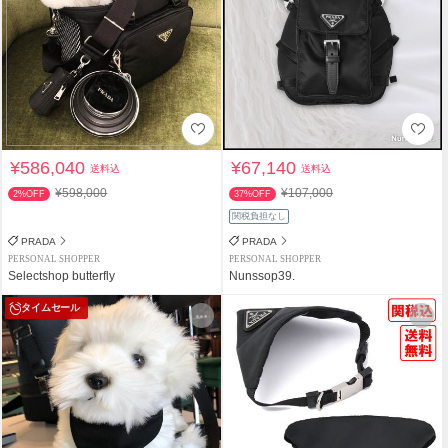
¥586,040
¥67,140
送料込
送料込
¥598,000
¥107,000
2%OFF
37%OFF
関税負担なし
PRADA
PRADA
PERSONAL SHOPPER
PERSONAL SHOPPER
Selectshop butterfly
Nunssop39.
タイムセール