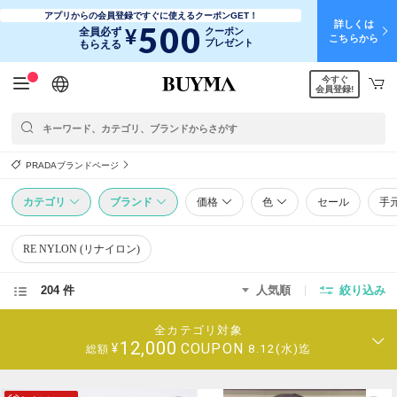
アプリからの会員登録ですぐに使えるクーポンGET！
詳しくは
500
¥
全員必ず
クーポン
こちらから
プレゼント
もらえる
今すぐ
日本語
English
简体中文
繁體中文
会員登録!
PRADAブランドページ
カテゴリ
ブランド
価格
色
セール
手
RE NYLON (リナイロン)
204 件
人気順
絞り込み
全カテゴリ対象
12,000
COUPON
¥
8.12(水)迄
総額