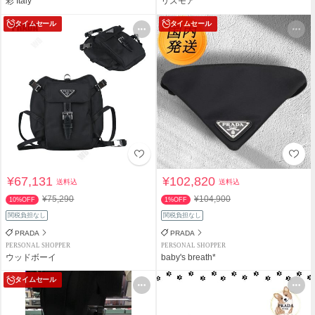
彩 Italy
リズモア
タイムセール
タイムセール
¥67,131
¥102,820
送料込
送料込
¥75,290
¥104,900
10%OFF
1%OFF
関税負担なし
関税負担なし
PRADA
PRADA
PERSONAL SHOPPER
PERSONAL SHOPPER
ウッドボーイ
baby's breath*
タイムセール