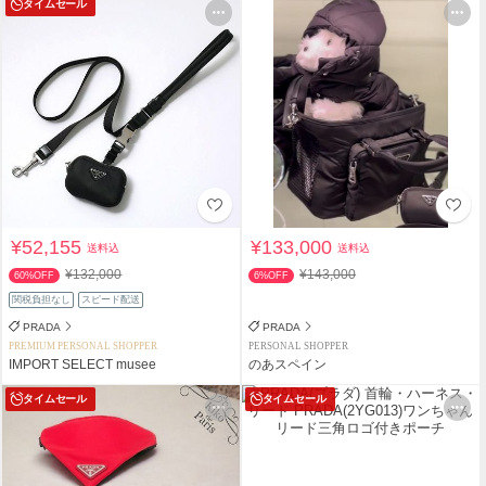
タイムセール
¥52,155
¥133,000
送料込
送料込
¥132,000
¥143,000
60%OFF
6%OFF
関税負担なし
スピード配送
PRADA
PRADA
PREMIUM PERSONAL SHOPPER
PERSONAL SHOPPER
IMPORT SELECT musee
のあスペイン
タイムセール
タイムセール