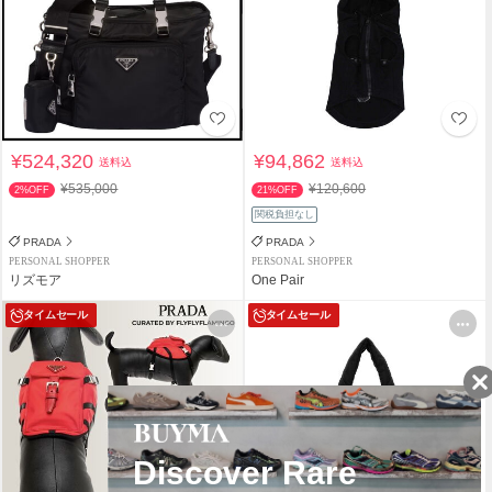
¥524,320
¥94,862
送料込
送料込
¥535,000
¥120,600
2%OFF
21%OFF
関税負担なし
PRADA
PRADA
PERSONAL SHOPPER
PERSONAL SHOPPER
リズモア
One Pair
タイムセール
タイムセール