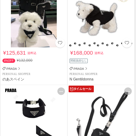
¥125,631
¥168,000
送料込
送料込
¥132,000
4%OFF
関税負担なし
PRADA
PRADA
PERSONAL SHOPPER
PERSONAL SHOPPER
のあスペイン
N Gentildonna
タイムセール