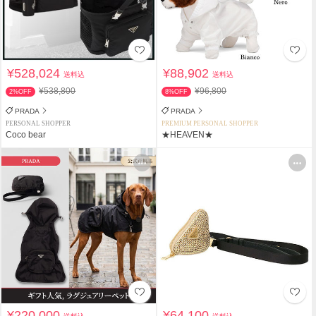
¥528,024
¥88,902
送料込
送料込
¥538,800
¥96,800
2%OFF
8%OFF
PRADA
PRADA
PERSONAL SHOPPER
PREMIUM PERSONAL SHOPPER
Coco bear
★HEAVEN★
¥220,000
¥64,100