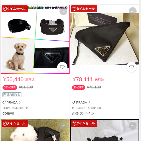
タイムセール
タイムセール
¥50,440
¥78,111
送料込
送料込
¥81,500
¥79,100
38%OFF
1%OFF
関税負担なし
PRADA
PRADA
PERSONAL SHOPPER
PERSONAL SHOPPER
golayo
のあスペイン
タイムセール
タイムセール