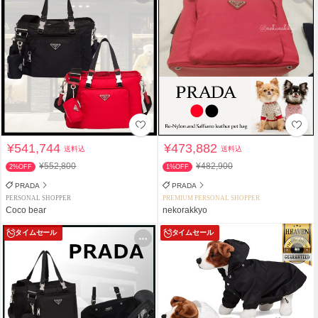
¥541,744
¥473,882
送料込
送料込
¥552,800
¥482,900
2%OFF
1%OFF
PRADA
PRADA
PERSONAL SHOPPER
PREMIUM PERSONAL SHOPPER
Coco bear
nekorakkyo
タイムセール
タイムセール