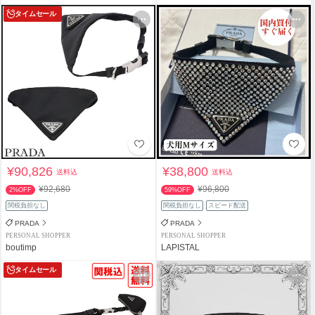
タイムセール
¥90,826
¥38,800
送料込
送料込
¥92,680
¥96,800
2%OFF
59%OFF
関税負担なし
関税負担なし
スピード配送
PRADA
PRADA
PERSONAL SHOPPER
PERSONAL SHOPPER
boutimp
LAPISTAL
タイムセール