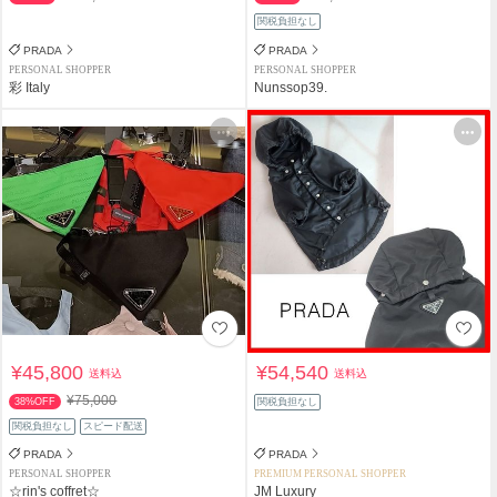
関税負担なし
PRADA
PRADA
PERSONAL SHOPPER
PERSONAL SHOPPER
彩 Italy
Nunssop39.
¥45,800
¥54,540
送料込
送料込
¥75,000
38%OFF
関税負担なし
関税負担なし
スピード配送
PRADA
PRADA
PERSONAL SHOPPER
PREMIUM PERSONAL SHOPPER
☆rin's coffret☆
JM Luxury