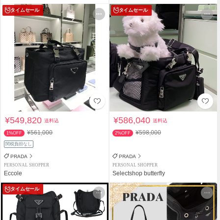
タイムセール
タイムセール
¥549,820
¥586,040
送料込
送料込
¥561,000
¥598,000
1%OFF
2%OFF
関税負担なし
PRADA
PRADA
PERSONAL SHOPPER
PERSONAL SHOPPER
Eccole
Selectshop butterfly
タイムセール