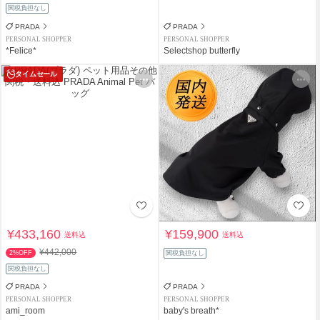
関税負担なし
PRADA
PRADA
PERSONAL SHOPPER
PERSONAL SHOPPER
*Felice*
Selectshop butterfly
タイムセール
¥433,160
¥159,900
送料込
送料込
¥442,000
2%OFF
関税負担なし
関税負担なし
PRADA
PRADA
PERSONAL SHOPPER
PERSONAL SHOPPER
ami_room
baby's breath*