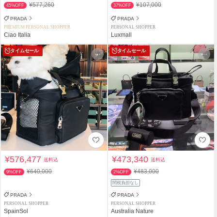
¥577,260
¥107,000
45%OFF
37%OFF
PRADA
PRADA
PREMIUM PERSONAL SHOPPER
PERSONAL SHOPPER
Ciao Italia
Luxmall
タイムセール
タイムセール
¥576,477
¥473,340
送料込
送料込
¥640,000
¥483,000
9%OFF
2%OFF
関税負担なし
PRADA
PRADA
PERSONAL SHOPPER
PERSONAL SHOPPER
SpainSol
Australia Nature