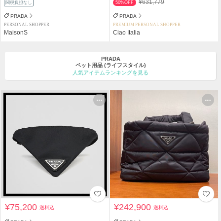
¥631,779
関税負担なし
50%OFF
PRADA
PRADA
PERSONAL SHOPPER
PREMIUM PERSONAL SHOPPER
MaisonS
Ciao Italia
PRADA
ペット用品
(ライフスタイル)
人気アイテムランキングを見る
¥75,200
¥242,900
送料込
送料込