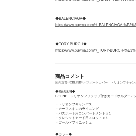
◆BALENCIAGA◆
https://www.buyma.com/r/_BALENCIAGA
◆TORY-BURCH◆
https://www.buyma.com/r/_TORY-BURCH
商品コメント
国内直営**CELINE**パスポートカバー トリオンフキャンバス 
◆商品説明◆
CELINE トリオンフフラップ付きカードホルダー /
・トリオンフキャンバス
・カーフスキンのライニング
・パスポート用コンパートメント x 1
・クレジットカード用スロット x 4
・ゴールドフィニッシュ
◆カラー◆