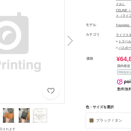
イル）
CELIN
ト（ライ
モデル
Triomp
カテゴリ
ライフス
>
トラベ
>
パスポ
¥64,
価格
国内発送 
関税負担
数料無
色・サイズを選択
ブラック / タン
示されます