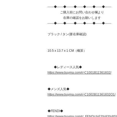
------◆------◆-------◆------◆------◆------◆------
ご購入前にお問い合わせ欄より
在庫の確認をお願いします
------◆------◆-------◆------◆------◆------◆------
ブラック / タン(要在庫確認)
10.5 x 13.7 x 1 CM（概算）
◆レディース人気◆
https://www.buyma.com/r/-C1001B11361832/
◆メンズ人気◆
https://www.buyma.com/r/-C1002B11361832O1/
◆FENDI◆
https://www.buyma.com/r/_FENDI-%E3%8