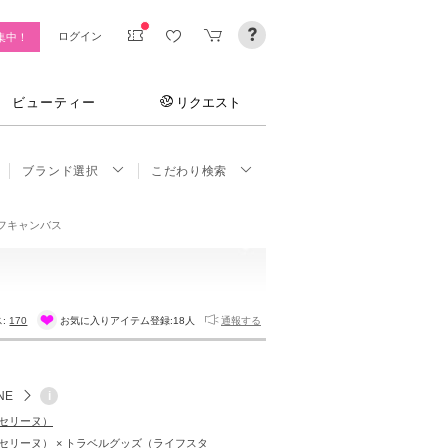
ログイン
集中！
ビューティー
リクエスト
ブランド選択
こだわり検索
ンフキャンバス
ス:
170
お気に入りアイテム登録:
18人
通報する
NE
i
E（セリーヌ）
E（セリーヌ） × トラベルグッズ（ライフスタ