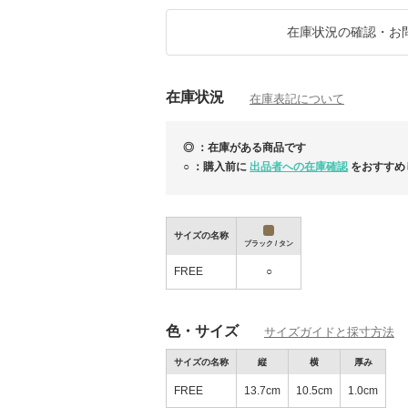
在庫状況の確認・お
在庫状況
在庫表記について
◎ ：在庫がある商品です
○ ：購入前に
出品者への在庫確認
をおすすめ
サイズの名称
ブラック / タン
FREE
○
色・サイズ
サイズガイドと採寸方法
サイズの名称
縦
横
厚み
FREE
13.7cm
10.5cm
1.0cm