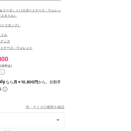
E（セリーヌ） × パスポートケース・ウォレッ
フスタイル）
he（トリオンフ）
タイル
ルグッズ
ートケース・ウォレット
800
(送料込)
なし
なら
月々10,800円
から。分割手
料
色・サイズの種類を確認