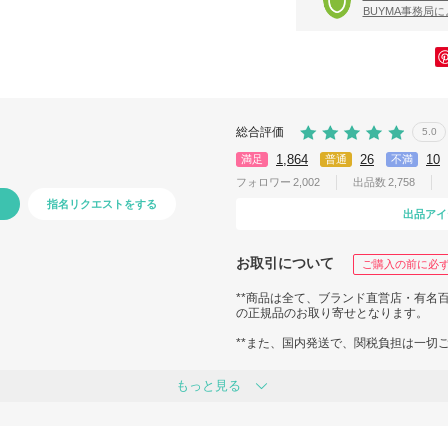
BUYMA事務局
総合評価
5.0
1,864
26
10
満足
普通
不満
フォロワー
2,002
出品数
2,758
指名リクエストをする
出品アイ
お取引について
ご購入の前に必
**商品は全て、ブランド直営店・有名
の正規品のお取り寄せとなります。
**また、国内発送で、関税負担は一切
**国内で丁寧に梱包し、追跡付きの配
もっと見る
パートナーが多数おりますので、お探し
**匿名配送も承ります。ご希望の方は
ご連絡ください♪
**無料プレゼントラッピングも対応可