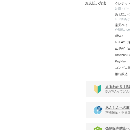
お支払い方法
クレジッ
分割・ボー
あと払い 
3・6回あ
楽天ペイ
分割払いO
d払い
au PA
au PAY
Amazon P
PayPay
コンビニ
銀行振込
まるわかり！B
BUYMAってど
あんしんへの取
本物保証・不良
偽物販売防止へ