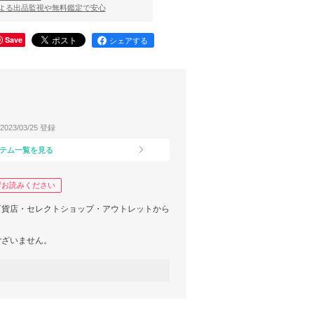
による出品監視や無料鑑定で安心
Save
シェアする
2023/03/25 登録
テム一覧を見る
ずお読みください
百貨店・セレクトショップ・アウトレットから
ございません。
送方法で発送させていただきます。
購入時にお申し出ください。
能、一部ブランドはラッピング有料になります