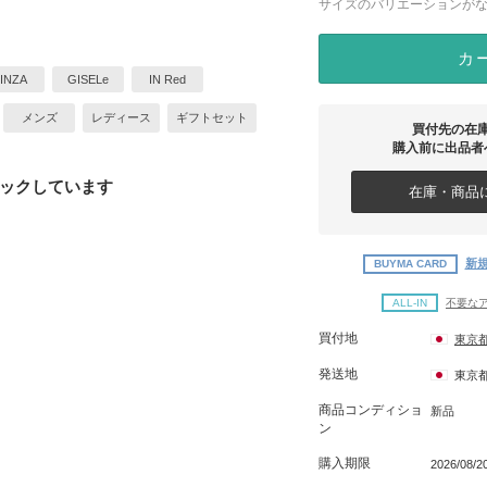
サイズのバリエーションが
カ
INZA
GISELe
IN Red
メンズ
レディース
ギフトセット
買付先の在
購入前に出品者
ックしています
在庫・商品に
新規
BUYMA CARD
ALL-IN
不要な
買付地
東京
発送地
東京
商品コンディショ
新品
ン
購入期限
2026/08/