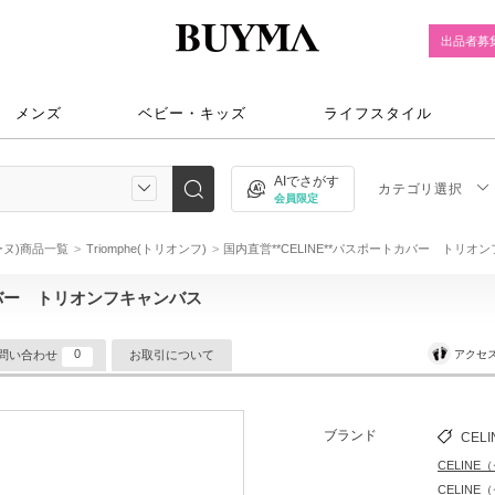
出品者募
メンズ
ベビー・キッズ
ライフスタイル
AIでさがす
カテゴリ選択
会員限定
リーヌ)商品一覧
Triomphe(トリオンフ)
国内直営**CELINE**パスポートカバー トリオ
トカバー トリオンフキャンバス
0
アクセ
問い合わせ
お取引について
ブランド
CELI
CELIN
CELIN