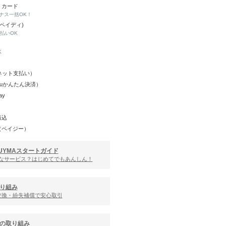
トカード
ナス一括OK！
(ペイディ)
と払いOK
K
Y（ネット支払い）
（auかんたん決済）
ay
振込
（ペイジー）
UYMAスタートガイド
んなサービス？はじめてでもあんしん！
り組み
交換・紛失補償で安心取引
の取り組み