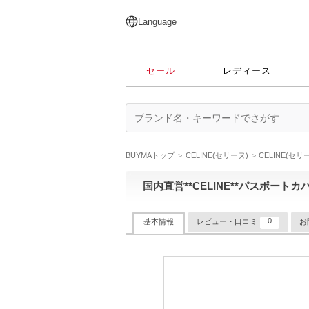
English
日本語
简体中文
繁體中文
Language
セール
レディース
BUYMAトップ
CELINE(セリーヌ)
CELINE(セ
国内直営**CELINE**パスポー
0
基本情報
レビュー・口コミ
お