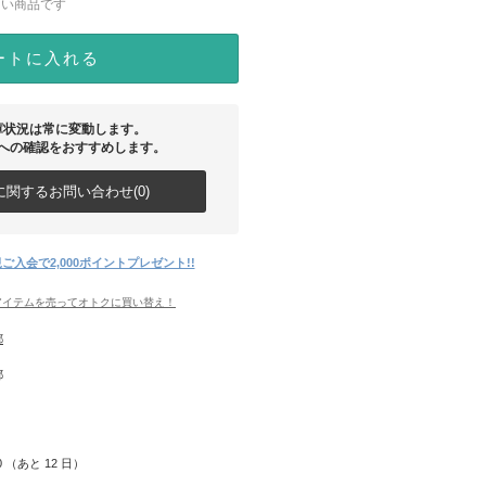
ない商品です
ートに入れる
庫状況は常に変動します。
への確認をおすすめします。
関するお問い合わせ(0)
ご入会で2,000ポイントプレゼント!!
アイテムを売ってオトクに買い替え！
都
都
20 （あと
12
日）