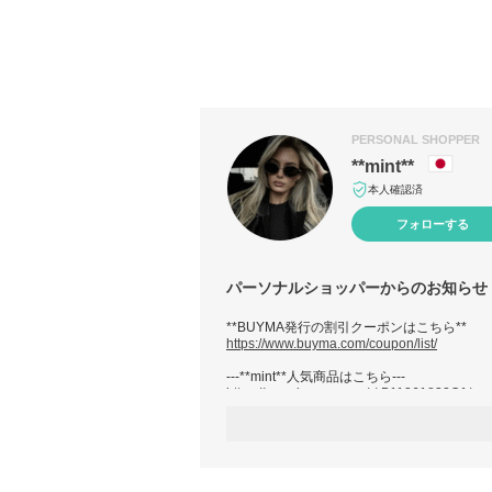
PERSONAL SHOPPER
**mint**
本人確認済
フォローする
パーソナルショッパーからのお知らせ
**BUYMA発行の割引クーポンはこちら**
https://www.buyma.com/coupon/list/
---**mint**人気商品はこちら---
https://www.buyma.com/r/-B11361832O1/
バイヤー歴10年以上の経験により世界中に
の商品やご希望のお品がございましたらぜひ