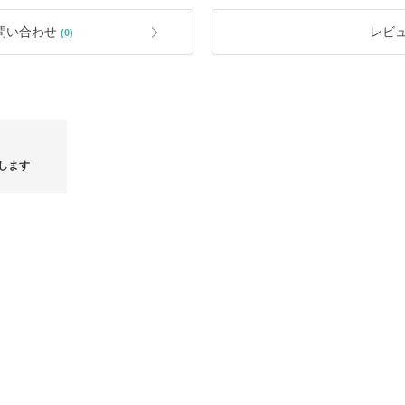
ので
ご要望の際はご購入前に一度ご確認く
問い合わせ
レビ
(0)
**検品については丁寧に実施しており
了承ください。
**外箱につきましては丁寧に梱包して
する場合があります。 ご理解のご購入
します