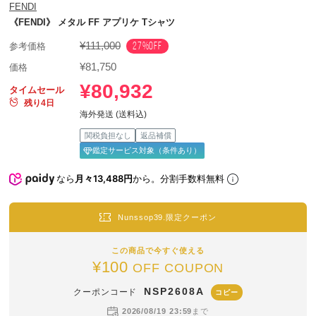
FENDI
《FENDI》 メタル FF アプリケ Tシャツ
¥111,000
27%OFF
参考価格
¥81,750
価格
¥80,932
タイムセール
残り4日
海外発送 (送料込)
関税負担なし
返品補償
鑑定サービス対象（条件あり）
なら
月々13,488円
から。分割手数料無料
Nunssop39.限定クーポン
この商品で今すぐ使える
¥100
OFF COUPON
NSP2608A
クーポンコード
コピー
2026/08/19 23:59
まで