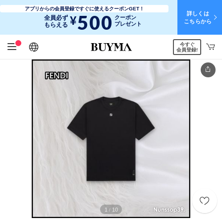
アプリからの会員登録ですぐに使えるクーポンGET！
詳しくは
500
¥
全員必ず
クーポン
こちらから
プレゼント
もらえる
今すぐ
日本語
English
简体中文
繁體中文
会員登録!
1
10
/