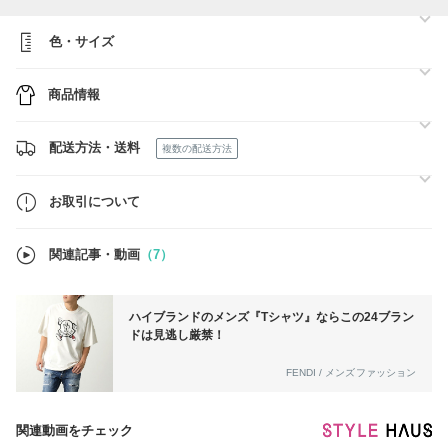
します。
◇沖縄・離島・北海道の方は、発送できる運送をご選択ください。
選択されてない場合は、発送できませんのでご注意ください。
色・サイズ
【発送について】
https://www.buyma.com/buyer/7707417/post/398554.html
商品情報
【営業日・問い合わせ】
平日：10：00～17：00
休業日：土日祝
配送方法・送料
複数の配送方法
お取引について
関連記事・動画
（7）
ハイブランドのメンズ『Tシャツ』ならこの24ブラン
ドは見逃し厳禁！
FENDI / メンズファッション
関連動画をチェック