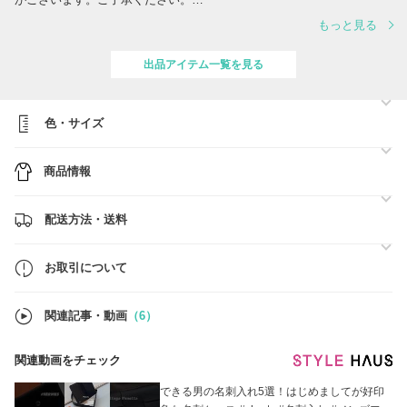
もっと見る
※買い物客の多いミラノでは特に人気のアイテムにて在庫変動が激しい
ので、ご購入手続き前に在庫の確認ができましたら、お早めにご購入お
願いします。
出品アイテム一覧を見る
※購入者からのお問い合わせに対して対応できる時間
（夏時間）イタリア時間 9:00-19:00 日本時間 16:00pm-04:00am
（冬時間）イタリア時間 9:00-19:00 日本時間 17:00pm-03:00am
色・サイズ
日曜日、月曜日の朝が定休日の店があります。お了承ください。
★お探しのお品がございましたら、指名リクエストよりお気軽にお声か
商品情報
けください。
どうぞご安心してお買い物をお楽しみくださいませ。
配送方法・送料
お取引について
関連記事・動画
（6）
関連動画をチェック
できる男の名刺入れ5選！はじめましてが好印