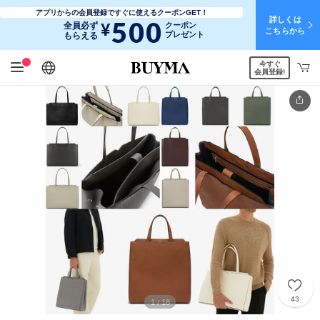
アプリからの会員登録ですぐに使えるクーポンGET！
詳しくは
500
¥
全員必ず
クーポン
こちらから
プレゼント
もらえる
今すぐ
日本語
English
简体中文
繁體中文
会員登録!
43
1
18
/