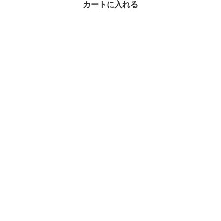
カートに入れる
Valextra【入手困難】★
V-line★ Horizontal Verti
cal TOTE Bag
¥293,500
34%OFF