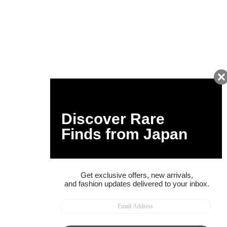
友だちに追加して
BUYMA会員だけの
お得な情報をGET!
ポイント還元サービス
ページトップへ
BUYMAスタートガイド
安心への取り組み
ガイド・お問い合わせ
かんたん購入ガイド
BUYMA偽物販売防止の取り組み
BUYMA CARD
利用規約
プライバシー
特定商取引法に関する表記
お客様情報の外部送信について
脆弱性報告
お知らせ(PCサイト)