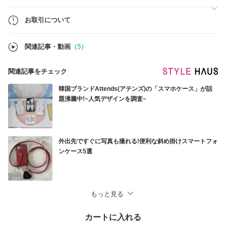
【ご確認事項について】
●ご注文の前に【お取引について】【配送方法】の詳細を必ずご確認く
お取引について
ださいませ。
内容をご理解・ご了承いただいた上でのご注文をお願い申し上げます。
関連記事・動画
（5）
なお、ご注文いただいた時点で、記載内容にご同意いただいたものとさ
せていただきますので、ご了承くださいませ。
関連記事をチェック
韓国ブランドAttends(アテンズ)の「スマホケース」が話
レディース商品はこちらからご覧いただけます：
題沸騰中!~人気デザインを調査~
https://www.buyma.com/r/-C1001B5208904/
メンズ商品はこちらからご覧いただけます：
外出先ですぐに写真も撮れる!便利な斜め掛けスマートフォ
https://www.buyma.com/r/-C1002B5208904/
ンケース5選
【mona shop】
もっと見る
カートに入れる
まるわかり！BUYMAスタートガイド