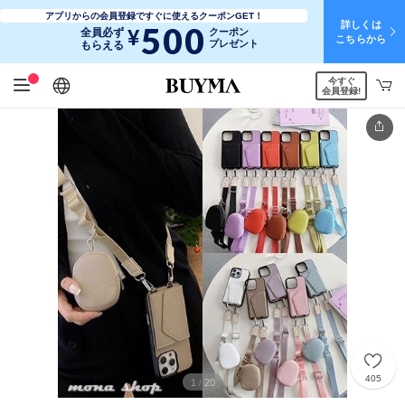
アプリからの会員登録ですぐに使えるクーポンGET！
詳しくは
500
¥
全員必ず
クーポン
こちらから
プレゼント
もらえる
今すぐ
日本語
English
简体中文
繁體中文
会員登録!
405
1
20
/