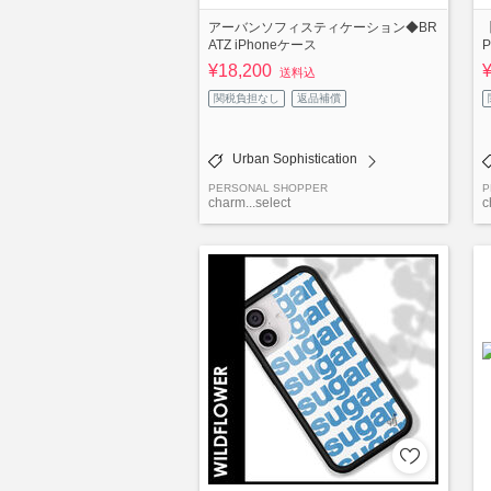
アーバンソフィスティケーション◆BR
【
ATZ iPhoneケース
P
¥18,200
送料込
関税負担なし
返品補償
Urban Sophistication
PERSONAL SHOPPER
P
charm...select
c