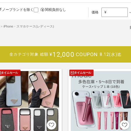
ノーブランドを除く
関税負担なし
価格
¥
iPhone・スマホケース(レディース)
12,000
COUPON
¥
8.12(水)迄
全カテゴリ対象
総額
タイムセール
タイムセール