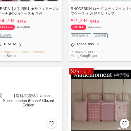
PRADA【入手困難】★サフィアーノレ
RHODESKIN ロード スナップオンリ
ザー★ iPhoneケース★ 全色
プケース ＋ お好きなリップ
¥66,704
¥15,394
送料込
送料込
¥77,868
¥16,300
14%OFF
5%OFF
返品補償
関税負担なし
返品補償
PRADA
rhode skin
REMIUM PERSONAL SHOPPER
PERSONAL SHOPPER
oonSwan
HongKongBuyer
タイムセール