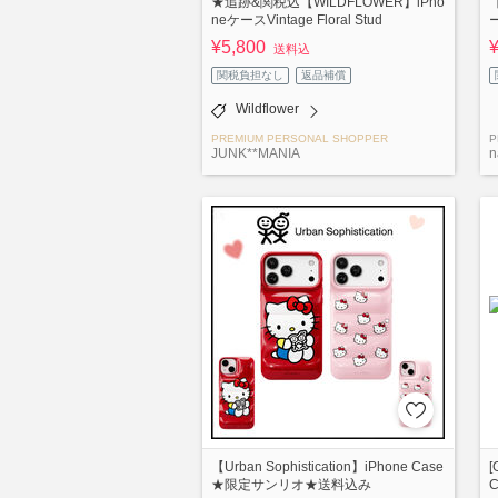
★追跡&関税込【WILDFLOWER】iPho
neケースVintage Floral Stud
¥5,800
送料込
関税負担なし
返品補償
Wildflower
PREMIUM PERSONAL SHOPPER
P
JUNK**MANIA
n
【Urban Sophistication】iPhone Case
[
★限定サンリオ★送料込み
C