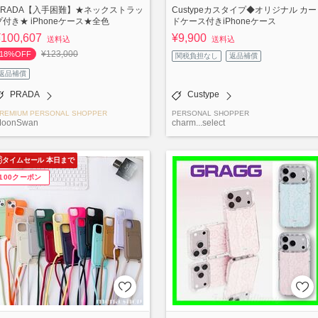
PRADA【入手困難】★ネックストラッ
Custypeカスタイプ◆オリジナル カー
プ付き★ iPhoneケース★全色
ドケース付きiPhoneケース
¥100,607
¥9,900
送料込
送料込
¥123,000
18%OFF
関税負担なし
返品補償
返品補償
PRADA
Custype
REMIUM PERSONAL SHOPPER
PERSONAL SHOPPER
oonSwan
charm...select
タイムセール 本日まで
¥100クーポン