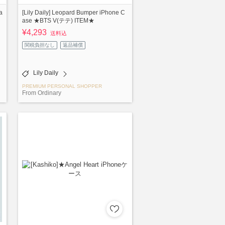
a
[Lily Daily] Leopard Bumper iPhone C
ase ★BTS V(テテ) ITEM★
¥4,293
送料込
関税負担なし
返品補償
Lily Daily
PREMIUM PERSONAL SHOPPER
From Ordinary