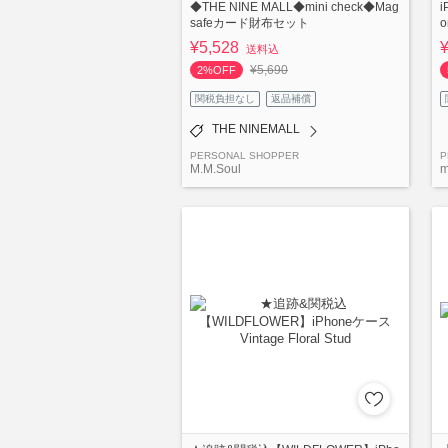
◆THE NINE MALL◆mini check◆Mag
i
safeカード財布セット
o
¥5,528
送料込
¥5,690
2%OFF
関税負担なし
返品補償
THE NINEMALL
PERSONAL SHOPPER
P
M.M.Soul
m