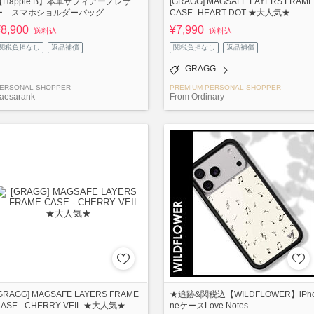
【Happle.B】本革サフィアーノレザ
[GRAGG] MAGSAFE LAYERS FRAME
ー スマホショルダーバッグ
CASE- HEART DOT ★大人気★
¥8,900
¥7,990
送料込
送料込
関税負担なし
返品補償
関税負担なし
返品補償
GRAGG
ERSONAL SHOPPER
PREMIUM PERSONAL SHOPPER
aesarank
From Ordinary
GRAGG] MAGSAFE LAYERS FRAME
★追跡&関税込【WILDFLOWER】iPh
ASE - CHERRY VEIL ★大人気★
neケースLove Notes