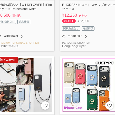
★追跡&関税込【WILDFLOWER】iPho
RHODESKIN ロード スナップオンリ
eケース Rhinestone White
プケース
¥6,500
¥12,250
送料込
送料込
¥12,800
4%OFF
関税負担なし
返品補償
関税負担なし
返品補償
Wildflower
rhode skin
REMIUM PERSONAL SHOPPER
PERSONAL SHOPPER
UNK**MANIA
HongKongBuyer
タイムセール