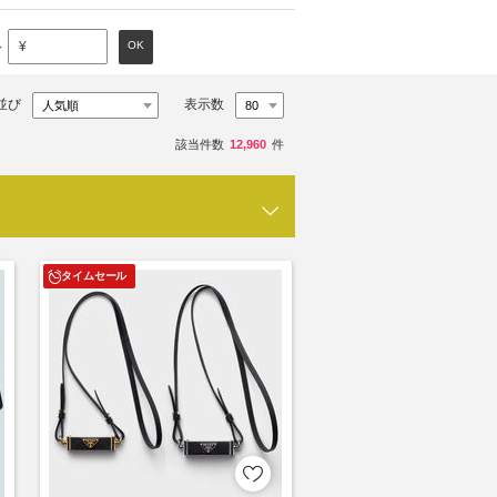
～
OK
¥
並び
表示数
該当件数
12,960
件
タイムセール