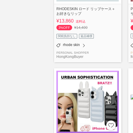
RHODESKIN ロード リップケース＋
お好きなリップ
¥13,860
送料込
¥14,400
3%OFF
関税負担なし
返品補償
rhode skin
PERSONAL SHOPPER
P
HongKongBuyer
M