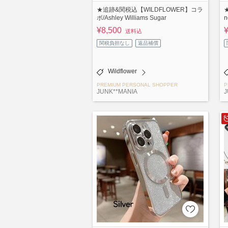
★追跡&関税込【WILDFLOWER】コラ
ボ/Ashley Williams Sugar
n
¥8,500
送料込
関税負担なし
返品補償
Wildflower
PREMIUM PERSONAL SHOPPER
P
JUNK**MANIA
J