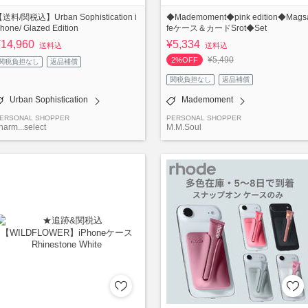
送料/関税込】Urban Sophistication i
◆Mademoment◆pink edition◆Mags
hone/ Glazed Edition
feケース＆カードSrot◆Set
¥14,960
¥5,334
送料込
送料込
¥5,490
2%OFF
関税負担なし
返品補償
関税負担なし
返品補償
Urban Sophistication
Mademoment
ERSONAL SHOPPER
PERSONAL SHOPPER
harm...select
M.M.Soul