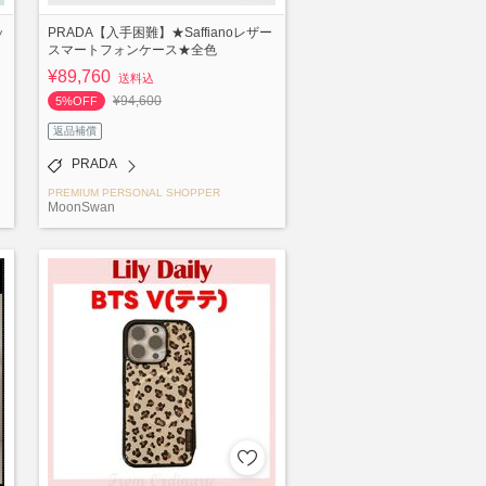
ッ
PRADA【入手困難】★Saffianoレザー
スマートフォンケース★全色
¥89,760
送料込
¥94,600
5%OFF
返品補償
PRADA
PREMIUM PERSONAL SHOPPER
MoonSwan