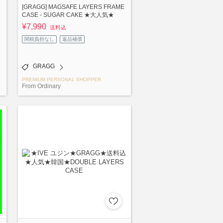
[GRAGG] MAGSAFE LAYERS FRAME
CASE - SUGAR CAKE ★大人気★
¥7,990
送料込
関税負担なし
返品補償
GRAGG
PREMIUM PERSONAL SHOPPER
From Ordinary