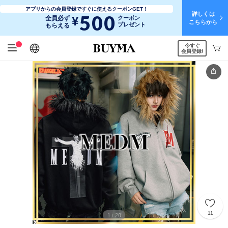
アプリからの会員登録ですぐに使えるクーポンGET！
詳しくは
500
¥
全員必ず
クーポン
こちらから
プレゼント
もらえる
今すぐ
日本語
English
简体中文
繁體中文
会員登録!
11
1
20
/