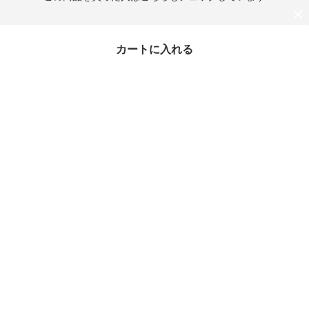
カートに入れる
最近チェックしたアイテム
日本未入荷/88rising愛用
☆MEDM☆エヴァ ジッ
プ パーカー☆
¥9,800