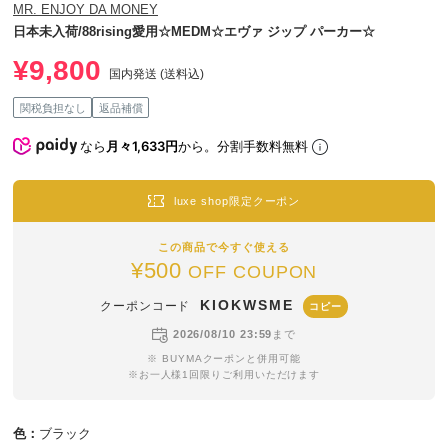
MR. ENJOY DA MONEY
日本未入荷/88rising愛用☆MEDM☆エヴァ ジップ パーカー☆
¥9,800
国内発送 (送料込)
関税負担なし
返品補償
なら
月々1,633円
から。分割手数料無料
luxe shop限定クーポン
この商品で今すぐ使える
¥500
OFF COUPON
KIOKWSME
クーポンコード
コピー
2026/08/10 23:59
まで
※ BUYMAクーポンと併用可能
※お一人様1回限りご利用いただけます
色：
ブラック