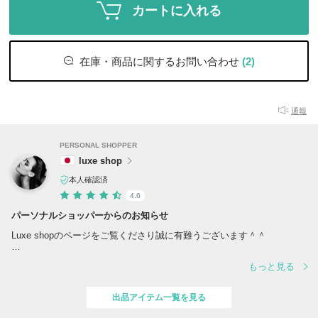
カートに入れる
在庫・商品に関するお問い合わせ
(2)
通報
PERSONAL SHOPPER
luxe shop
本人確認済
4.6
パーソナルショッパーからのお知らせ
Luxe shopのページをご覧くださり誠に有難うございます＾＾
皆様に素敵な商品をお届けできるよう日々精進してまいります^^
もっと見る
気持ちの良いお取引をさせていただくために、以下を読んでいただきま
すようお願いいたします。
出品アイテム一覧を見る
◎安心・安全な正規取扱店・直営店より買付をしております。