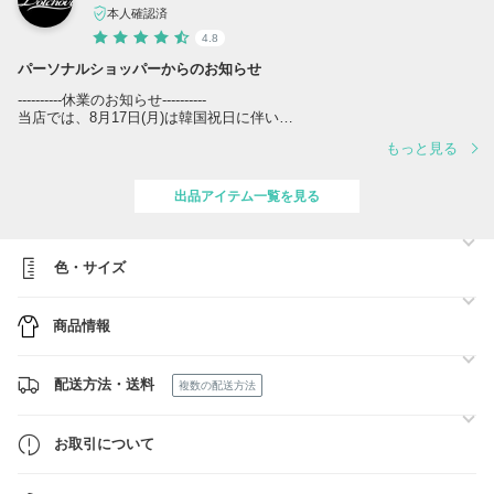
本人確認済
4.8
パーソナルショッパーからのお知らせ
----------休業のお知らせ----------
当店では、8月17日(月)は韓国祝日に伴い
休業となりますこと何卒ご了承くださいませ。
もっと見る
また祝日期間中は買付先の出荷/入庫、配送業務が休業となり、配送遅
延が予想されますので予めご了承くださいませ。
ご迷惑をお掛けし申し訳ございませんが、
出品アイテム一覧を見る
商品入荷確認次第速やかに発送させていただきますので、何卒ご理解い
ただけますと幸いです。
--------------------------------------
色・サイズ
※ご購入前に必ずお読みください※
⇒
https://www.buyma.com/buyer/3556134/post/437752.html#buyermenu_w
商品情報
※ご注文頂きました際には、上記のリンク内容にご同意いただきました
ものとさせて頂きます。あらかじめご了承くださいませ※
配送方法・送料
複数の配送方法
お取引について