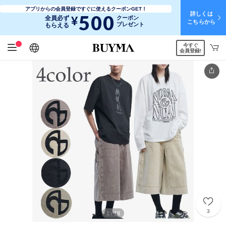
アプリからの会員登録ですぐに使えるクーポンGET！
詳しくは
500
¥
全員必ず
クーポン
こちらから
プレゼント
もらえる
今すぐ
日本語
English
简体中文
繁體中文
会員登録!
3
1
18
/