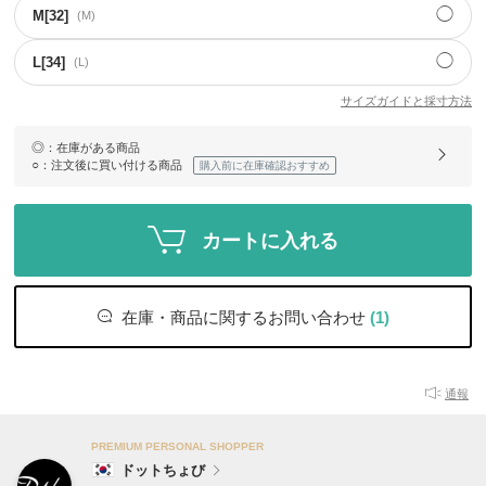
◯
M[32]
(M)
◯
L[34]
(L)
サイズガイドと採寸方法
◎
：在庫がある商品
○
：注文後に買い付ける商品
購入前に在庫確認おすすめ
カートに入れる
在庫・商品に関するお問い合わせ
(1)
通報
PREMIUM PERSONAL SHOPPER
ドットちょび