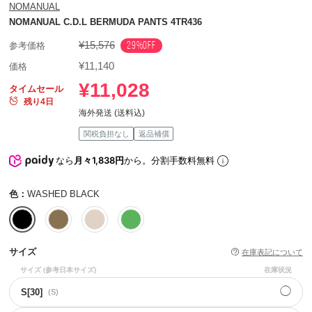
NOMANUAL
NOMANUAL C.D.L BERMUDA PANTS 4TR436
¥15,576
29%OFF
参考価格
¥11,140
価格
¥11,028
タイムセール
残り4日
海外発送 (送料込)
関税負担なし
返品補償
なら
月々1,838円
から。分割手数料無料
色：
WASHED BLACK
サイズ
在庫表記について
サイズ
(参考日本サイズ)
在庫状況
◯
S[30]
(S)