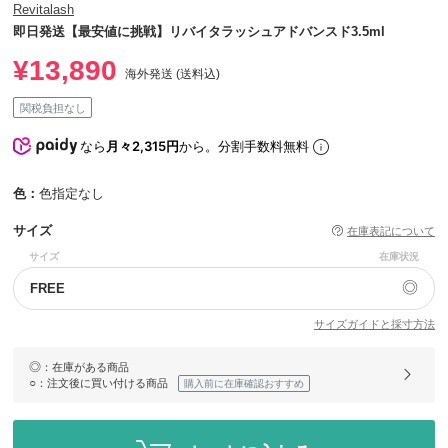
Revitalash
即日発送【最安値に挑戦】リバイタラッシュアドバンスド3.5ml
¥13,890
海外発送 (送料込)
関税負担なし
なら
月々2,315円
から。分割手数料無料
色：
色指定なし
サイズ
在庫表記について
サイズ
在庫状況
◎
FREE
サイズガイドと採寸方法
◎
：在庫がある商品
○
：注文後に買い付ける商品
購入前に在庫確認おすすめ