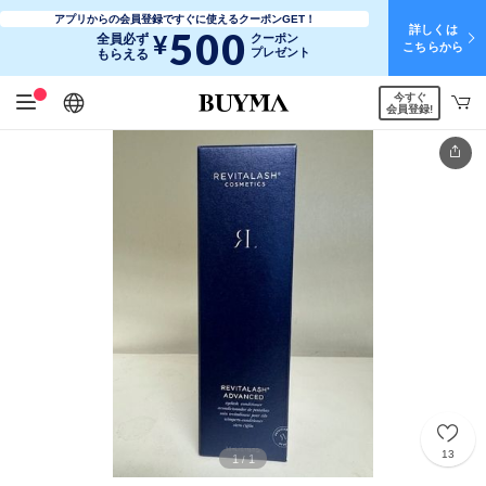
アプリからの会員登録ですぐに使えるクーポンGET！
詳しくは
500
¥
全員必ず
クーポン
こちらから
プレゼント
もらえる
今すぐ
日本語
English
简体中文
繁體中文
会員登録!
13
1
1
/