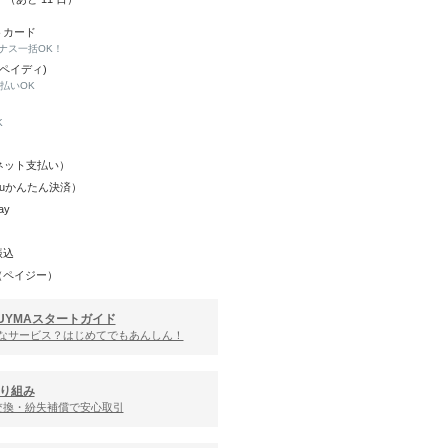
トカード
ナス一括OK！
(ペイディ)
と払いOK
K
Y（ネット支払い）
（auかんたん決済）
ay
振込
（ペイジー）
UYMAスタートガイド
んなサービス？はじめてでもあんしん！
り組み
交換・紛失補償で安心取引