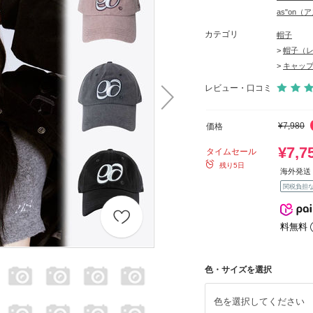
as"on
カテゴリ
帽子
>
帽子（
>
キャッ
レビュー・口コミ
¥7,980
価格
¥7,7
タイムセール
残り5日
海外発送 
関税負担
料無料
色・サイズを選択
色を選択してください