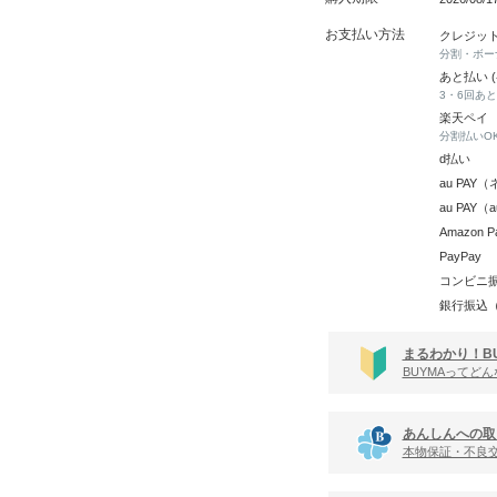
お支払い方法
クレジッ
分割・ボー
あと払い 
3・6回あ
楽天ペイ
分割払いO
d払い
au PA
au PAY
Amazon P
PayPay
コンビニ
銀行振込
まるわかり！B
BUYMAってど
あんしんへの取
本物保証・不良