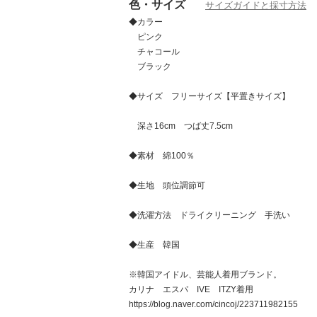
色・サイズ
サイズガイドと採寸方法
◆カラー
ピンク
チャコール
ブラック
◆サイズ フリーサイズ【平置きサイズ】
深さ16cm つば丈7.5cm
◆素材 綿100％
◆生地 頭位調節可
◆洗濯方法 ドライクリーニング 手洗い
◆生産 韓国
※韓国アイドル、芸能人着用ブランド。
カリナ エスパ IVE ITZY着用
https://blog.naver.com/cincoj/223711982155