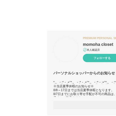
PREMIUM PERSONAL 
momoha closet
本人確認済
フォローする
パーソナルショッパーからのお知らせ
*.。・:*・.+°*.。・:*・.+°*.。・:*・.+°*.。・:*
※当店夏季休暇のお知らせ※
8/8～17日までは当店夏季休暇となります。
8/7日までにお取り寄せ手配が不可の商品は
予め、ご了承ください。
★☆お取引前にご確認お願い致します★☆
◆即納商品以外は、商品お取り寄せ（発送）