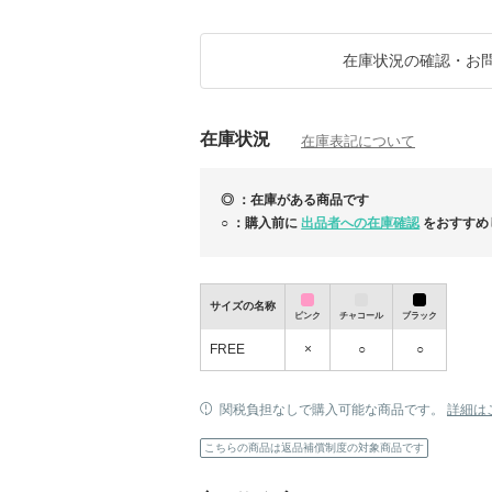
◆現在の配送は、発送より6～10日での到着
◆バイマ規定により、ご注文後のキャンセル
在庫状況の確認・お
◆商品初期不良の発見、ショップ手配遅延と
を頂きますので、予め、ご了承ください。
また、ご希望期日までの到着が不可等の理由
ません。
在庫状況
在庫表記について
◆ショップ品切れとなりました際には、お取
す。
◎ ：在庫がある商品です
◆週末は当店休業となりますので、返信は月
○ ：購入前に
出品者への在庫確認
をおすすめ
◆同一商品を複数ご購入を頂く場合には、
ワンカラーをご希望数ご購入頂き、お取引欄
ご希望カラーのご連絡を頂けますようお願い
*.。・:*・.+°*.。・:*・.+°*.。・:*・.+°*.。・:*
サイズの名称
ピンク
チャコール
ブラック
FREE
×
○
○
★今週の新商品のご紹介★
NEW
関税負担なしで購入可能な商品です。
詳細は
こちらの商品は返品補償制度の対象商品です