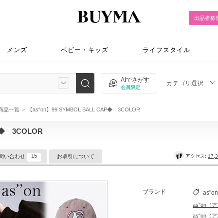
出品者募
メンズ
ベビー・キッズ
ライフスタイル
AIでさがす
カテゴリ選択
会員限定
ン)商品一覧
【as"on】99 SYMBOL BALL CAP◆ 3COLOR
P◆ 3COLOR
15
アクセス:
17,
問い合わせ
お取引について
ブランド
as"on
as"on（
as"on