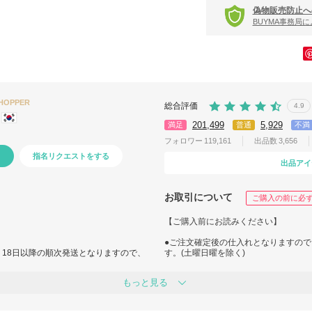
偽物販売防止へ
BUYMA事務局
SHOPPER
総合評価
4.9
201,499
5,929
満足
普通
不満
フォロワー
119,161
出品数
3,656
指名リクエストをする
出品アイ
お取引について
ご購入の前に必
【ご購入前にお読みください】
●ご注文確定後の仕入れとなりますので
、18日以降の順次発送となりますので、
す。(土曜日曜を除く)
●韓国は商品の回転がとても早く、ご
もっと見る
際には、キャンセルとさせて頂きます
までに6～10日程お時間を頂きます。
●全て新品、検品済みですが ノーブ