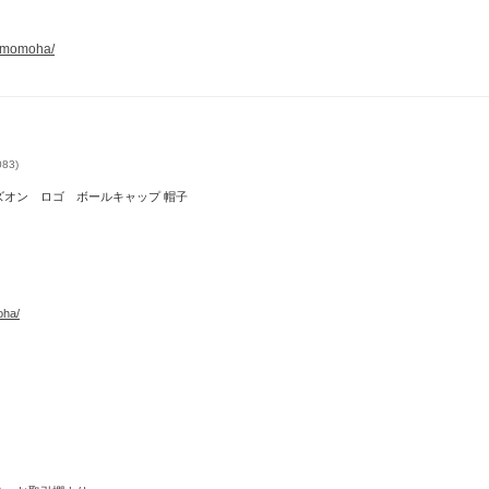
0momoha/
83)
OR アズオン ロゴ ボールキャップ 帽子
ha/