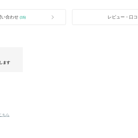
予定となります。
少々劣る場合がございます。また、元
予めご了承下さい。
は承っておりません。
●商品不良、誤商品到着の場合には、
問い合わせ
レビュー・口コ
(15)
なりました際には、通常より、お時間
願い致します。
商品到着スタータス、お取引完了前の
にてのお取引キャンセルは承っており
●海外ノーブランド商品の場合には丈
すので、予めご了承ください。
引キャンセルとさせて頂いておりま
●海外ノーブランド製品は、日本の商
細かい部分の縫製を気にされる方はご
曜日以降となります。
●ラッピングサービスは承っておりませ
します
より、
致します。
【夏のタイムセール アイテム！！】
【THEA
こちら