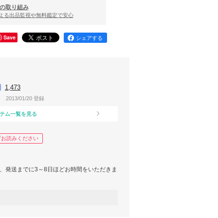
の取り組み
による出品監視や無料鑑定で安心
Save
シェアする
1,473
2013/01/20 登録
テム一覧を見る
ずお読みください
、発送までに3～8日ほどお時間をいただきま
注文後に、在庫切れの場合がございます。その
のでご了承ください。
ランドの海外製品は、日本製に比べ縫製などが