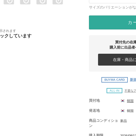
サイズのバリエーションが
カ
示されます
ックしています
買付先の在
購入前に出品者
在庫・商品に
新規
BUYMA CARD
ALL-IN
不要な
買付地
韓国
発送地
韓国
商品コンディショ
新品
ン
購入期限
2026/08/