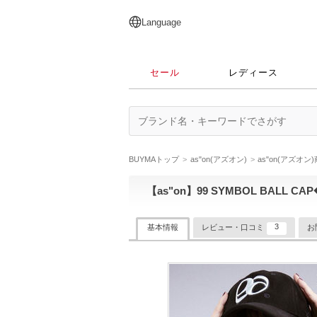
English
日本語
简体中文
繁體中文
Language
セール
レディース
BUYMAトップ
as"on(アズオン)
as"on(アズオ
【as"on】99 SYMBOL BALL CA
3
基本情報
レビュー・口コミ
お