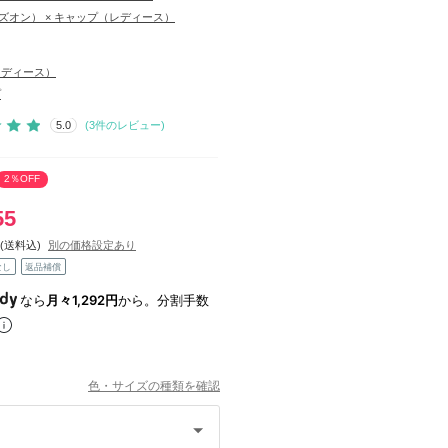
（アズオン） × キャップ（レディース）
レディース）
プ
5.0
(
3
件のレビュー)
2％OFF
55
(送料込)
別の価格設定あり
なし
返品補償
なら
月々1,292円
から。分割手数
色・サイズの種類を確認