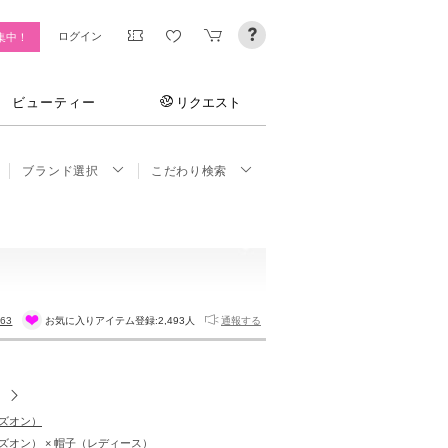
ログイン
集中！
ビューティー
リクエスト
ブランド選択
こだわり検索
363
お気に入りアイテム登録:
2,493人
通報する
アズオン）
（アズオン） × 帽子（レディース）