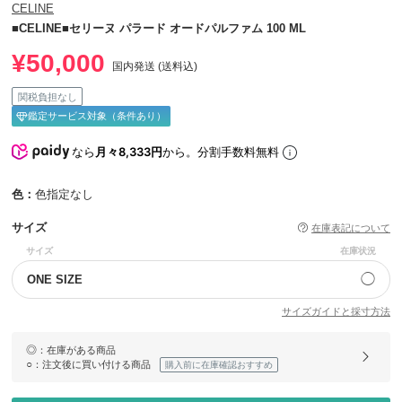
CELINE
■CELINE■セリーヌ パラード オードパルファム 100 ML
¥50,000
国内発送 (送料込)
関税負担なし
鑑定サービス対象（条件あり）
なら
月々8,333円
から。分割手数料無料
色：
色指定なし
サイズ
在庫表記について
サイズ
在庫状況
◯
ONE SIZE
サイズガイドと採寸方法
◎
：在庫がある商品
○
：注文後に買い付ける商品
購入前に在庫確認おすすめ