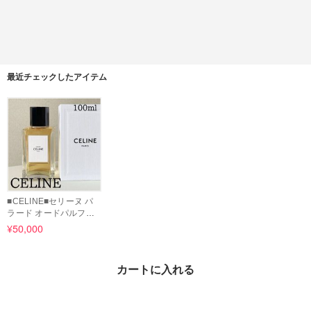
最近チェックしたアイテム
■CELINE■セリーヌ パ
ラード オードパルファ
ム 100 ML
¥50,000
カートに入れる