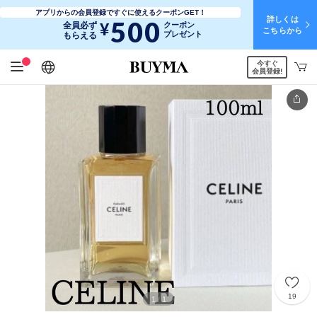
アプリからの会員登録ですぐに使えるクーポンGET！
詳しくは
500
¥
全員必ず
クーポン
こちらから
プレゼント
もらえる
今すぐ
日本語
English
简体中文
繁體中文
会員登録!
19
1
1
/