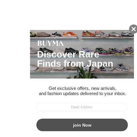
お得な情報をGET!
ポイント還元サービス
ページトップへ
BUYMAスタートガイド
安心への取り組み
ガイド・お問い合わせ
かんたん購入ガイド
BUYMA偽物販売防止の取り組み
BUYMA CARD
利用規約
プライバシー
特定商取引法に関する表記
お客様情報の外部送信について
脆弱性報告
お知らせ(PCサイト)
会社案内
スタッフ募集