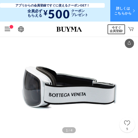
アプリからの会員登録ですぐに使えるクーポンGET！
詳しくは
500
¥
全員必ず
クーポン
こちらから
プレゼント
もらえる
今すぐ
日本語
English
简体中文
繁體中文
会員登録!
5
1
4
/