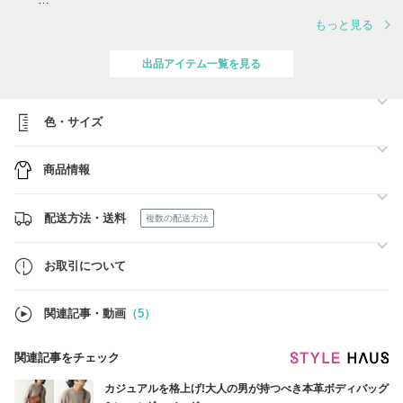
夏物新作アイテム続々入荷中*:.。.*
もっと見る
最新ブランドバッグからお財布・アパレル・アクセサリー・サングラ
ス・腕時計
出品アイテム一覧を見る
夏の注目アパレル・アクセサリーを一挙にご紹介！
人気のSAINT LAURENT・GUCCI・Ray Ban・BALENCIAGAが続々入
色・サイズ
荷♪
スカーフ・アパレル・アクセサリー・小物も続々入荷中！
商品情報
アクセサリー・お財布・サングラス・腕時計はギフトにもぴったり*:・
☆
配送方法・送料
複数の配送方法
これからの夏のお気に入りアイテムを見つけて、
おしゃれをもっと楽んでください＾ｖ＾♡
お取引について
★ギフト包装について
関連記事・動画
（5）
お誕生日・通常ラッピングと承ります♡
お気軽にお問い合わせください♪
関連記事をチェック
※ギフト包装の際は送料＋200円となります。
ヤマト運輸 - 宅急便 (送料無料)(沖縄・離島除く)+ギフト) をご選択
カジュアルを格上げ!大人の男が持つべき本革ボディバッグ
ください。