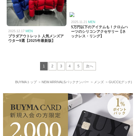
2025.11.21
MEN
5万円以下のアイテムも！クロムハ
2025.12.17
MEN
ーツのシリコンアクセサリー【ネ
プラダアウトレット 人気メンズア
ックレス・リング】
ウター9選【2025年最新版】
1
2
3
4
5
次へ
BUYMAトップ
NEW ARRIVALSバックナンバー
メンズ
GUCCI(グッチ)