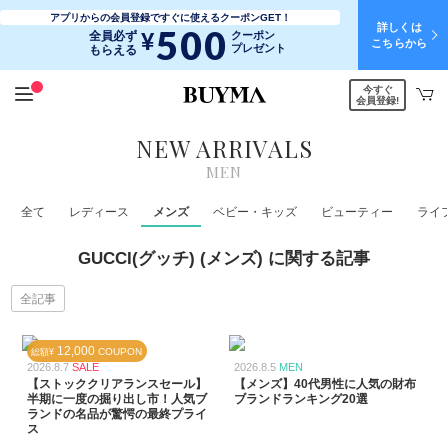
アプリからの会員登録ですぐに使えるクーポンGET！
詳しくは
500
¥
全員必ず
クーポン
こちらから
プレゼント
もらえる
今すぐ
会員登録!
NEW ARRIVALS
MEN
全て
レディース
メンズ
ベビー・キッズ
ビューティー
ライ
GUCCI(グッチ) (メンズ) に関する記事
全記事
12,000
COUPON
総額¥
2026.8.7
SALE
2026.8.5
MEN
【ストッククリアランスセール】
【メンズ】40代男性に人気の財布
半期に一度の掘り出し市！人気ブ
ブランドランキング20選
ランドの名品が驚愕の最終プライ
ス