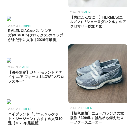
2026.3.6
MEN
【実はこんなに！】HERMES(エ
ルメス) 『シェーヌダンクル』のア
2026.3.10
MEN
クセサリー総まとめ
BALENCIAGA(バレンシア
ガ)×CROCS(クロックス)のコラボ
がまだ手に入る【2026年最新】
2026.3.2
MEN
【海外限定】ジャ・モラント × ナ
イキ エア フォース 1 LOW "スワロ
フスキー"
2026.2.18
MEN
2026.2.13
MEN
【新色追加】ニューバランスの意
ハイブランド『デニムジャケッ
欲作「1906L」は品格も備えたロ
ト・ジージャン』おすすめ人気10
ーファースニーカー
選【2026年最新版】