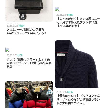
2026.1.8
MEN
【人と差が付く】メンズ黒スニー
カーおすすめ人気ブランド11選
2026.1.16
MEN
【2026年最新版】
クロムハーツ屈指の人気財布
WAVE (ウェーブ) が手に入る！
2026.1.7
MEN
メンズ『高級マフラー』おすすめ
人気ハイブランド13選【2026年最
新版】
2026.1.5
MEN
【最大83%OFF】ブルネロクチネ
リ、ザ・ロウなどの超高級ブラン
ドが大特価で手に入る！