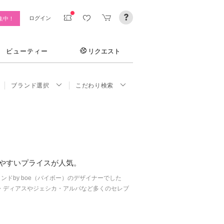
ログイン
集中！
ビューティー
リクエスト
ブランド選択
こだわり検索
やすいプライスが人気。
ランドby boe（バイボー）のデザイナーでした
・ディアスやジェシカ・アルバなど多くのセレブ