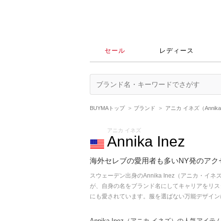
セール
レディース
BUYMAトップ
ブランド
アニカ イネズ（Annika 
アニカ イネズ
Annika Inez
海外セレブの愛用者も多いNY発のア
スウェーデン出身のAnnika Inez（アニカ・イ
が、自身の名をブランド名にしてキャリアをリス
にも愛されています。服を選ばない万能デザイン
Annika Inez（アニカ イネズ）の人気アイ