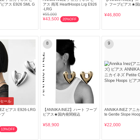
アス E926 SML G
アス 両耳 HeartHoops Lrg E926
ト フープピアス★国
-LRG
¥55,000
¥46,800
¥43,500
20%OFF
8
9
セール
NEZ ピアス E926-LRG
【ANNIKA INEZ】ハート フープ
ANNIKA INEZ アニカ
ープ
ピアス★国内発関税込
te Gentle Slope H
¥58,900
¥22,000
13%OFF