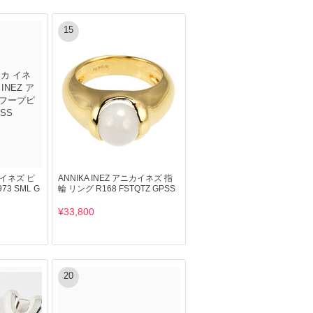
15
ニカイネズ ピ
ANNIKA INEZ アニカイネズ 指
3 SML G
輪 リング R168 FSTQTZ GPSS
¥33,800
20