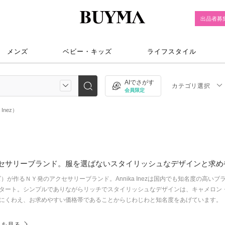
出品者募
メンズ
ベビー・キッズ
ライフスタイル
AIでさがす
カテゴリ選択
会員限定
Inez）
クセサリーブランド。服を選ばないスタイリッシュなデザインと求め
ネズ）が作るＮＹ発のアクセサリーブランド。Annika Inezは国内でも知名度の高いブ
タート。シンプルでありながらリッチでスタイリッシュなデザインは、キャメロン
にくわえ、お求めやすい価格帯であることからじわじわと知名度をあげています。
テムを見る