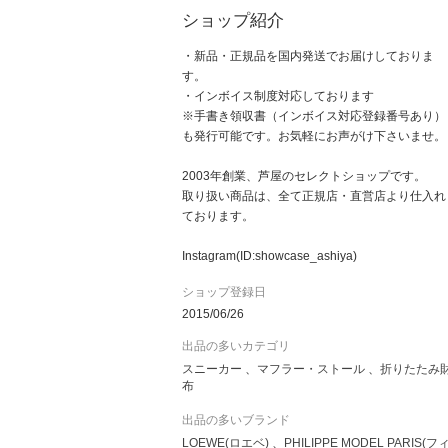
ショップ紹介
・新品・正規品を国内発送でお届けしておりま
す。
・インボイス制度対応しております
※手書き領収書（インボイス対応登録番号あり）
も発行可能です。お気軽にお声がけ下さいませ。
2003年創業、芦屋のセレクトショップです。
取り扱い商品は、全て正規店・直営店より仕入れ
ております。
Instagram(ID:showcase_ashiya)
ショップ登録日
2015/06/26
出品の多いカテゴリ
スニーカー
マフラー・ストール
折りたたみ
布
出品の多いブランド
LOEWE(ロエベ)
PHILIPPE MODEL PARIS(フ