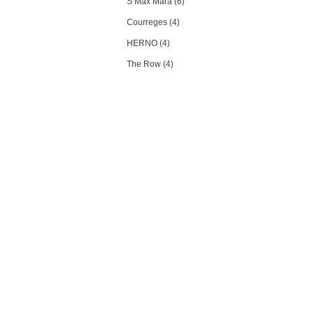
S Max Mara (6)
Courreges (4)
HERNO (4)
The Row (4)