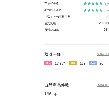
返信の早さ
5.0
梱包の丁寧さ
5.0
発送までの平均日数
1
注文実績
21038
98
買付成功率
取引評価
詳細を見
17,374
128
30
満足
普通
不満
出品商品件数
詳細を見
166
件