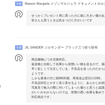
Maison Margiela メゾンマルジェラ ドキュメントホ
不満
せっかくプレゼント用に買ったのに箱に大きい傷があ
皆さんも買うときは気をつけた方がいいです
JIL SANDER ジルサンダー ブラック三つ折り財布
不満
商品傷物につき交換対応。
返送物と比較して在庫から状態いい物を送るので、届
早く欲しくて注文している、不良品を送ったのだから
ようです。
しかも業者の方に朝9時到着、再発送は翌日の15時。
不良品対応とかすぐ送り直せるように、あらかじめ状
財
写真見て輸入の際に付いてしまった傷だと思うと認識
がいいかわからないのでは、状態の悪い在庫を集めて
対応残念です。
ィ