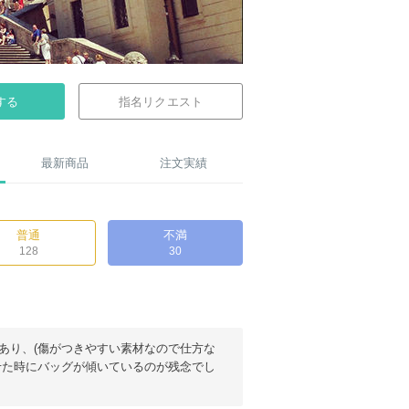
する
指名リクエスト
最新商品
注文実績
普通
不満
128
30
あり、(傷がつきやすい素材なので仕方な
せた時にバッグが傾いているのが残念でし