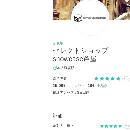
SHOP
セレクトショップ
showcase芦屋
本人確認済
総合評価
5.0
15,005
166
フォロワー
出品数
最終アクセス：3日以内
評価
応対の丁寧さ
5.0