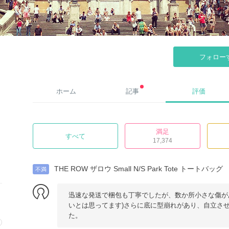
フォロー
ホーム
記事
評価
満足
すべて
17,374
THE ROW ザロウ Small N/S Park Tote トートバッグ
不満
迅速な発送で梱包も丁寧でしたが、数か所小さな傷が
いとは思ってます)さらに底に型崩れがあり、自立さ
た。