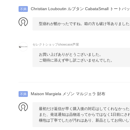
Christian Louboutin ルブタン CabataSmall トートバ
不満
型崩れが酷かったですね。箱の方も破け等ありました
セレクトショップshowcase芦屋
お買い上げありがとうございました。
ご期待に添えず申し訳ございませんでした。
Maison Margiela メゾン マルジェラ 財布
不満
最初だけ返信が早く購入後の対応はしてくれなかった
また、発送通知は品物送ってからではなく1日前にさ
梱包は丁寧でしたが汚れはあり、新品としてお伺いし