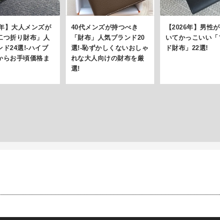
6年】大人メンズが
40代メンズが持つべき
【2026年】男性
二つ折り財布」人
「財布」人気ブランド20
いてかっこいい「
ド24選!-ハイブ
選!-恥ずかしくないおしゃ
ド財布」22選!
からお手頃価格ま
れな大人向けの財布を厳
選!