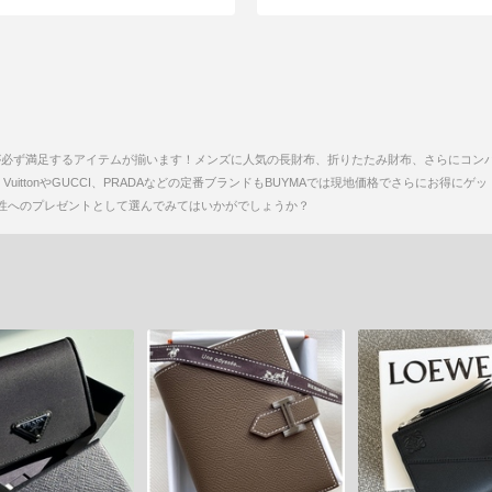
性が必ず満足するアイテムが揃います！メンズに人気の長財布、折りたたみ財布、さらにコン
 VuittonやGUCCI、PRADAなどの定番ブランドもBUYMAでは現地価格でさらにお得
性へのプレゼントとして選んでみてはいかがでしょうか？