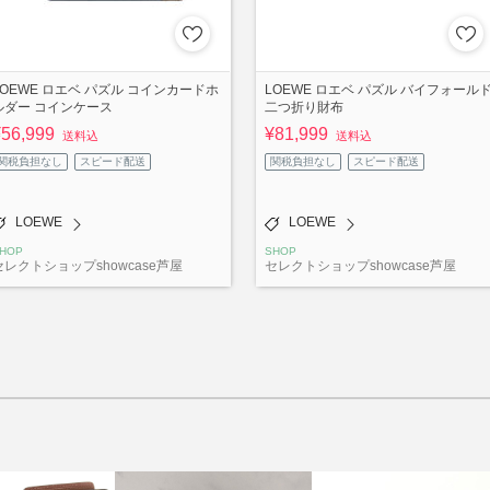
LOEWE ロエベ パズル コインカードホ
LOEWE ロエベ パズル バイフォール
ルダー コインケース
二つ折り財布
¥56,999
¥81,999
送料込
送料込
関税負担なし
スピード配送
関税負担なし
スピード配送
LOEWE
LOEWE
HOP
SHOP
セレクトショップshowcase芦屋
セレクトショップshowcase芦屋