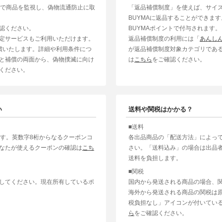
制で商品を監視し、偽物流通防止に取
「返品補償制度」を使えば、サイ
BUYMAに返品することができま
認ください。
BUYMAポイントで付与されます。
定サービスもご利用いただけます。
返品補償制度の利用には「
あんし
補償いたします。詳細や利用条件につ
が返品補償制度対象カテゴリであ
と補償の両面から、偽物撲滅に向け
は
こちら
をご確認ください。
ください。
い
送料や関税はかかる？
■送料
ます。英数字8桁からなるクーポンコ
各出品商品の「配送方法」によっ
なたが使えるクーポンの確認は
こち
さい。「送料込み」の場合は出品
送料を負担します。
■関税
してください。現在所有しているポ
国内から発送される商品の場合、
海外から発送される商品の関税は
税負担なし」アイコンが付いてい
ら
をご確認ください。