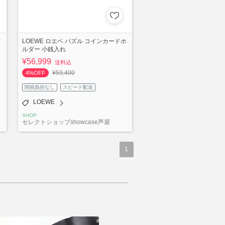
ド
LOEWE ロエベ パズル コインカードホ
ルダー 小銭入れ
¥56,999
送料込
¥59,400
4%OFF
関税負担なし
スピード配送
LOEWE
SHOP
セレクトショップshowcase芦屋
1