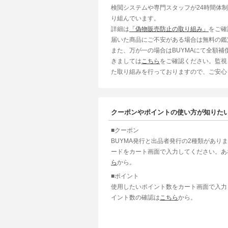
検閲システムや専門スタッフが24時間体
り組んでいます。
詳細は
「偽物販売防止の取り組み」
をご確
届いた商品にご不安がある場合は無料の鑑
また、万が一の場合はBUYMAにて全額
きましては
こちら
をご確認ください。監視
た取り組みを行っておりますので、ご安心
クーポンやポイントの使い方が知りた
■クーポン
BUYMA発行と出品者発行の2種類があり
ードをカート画面で入力してください。あ
ら
から。
■ポイント
使用したいポイント数をカート画面で入力
イント数の確認は
こちら
から。