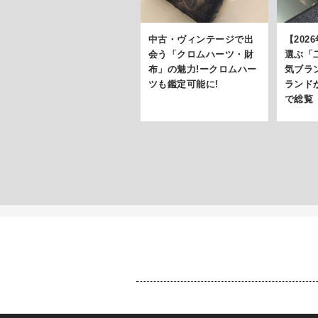
中古・ヴィンテージで出
【202
会う「クロムハーツ・財
選ぶ「
布」の魅力!ークロムハー
気ブラン
ツも鑑定可能に!
ランド
で総覧