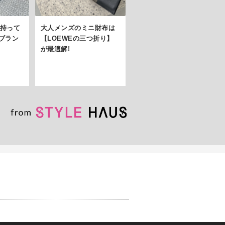
が持って
大人メンズのミニ財布は
ブラン
【LOEWEの三つ折り】
が最適解!