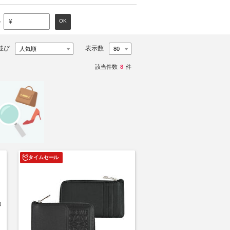
～
OK
¥
並び
表示数
該当件数
8
件
タイムセール