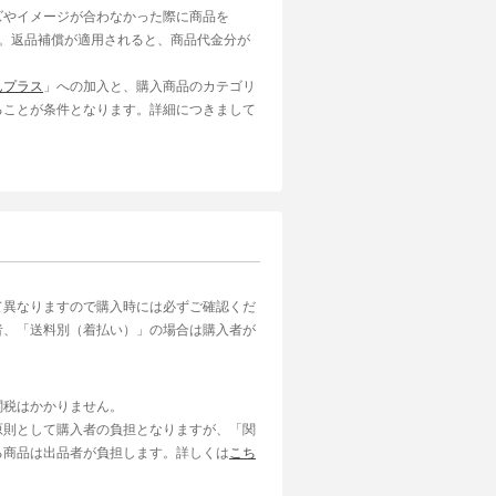
ズやイメージが合わなかった際に商品を
す。返品補償が適用されると、商品代金分が
んプラス
」への加入と、購入商品のカテゴリ
ることが条件となります。詳細につきまして
て異なりますので購入時には必ずご確認くだ
者、「送料別（着払い）」の場合は購入者が
関税はかかりません。
原則として購入者の負担となりますが、「関
る商品は出品者が負担します。詳しくは
こち