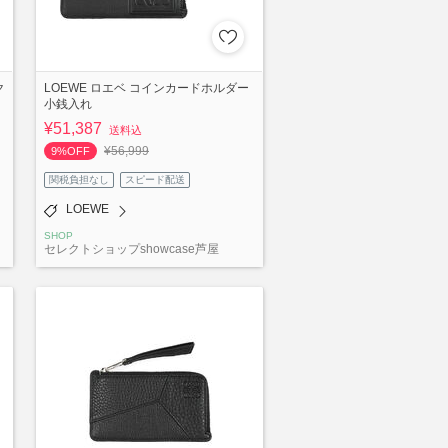
ク
LOEWE ロエベ コインカードホルダー
小銭入れ
¥51,387
送料込
¥56,999
9%OFF
関税負担なし
スピード配送
LOEWE
SHOP
セレクトショップshowcase芦屋