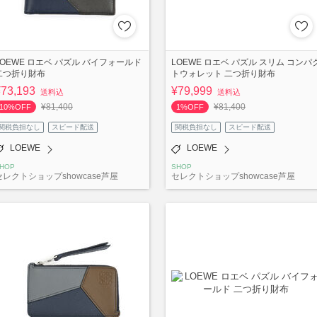
LOEWE ロエベ パズル バイフォールド
LOEWE ロエベ パズル スリム コンパ
二つ折り財布
トウォレット 二つ折り財布
¥73,193
¥79,999
送料込
送料込
¥81,400
¥81,400
10%OFF
1%OFF
関税負担なし
スピード配送
関税負担なし
スピード配送
LOEWE
LOEWE
HOP
SHOP
セレクトショップshowcase芦屋
セレクトショップshowcase芦屋