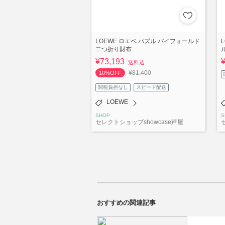
LOEWE ロエベ パズル バイフォールド
二つ折り財布
¥73,193
送料込
¥81,400
10%OFF
関税負担なし
スピード配送
LOEWE
SHOP
S
セレクトショップshowcase芦屋
おすすめの関連記事