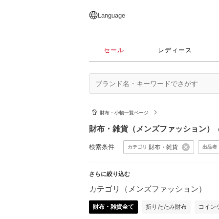
English
日本語
简体中文
繁體中文
Language
セール
レディース
財布・小物一覧ページ
財布・雑貨（メンズファッション）
検索条件
財布・雑貨
カテゴリ
出品者
さらに絞り込む
カテゴリ（メンズファッション）
財布・雑貨全て
折りたたみ財布
コイン