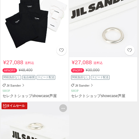
¥27,088
¥27,088
送料込
送料込
¥48,400
¥30,000
44%OFF
9%OFF
関税負担なし
返品補償
スピード配送
関税負担なし
スピード配送
Jil Sander
Jil Sander
SHOP
SHOP
セレクトショップshowcase芦屋
セレクトショップshowcase芦屋
タイムセール