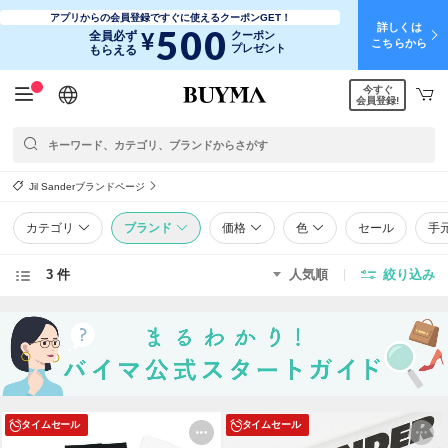
アプリからの会員登録ですぐに使えるクーポンGET！
詳しくは
500
¥
全員必ず
クーポン
こちらから
プレゼント
もらえる
今すぐ
日本語
English
简体中文
繁體中文
会員登録!
Jil Sanderブランドページ
カテゴリ
ブランド
価格
色
セール
手
3 件
人気順
絞り込み
タイムセール
タイムセール