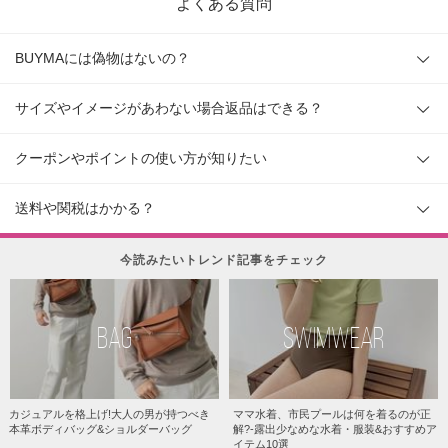
よくある質問
BUYMAには偽物はないの？
サイズやイメージがあわない場合返品はできる？
クーポンやポイントの使い方が知りたい
送料や関税はかかる？
今読みたいトレンド記事をチェック
BAG
SWIMWEAR
カジュアルを格上げ!大人の男が持つべき
ママ水着、市民プールは何を着るのが正
本革ボディバッグ&ショルダーバッグ
解?-露出少なめな水着・服装&おすすめア
イテム10選