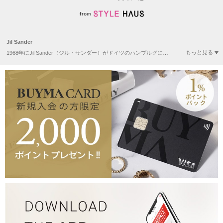
Jil Sander
もっと見る
1968年にJil Sander（ジル・サンダー）がドイツのハンブルグにブティックを開設したのがブランドの始まり。その後1985年より拠点をミラノに移し、PRADAグループや日本のオンワードホールディングスによる買収を経ながらも、大人の女性が好む着心地の良いミニマルなデザインでトップブランドとして走り続けています。2017年からは、スイス生まれのルーシー・メイヤーとルーク・メイヤーが夫妻でクリエイティブディレクターとして就任。これまでフィービー率いるセリーヌが担っていたような、「大人の女性」にささる上質で美しいシルエットのアパレルのポジションを獲得し、再び人気が急上昇しつつある注目のブランドです。