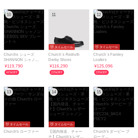
10
11
12
タイムセール
タイムセール
Churchs シューズ
Church`s Redruth
Church`s Farsley
SHANNON シャノン
Derby Shoes
Loafers
EEB001 9XV プレーン
¥119,790
¥116,290
¥125,096
トゥ
41%OFF
23%OFF
23%OFF
13
14
15
タイムセール
タイムセール
Church's ローファー
【国内発送、チャー
Church's ダービー ブ
チ】Church's レザー
ローグ