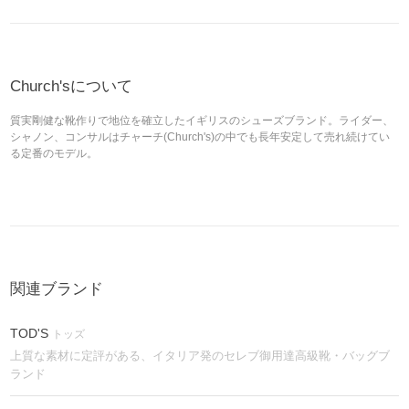
Church'sについて
質実剛健な靴作りで地位を確立したイギリスのシューズブランド。ライダー、
シャノン、コンサルはチャーチ(Church's)の中でも長年安定して売れ続けてい
る定番のモデル。
関連ブランド
TOD'S
トッズ
上質な素材に定評がある、イタリア発のセレブ御用達高級靴・バッグブ
ランド