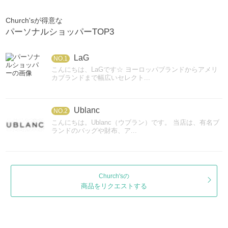
Church'sが得意な
パーソナルショッパーTOP3
LaG
NO.1
こんにちは、LaGです☆ ヨーロッパブランドからアメリ
カブランドまで幅広いセレクト...
Ublanc
NO.2
こんにちは。Ublanc（ウブラン）です。 当店は、有名ブ
ランドのバッグや財布、ア...
Church'sの
商品をリクエストする