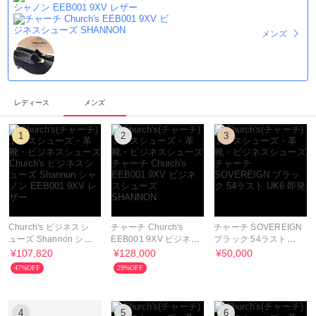
メンズ
レディース
メンズ
1
2
3
Church's ビジネスシ
チャーチ Church's
チャーチ SOVEREIGN
ューズ Shannon シャ
EEB001 9XV ビジネス
ブラック 54ラスト
ノン EEB001 9XV レ
シューズ SHANNON
UK6 即発
¥107,820
¥128,000
¥50,000
ザー
47%OFF
29%OFF
4
5
6