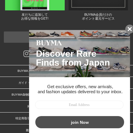
友だちに追加して
BUYMA会員だけの
お得な情報をGET!
ポイント還元サービス
ページトップへ
BUYMAスタートガイド
安心への取り組み
ガイド・お問い合わせ
かんたん購入ガイド
BUYMA偽物販売防止の取り組み
BUYMA CARD
利用規約
プライバシー
特定商取引法に関する表記
お客様情報の外部送信について
脆弱性報告
お知らせ(PCサイト)