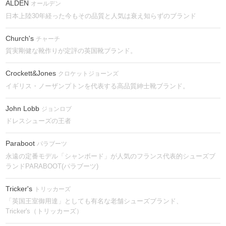
ALDEN
オールデン
日本上陸30年経った今もその品質と人気は衰え知らずのブランド
Church's
チャーチ
質実剛健な靴作りが定評の英国靴ブランド。
Crockett&Jones
クロケットジョーンズ
イギリス・ノーザンプトンを代表する高品質紳士靴ブランド。
John Lobb
ジョンロブ
ドレスシューズの王者
Paraboot
パラブーツ
永遠の定番モデル「シャンボード」が人気のフランス代表的シューズブ
ランドPARABOOT(パラブーツ)
Tricker's
トリッカーズ
「英国王室御用達」としても有名な老舗シューズブランド、
Tricker's（トリッカーズ）