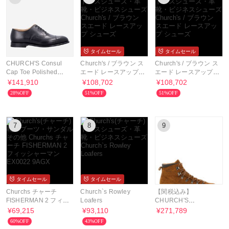
タイムセール
タイムセール
CHURCH'S Consul
Church's / ブラウン ス
Church's / ブラウン ス
Cap Toe Polished
エード レースアップ
エード レースアップ
Leather Oxford
シューズ
シューズ
¥141,910
¥108,702
¥108,702
28%OFF
51%OFF
51%OFF
7
8
9
タイムセール
タイムセール
Churchs チャーチ
Church`s Rowley
【関税込み】
FISHERMAN 2 フィッ
Loafers
CHURCH'S
シャーマン EX0022
POULTON' ANKLE
¥69,215
¥93,110
¥271,789
9AGX
BOOTS
60%OFF
43%OFF