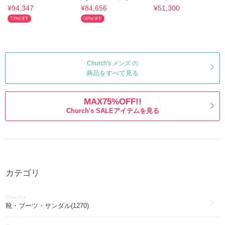
シューズ シャノン
EEC234_9AGX
¥94,347
¥84,656
¥51,300
F0CY2
73%OFF
56%OFF
Church's メンズ の
商品をすべて見る
MAX75%OFF!!
Church's SALEアイテムを見る
カテゴリ
Church's
靴・ブーツ・サンダル(1270)