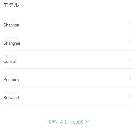
モデル
シャノン
Shannon
シャンハイ
Shanghai
コンサル
Consul
ペンブリー
Pembrey
バーウッド
Burwood
マクファーソン
McPherson
モデルをもっと見る
グラフトン
Grafton