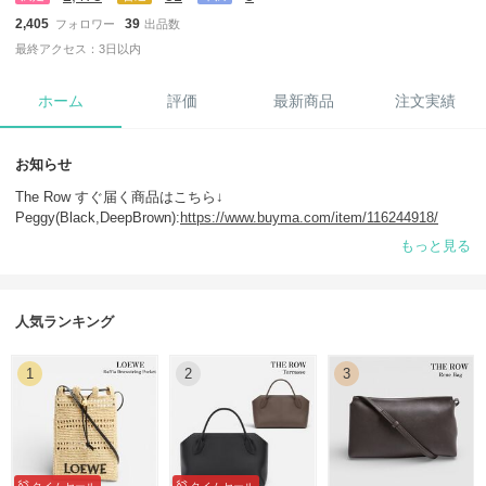
2,405
39
フォロワー
出品数
最終アクセス：3日以内
ホーム
評価
最新商品
注文実績
お知らせ
The Row すぐ届く商品はこちら↓
Peggy(Black,DeepBrown):
https://www.buyma.com/item/116244918/
90's Bag(Stone):
https://www.buyma.com/item/127079718/
もっと見る
Large N/S Park(Black):
https://www.buyma.com/item/124562570/
など
人気ランキング
1
2
3