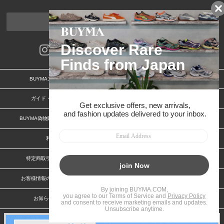
ページトップへ
BUYMAスタートガイド
安心への取り組み
ガイド・お問い合わせ
かんたん購入ガイド
BUYMA偽物販売防止の取り組み
BUYMA CARD
利用規約
プライバシー
特定商取引法に関する表記
特定商取引法に関する表記(出品者)
お客様情報の外部送信について
脆弱性報告
お知らせ(PCサイト)
会社案内