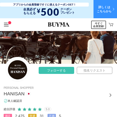
アプリからの会員登録ですぐに使えるクーポンGET！
詳しくは
500
¥
全員必ず
クーポン
こちらから
プレゼント
もらえる
今すぐ
会員登録!
フォローする
指名リクエスト
PERSONAL SHOPPER
HANISAN
本人確認済
総合評価
5.0
2,475
31
5
満足
普通
不満