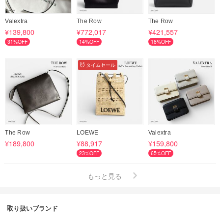
Valextra
The Row
The Row
¥139,800
¥772,017
¥421,557
31%OFF
14%OFF
18%OFF
タイムセール
The Row
LOEWE
Valextra
¥189,800
¥88,917
¥159,800
23%OFF
65%OFF
もっと見る
取り扱いブランド