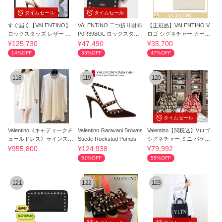
タイムセール
タイムセール
すぐ届く【VALENTINO】
VALENTINO 二つ折り財布
【正規品】VALENTINO V
ロックスタッズ レザー パ
P0R39BOL ロックスタッ
ロゴ シグネチャー カード
ンプス 85mm
ズ
ケース
¥125,730
¥47,490
¥35,700
14%OFF
33%OFF
47%OFF
118
119
120
タイムセール
Valentino《キャディークチ
Valentino Garavani Browns
Valentino【関税込】Vロゴ
ュールドレス》ラインスト
Suede Rockstud Pumps
シグネチャー ミニ バケッ
ーン 直営店
トバッグ
¥955,800
¥124,938
¥79,992
51%OFF
55%OFF
121
122
123