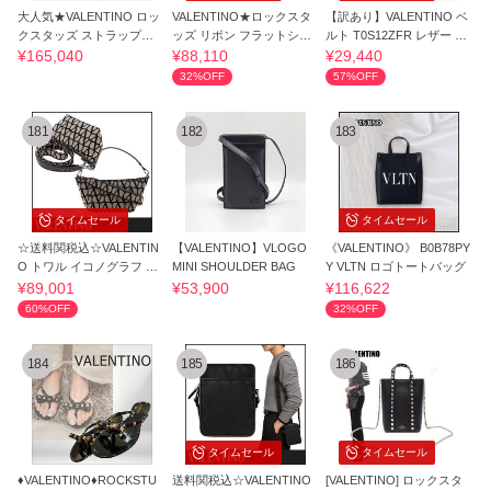
大人気★VALENTINO ロッ
VALENTINO★ロックスタ
【訳あり】VALENTINO ベ
クスタッズ ストラップウ
ッズ リボン フラットシュ
ルト T0S12ZFR レザー リ
ェッジサンダル
ーズ
バーシブル
¥165,040
¥88,110
¥29,440
32%OFF
57%OFF
181
182
183
タイムセール
タイムセール
☆送料関税込☆VALENTIN
【VALENTINO】VLOGO
《VALENTINO》 B0B78PY
O トワル イコノグラフ シ
MINI SHOULDER BAG
Y VLTN ロゴトートバッグ
ョルダーバッグ
¥89,001
¥53,900
¥116,622
60%OFF
32%OFF
184
185
186
タイムセール
タイムセール
♦VALENTINO♦ROCKSTU
送料関税込☆VALENTINO
[VALENTINO] ロックスタ