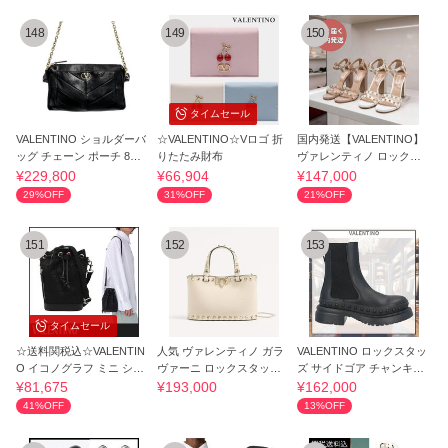
148
149
150
タイムセール
VALENTINO ショルダーバ
☆VALENTINO☆Vロゴ 折
国内発送【VALENTINO】
ッグ チェーン ポーチ 8W0
りたたみ財布
ヴァレンティノ ロックス
B0S99UYF
タッズ サンダル
¥229,800
¥66,904
¥147,000
29%OFF
31%OFF
21%OFF
151
152
153
タイムセール
☆送料関税込☆VALENTIN
人気 ヴァレンティノ ガラ
VALENTINO ロックスタッ
O イコノグラフ ミニ ショ
ヴァーニ ロックスタッズ
ズ サイドゴア チャンキー
ルダーバッグ☆
ミニ トート
レザーブーツ
¥81,675
¥193,000
¥162,000
41%OFF
13%OFF