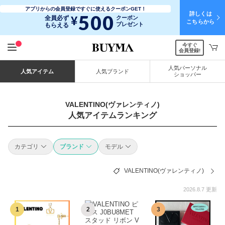
アプリからの会員登録ですぐに使えるクーポンGET！
詳しくは
500
¥
全員必ず
クーポン
こちらから
プレゼント
もらえる
今すぐ
会員登録!
人気パーソナル
人気アイテム
人気ブランド
ショッパー
VALENTINO(ヴァレンティノ)
人気アイテムランキング
カテゴリ
ブランド
モデル
VALENTINO(ヴァレンティノ)
2026.8.7 更新
1
2
3