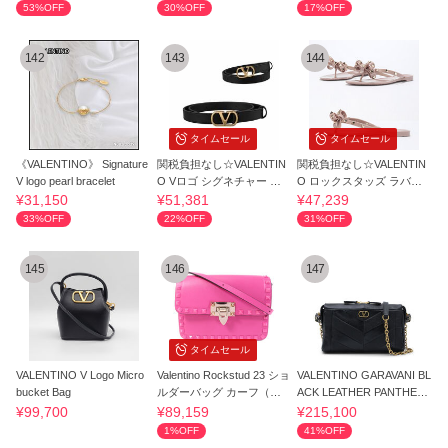
53%OFF
30%OFF
17%OFF
142
143
144
タイムセール
タイムセール
《VALENTINO》 Signature
関税負担なし☆VALENTIN
関税負担なし☆VALENTIN
V logo pearl bracelet
O Vロゴ シグネチャー ベ
O ロックスタッズ ラバー
ルト 20MM
トングサンダル
¥31,150
¥51,381
¥47,239
33%OFF
22%OFF
31%OFF
145
146
147
タイムセール
VALENTINO V Logo Micro
Valentino Rockstud 23 ショ
VALENTINO GARAVANI BL
bucket Bag
ルダーバッグ カーフ（牛
ACK LEATHER PANTHEA
革）
SMALL SHOULDER BAG
¥99,700
¥89,159
¥215,100
1%OFF
41%OFF