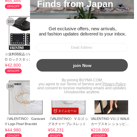
¥65,488
¥90,132
¥110,682
48%OFF
49%OFF
42%OFF
193
194
195
タイムセール
タイムセール
☆送料関税込☆VALENTIN
《VALENTINO》 P0U05M
★VALENTINO ROCKSTU
O ロックスタッズ レザー
WL 0NI ロゴクロスバック
D SMALL CROSSBODY B
ミニウォレット
AG バッグ
¥42,800
¥51,876
¥110,107
30%OFF
53%OFF
49%OFF
196
197
198
タイムセール
《VALENTINO》 Garavani
《VALENTINO》 V ロゴ シ
VALENTINO Vロゴ WALK
V Logo Pearl Bracelet
グネチャー ブレスレット
カーフスキン ショッピン
グバッグ
¥44,980
¥56,231
¥218,000
20%OFF
8%OFF
24%OFF