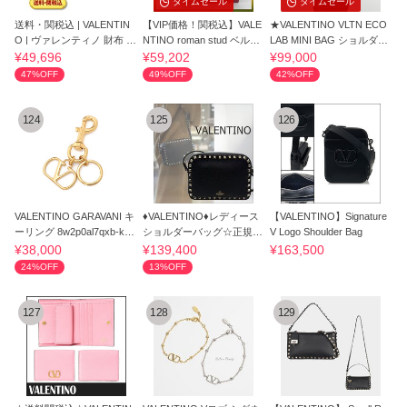
タイムセール
タイムセール
送料・関税込 | VALENTIN
【VIP価格！関税込】VALE
★VALENTINO VLTN ECO
O | ヴァレンティノ 財布 5
NTINO roman stud ベルベ
LAB MINI BAG ショルダー
W2P0645 VSH
ットサンダル
バッグ
¥49,696
¥59,202
¥99,000
47%OFF
49%OFF
42%OFF
124
125
126
VALENTINO GARAVANI キ
♦VALENTINO♦レディース
【VALENTINO】Signature
ーリング 8w2p0al7qxb-km
ショルダーバッグ☆正規品
V Logo Shoulder Bag
5
☆
¥38,000
¥139,400
¥163,500
24%OFF
13%OFF
127
128
129