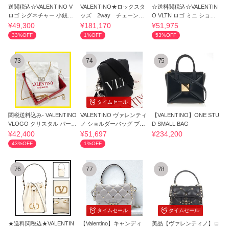
送関税込☆VALENTINO V
VALENTINO★ロックスタ
☆送料関税込☆VALENTIN
ロゴ シグネチャー 小銭入
ッズ 2way チェーンシ
O VLTN ロゴ ミニ ショル
れ 二つ折り財布
ョルダー Sランク
ダーバッグ☆
¥49,300
¥181,170
¥51,975
33%OFF
1%OFF
53%OFF
73
74
75
タイムセール
関税送料込み- VALENTINO
VALENTINO ヴァレンティ
【VALENTINO】ONE STU
VLOGO クリスタル パール
ノ ショルダーバッグ ブラ
D SMALL BAG
ネックレス
ック
¥42,400
¥51,697
¥234,200
43%OFF
1%OFF
76
77
78
タイムセール
タイムセール
★送料関税込★VALENTIN
【Valentino】キャンディ
美品【ヴァレンティノ】ロ