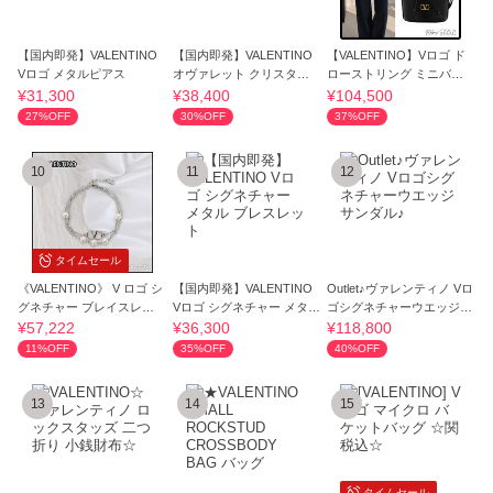
【国内即発】VALENTINO
【国内即発】VALENTINO
【VALENTINO】Vロゴ ド
Vロゴ メタルピアス
オヴァレット クリスタル
ローストリング ミニバケ
リング
ットバッグ 新作
¥31,300
¥38,400
¥104,500
27%OFF
30%OFF
37%OFF
10
11
12
タイムセール
《VALENTINO》 V ロゴ シ
【国内即発】VALENTINO
Outlet♪ヴァレンティノ Vロ
グネチャー ブレイスレッ
Vロゴ シグネチャー メタル
ゴシグネチャーウエッジサ
ト
ブレスレット
ンダル♪
¥57,222
¥36,300
¥118,800
11%OFF
35%OFF
40%OFF
13
14
15
タイムセール