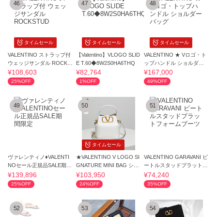
46
47
48
タイムセール
タイムセール
タイムセール
VALENTINO ストラップ付
【Valentino】VLOGO SLID
VALENTINO ★ Vロゴ・ト
ウェッジサンダル ROCKS
E T.60◆8W2S0HA6THQ
ップハンドル ショルダー
TUD
バッグ
¥108,603
¥82,764
¥167,000
25%OFF
1%OFF
49%OFF
49
50
51
タイムセール
ヴァレンティノ♦VALENTI
★VALENTINO V LOGO SI
VALENTINO GARAVANI ビ
NOセール正規品SALE期間
GNATURE MINI BAG ショ
ートルスタッドプラットフ
限定
ルダーバッグ
ォームブーツ
¥139,896
¥103,950
¥74,240
25%OFF
24%OFF
35%OFF
52
53
54