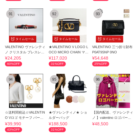
91
92
93
タイムセール
タイムセール
タイムセール
VALENTINO ヴァレンティ
★VALENTINO V LOGO L
VALENTINO 三つ折り財布
ノ クリスタル ブレスレッ
OCO MICRO CHAIN マイ
P0AT9SNP 0NO
ト
クロ チェーン バッグ
¥24,205
¥117,020
¥54,648
60%OFF
31%OFF
25%OFF
94
95
96
☆送料関税込☆VALENTIN
★ヴァレンティノ★ ショ
【国内配送、ヴァレンティ
O Vロゴ モチーフ パール
ルダーバッグ
ノ 】valentino ロゴパーカ
ピアス☆超人気
ー ピンク
¥39,990
¥188,500
¥48,500
43%OFF
31%OFF