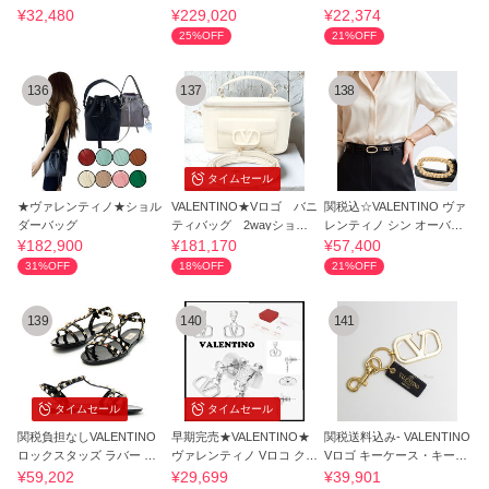
ク レザー
スレット
¥32,480
¥229,020
¥22,374
25%OFF
21%OFF
136
137
138
タイムセール
★ヴァレンティノ★ショル
VALENTINO★Vロゴ バニ
関税込☆VALENTINO ヴァ
ダーバッグ
ティバッグ 2wayショル
レンティノ シン オーバル
ダーバッグ
バックルベルト
¥182,900
¥181,170
¥57,400
31%OFF
18%OFF
21%OFF
139
140
141
タイムセール
タイムセール
関税負担なしVALENTINO
早期完売★VALENTINO★
関税送料込み- VALENTINO
ロックスタッズ ラバー フ
ヴァレンティノ Vロコ クリ
Vロゴ キーケース・キーリ
ラットサンダル
スタル ピアス
ング
¥59,202
¥29,699
¥39,901