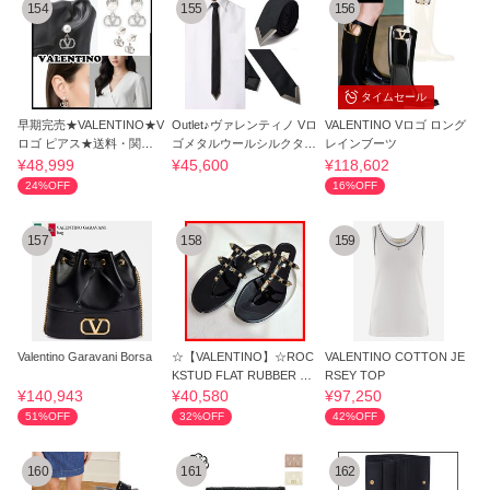
154
155
156
タイムセール
早期完売★VALENTINO★V
Outlet♪ヴァレンティノ Vロ
VALENTINO Vロゴ ロング
ロゴ ピアス★送料・関税
ゴメタルウールシルクタイ
レインブーツ
込★大人気★
♪Black
¥48,999
¥45,600
¥118,602
24%OFF
16%OFF
157
158
159
Valentino Garavani Borsa
☆【VALENTINO】☆ROC
VALENTINO COTTON JE
KSTUD FLAT RUBBER SA
RSEY TOP
NDAL ブラック☆
¥140,943
¥40,580
¥97,250
51%OFF
32%OFF
42%OFF
160
161
162