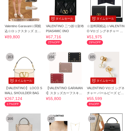
タイムセール
タイムセール
Valentino Garavani☆関税
VALENTINO 二つ折り財布
☆送料関税込☆VALENTIN
込☆ロックスタッズ エス
P0AS4MIC 0NO
O Vロゴ シグネチャー 小
パドリーユ
銭入れ 半財布☆
¥89,800
¥67,716
¥51,975
25%OFF
29%OFF
163
164
165
タイムセール
タイムセール
【VALENTINO】 LOCO S
【VALENTINO GARAVAN
VALENTINO Vロゴ シグネ
MALL SHOULDER BAG
I】スタッズカーフスキン
チャー パールビーズ ピア
スモールウォレット
ス
¥267,124
¥55,800
¥55,599
17%OFF
6%OFF
166
167
168