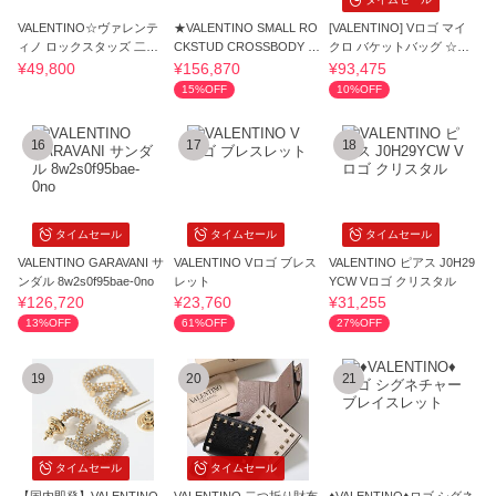
VALENTINO☆ヴァレンテ
★VALENTINO SMALL RO
[VALENTINO] Vロゴ マイ
ィノ ロックスタッズ 二つ
CKSTUD CROSSBODY B
クロ バケットバッグ ☆関
折り 小銭財布☆
AG バッグ
税込☆
¥49,800
¥156,870
¥93,475
15%OFF
10%OFF
16
17
18
タイムセール
タイムセール
タイムセール
VALENTINO GARAVANI サ
VALENTINO Vロゴ ブレス
VALENTINO ピアス J0H29
ンダル 8w2s0f95bae-0no
レット
YCW Vロゴ クリスタル
¥126,720
¥23,760
¥31,255
13%OFF
61%OFF
27%OFF
19
20
21
タイムセール
タイムセール