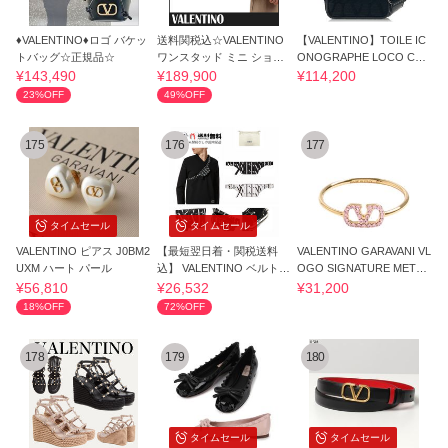
♦VALENTINO♦ロゴ バケッ
送料関税込☆VALENTINO
【VALENTINO】TOILE IC
トバッグ☆正規品☆
ワンスタッド ミニ ショル
ONOGRAPHE LOCO CR
ダーバッグ☆
OSSBODY BAG
¥143,490
¥189,900
¥114,200
23%OFF
49%OFF
175
176
177
タイムセール
タイムセール
VALENTINO ピアス J0BM2
【最短翌日着・関税送料
VALENTINO GARAVANI VL
UXM ハート パール
込】 VALENTINO ベルトバ
OGO SIGNATURE METAL
ッグ VLTN ロゴ
AND SWAROVSKI CRYST
¥56,810
¥26,532
¥31,200
18%OFF
72%OFF
178
179
180
タイムセール
タイムセール