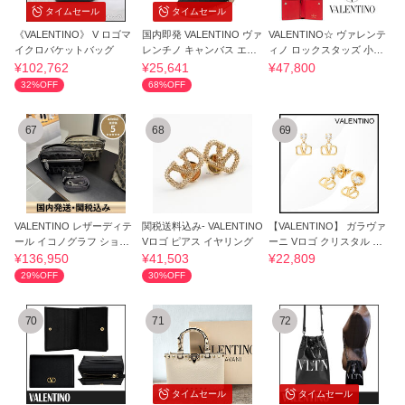
タイムセール
タイムセール
《VALENTINO》 V ロゴマ
国内即発 VALENTINO ヴァ
VALENTINO☆ ヴァレンテ
イクロバケットバッグ
レンチノ キャンバス エス
ィノ ロックスタッズ 小銭
パドリーユ黒
付 財布 ☆ 1点
¥102,762
¥25,641
¥47,800
32%OFF
68%OFF
67
68
69
VALENTINO レザーディテ
関税送料込み- VALENTINO
【VALENTINO】 ガラヴァ
ール イコノグラフ ショル
Vロゴ ピアス イヤリング
ーニ Vロゴ クリスタル ド
ダーバッグ
ロップ ピアス
¥136,950
¥41,503
¥22,809
29%OFF
30%OFF
70
71
72
タイムセール
タイムセール