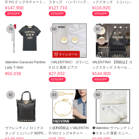
O Vロゴ シグネチャーミニ
スタッズ ハンドバッグ
ックスタッズ ミニハンド
バケットバッグ
2way
バッグ 2way
¥147,900
¥127,710
¥116,820
20%OFF
22%OFF
25%OFF
79
80
81
タイムセール
Valentino Garavani Panther
《VALENTINO》 ガラバニ
VALENTINO 【関税込】ロ
Lady T-Shirt
V ロゴ 真珠 ピアス
ックスタッズ スモール ホ
ーボーバッグ
¥56,038
¥27,832
¥144,800
42%OFF
49%OFF
82
83
84
ヴァレンティノ ロックス
☆送料関税込☆VALENTIN
◆Valentino ヴァレンティノ
タッズ ミニバッグ W2P0W
O Vロゴ シグネチャー ブ
◆スタッズ 厚底 スニーカ
31 ブラック
レスレット☆
ー 白