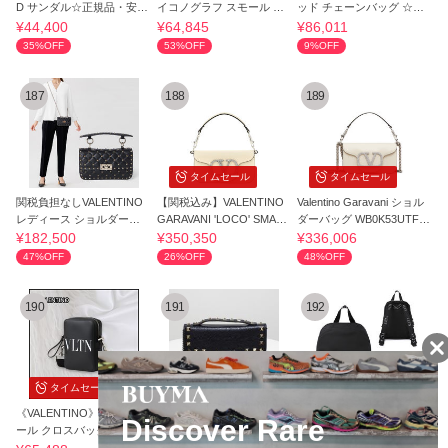
D サンダル☆正規品・安全
イコノグラフ スモール シ
ッド チェーンバッグ ☆関
発送☆
ョルダーバッグ
税込☆
¥44,400
¥64,845
¥86,011
35%OFF
53%OFF
9%OFF
187
188
189
タイムセール
タイムセール
関税負担なしVALENTINO
【関税込み】VALENTINO
Valentino Garavani ショル
レディース ショルダーバ
GARAVANI 'LOCO' SMALL
ダーバッグ WB0K53UTF7
ッグ ポシェット
SHOULDER BAG
NX
¥182,500
¥350,350
¥336,006
47%OFF
26%OFF
48%OFF
190
191
192
タイムセール
タイムセール
タイムセール
《VALENTINO》 ロゴ スモ
★VALENTINO ROCKSTU
VALENTINO ヴァレンティ
ール クロスバック
D CHAIN BAG チェーン シ
ノ VLTN ナイロン バック
ョルダーバッグ
パック