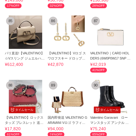
¥149,000
¥38,700
¥138,980
17%OFF
32%OFF
26%OFF
85
86
87
パリ直送!【VALENTINO】
【VALENTINO】Vロゴ ス
VALENTINO｜CARD HOL
☆Vスリング ジュエルハン
ワロフスキー ドロップピ
DERS (6W0P0W17 SNP I1
ドバッグ☆
アス
6/6W2P0W17 SNP I
¥612,400
¥42,870
¥42,019
41%OFF
88
89
90
タイムセール
タイムセール
【VALENTINO】ロックス
国内即発送 VALENTINO G
Valentino Garavani ロー
タッズ ブレスレット 送料/
ARAVANI Vロゴ ラフィア
マンスタッズ アンクル ブ
関税込
トートバッグ
ーツ
¥17,820
¥94,000
¥75,240
61%OFF
74%OFF
65%OFF