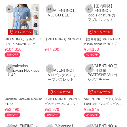
40
41
42
タイムセール
タイムセール
VALENTINO ショルダーバ
【VALENTINO】VLOGO B
【国内即発】VALENTINO
ッグ P0Z44VNL Vロゴ レ
ELT
v-logo signature カフブレ
ザー
スレット
¥104,310
¥47,200
¥54,153
48%OFF
42%OFF
43
44
45
タイムセール
タイムセール
Valentino Garavani Necklac
《VALENTINO》 Vロゴシ
VALENTINO 三つ折り財布
e L.42
グネチャーブレスレット
P0AT9SNP Vロゴ シグネチ
ャー
¥53,490
¥51,579
¥55,945
48%OFF
39%OFF
24%OFF