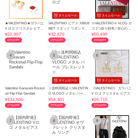
タイムセール
タイムセール
★VALENTINO★ガラバニ
VALENTINO ピアス J0BU8
※VALENTINO※ VLOG ロ
V ロゴ クリスタル ピアス
MET スタッド リボン Vロ
ゴ 2つ折り財布 / 安心の国
★送料・関税込
ゴ
内発送♪
¥22,907
¥32,870
¥50,490
40%OFF
16%OFF
30%OFF
4
5
6
タイムセール
タイムセール
Valentino Garavani Rockst
☆送料関税込☆VALENTIN
《VALENTINO》 ガラバニ
ud Flip-Flop Sandals
O VLOGO メタル パール
V ロゴ クリスタル ピアス
ブレスレット☆
¥134,500
¥54,301
¥26,710
27%OFF
35%OFF
37%OFF
7
8
9