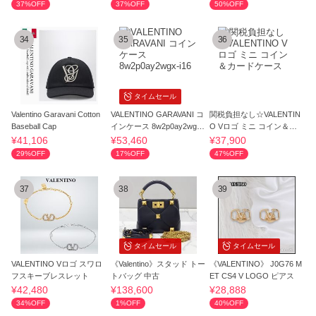
37%OFF
37%OFF
50%OFF
34
35
36
タイムセール
Valentino Garavani Cotton
VALENTINO GARAVANI コ
関税負担なし☆VALENTIN
Baseball Cap
インケース 8w2p0ay2wgx-i
O Vロゴ ミニ コイン＆カ
16
ードケース
¥41,106
¥53,460
¥37,900
29%OFF
17%OFF
47%OFF
37
38
39
タイムセール
タイムセール
VALENTINO Vロゴ スワロ
《Valentino》スタッド トー
《VALENTINO》 J0G76 M
フスキーブレスレット
トバッグ 中古
ET CS4 V LOGO ピアス
¥42,480
¥138,600
¥28,888
34%OFF
1%OFF
40%OFF