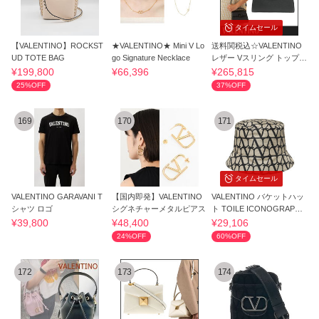
タイムセール
【VALENTINO】ROCKST
★VALENTINO★ Mini V Lo
送料関税込☆VALENTINO
UD TOTE BAG
go Signature Necklace
レザー Vスリング トップハ
ンドルバッグ
¥199,800
¥66,396
¥265,815
25%OFF
37%OFF
169
170
171
タイムセール
VALENTINO GARAVANI T
【国内即発】VALENTINO
VALENTINO バケットハッ
シャツ ロゴ
シグネチャーメタルピアス
ト TOILE ICONOGRAPHE
HGA11FHGE21
¥39,800
¥48,400
¥29,106
24%OFF
60%OFF
172
173
174