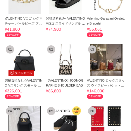
VALENTINO Vロゴ シグネ
関税送料込み- VALENTINO
Valentino Garavani Ovalett
チャー パールビーズ ブレ
Vロゴ スライドサンダル ミ
e Bracelet
スレット
ュール
¥41,800
¥74,900
¥55,061
38%OFF
35%OFF
61
62
63
タイムセール
関税負担なし☆VALENTIN
【VALENTINO】ICONOG
VALENTINO ロックスタッ
O Vスリング スモール ハ
RAPHE SHOULDER BAG
ズ ウィスピー バケットバ
ンドバッグ
ッグ カーフ
¥326,601
¥86,800
¥146,000
25%OFF
51%OFF
64
65
66