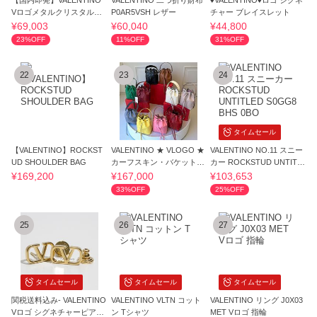
【国内即発】VALENTINO
VALENTINO 二つ折り財布
♦VALENTINO♦ロゴ シグネ
Vロゴメタルクリスタルピ
P0AR5VSH レザー
チャー ブレイスレット
アス
¥69,003
¥60,040
¥44,800
23%OFF
11%OFF
31%OFF
22
23
24
タイムセール
【VALENTINO】ROCKST
VALENTINO ★ VLOGO ★
VALENTINO NO.11 スニー
UD SHOULDER BAG
カーフスキン・バケットバ
カー ROCKSTUD UNTITL
ッグ
ED S0GG8 BHS 0BO
¥169,200
¥167,000
¥103,653
33%OFF
25%OFF
25
26
27
タイムセール
タイムセール
タイムセール
関税送料込み- VALENTINO
VALENTINO VLTN コット
VALENTINO リング J0X03
Vロゴ シグネチャーピアス
ン Tシャツ
MET Vロゴ 指輪