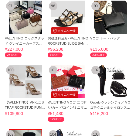
97
98
99
タイムセール
VALENTINO ロックスタッ
関税送料込み- VALENTINO
Vロゴ トートバッグ
ド グレイニーカーフスキ
ROCKSTUD SLIDE SAND
ン ハンドバッグ
AL サンダル
¥227,000
¥96,208
¥135,000
25%OFF
1%OFF
23%OFF
100
101
102
タイムセール
【VALENTINO】ANKLE S
VALENTINO Vロゴ 二つ折
Outlet♪ヴァレンティノ Vロ
TRAP ROCKSTUD PUMP
り/カード/コイン/ミニマル/
ゴテクニカルナイロンスモ
S
薄い 財布
ールBag♪
¥109,800
¥51,480
¥116,200
39%OFF
103
104
105