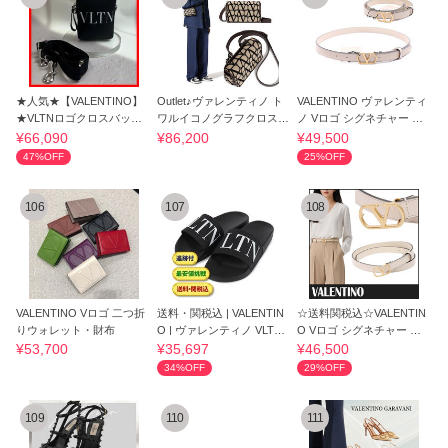
★人気★【VALENTINO】
Outlet♪ヴァレンティノ ト
VALENTINO ヴァレンティ
★VLTNロゴクロスバック
ワルイコノグラフクロスボ
ノ Vロゴ シグネチャー ベ
スモールバッ.グ★
ディBag♪
ルト 20MM
¥66,090
¥86,200
¥49,500
47%OFF
25%OFF
106
107
108
VALENTINO Vロゴ 二つ折
送料・関税込 | VALENTIN
☆送料関税込☆VALENTIN
りウォレット・財布
O | ヴァレンティノ VLTN
O Vロゴ シグネチャー ベ
ブラック スリ
ルト☆超人気☆
¥53,700
¥35,697
¥46,500
34%OFF
29%OFF
109
110
111