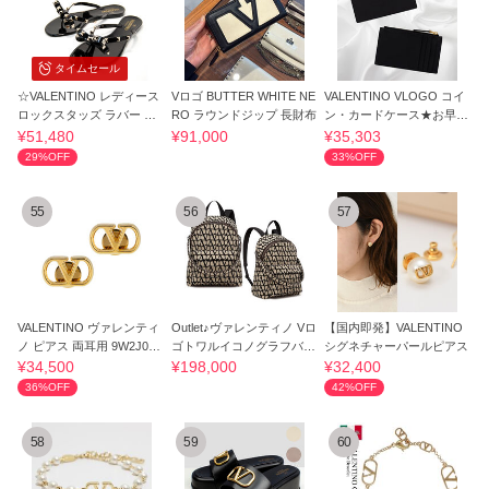
タイムセール
☆VALENTINO レディース
Vロゴ BUTTER WHITE NE
VALENTINO VLOGO コイ
ロックスタッズ ラバー ト
RO ラウンドジップ 長財布
ン・カードケース★お早め
ングサンダル
に！
¥51,480
¥91,000
¥35,303
29%OFF
33%OFF
55
56
57
VALENTINO ヴァレンティ
Outlet♪ヴァレンティノ Vロ
【国内即発】VALENTINO
ノ ピアス 両耳用 9W2J0BV
ゴトワルイコノグラフバッ
シグネチャーパールピアス
9MET-L01
クパック♪
¥34,500
¥198,000
¥32,400
36%OFF
42%OFF
58
59
60