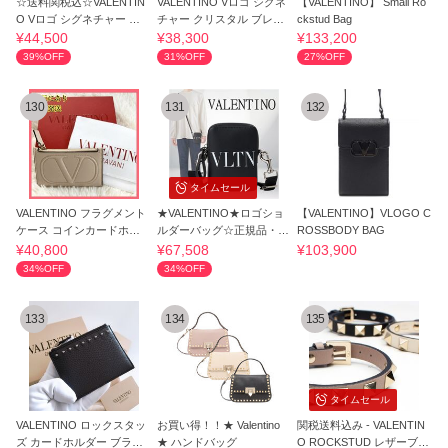
☆送料関税込☆VALENTIN
VALENTINO Vロゴ シグネ
【VALENTINO】 Small Ro
O Vロゴ シグネチャー 小
チャー クリスタル ブレス
ckstud Bag
銭入れ 財布☆
レット
¥44,500
¥38,300
¥133,200
39%OFF
31%OFF
27%OFF
130
131
132
タイムセール
VALENTINO フラグメント
★VALENTINO★ロゴショ
【VALENTINO】VLOGO C
ケース コインカードホル
ルダーバッグ☆正規品・安
ROSSBODY BAG
ダー 小銭入れ
全発送☆
¥40,800
¥67,508
¥103,900
34%OFF
34%OFF
133
134
135
タイムセール
VALENTINO ロックスタッ
お買い得！！★ Valentino
関税送料込み - VALENTIN
ズ カードホルダー ブラッ
★ ハンドバッグ
O ROCKSTUD レザーブレ