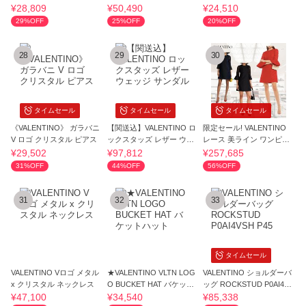
イヤリング
¥28,809
¥50,490
¥24,510
29%OFF
25%OFF
20%OFF
28
29
30
タイムセール
タイムセール
タイムセール
《VALENTINO》 ガラバニ
【関送込】VALENTINO ロ
限定セール! VALENTINO
V ロゴ クリスタル ピアス
ックスタッズ レザー ウェ
レース 美ライン ワンピー
ッジ サンダル
ス
¥29,502
¥97,812
¥257,685
31%OFF
44%OFF
56%OFF
31
32
33
タイムセール
VALENTINO Vロゴ メタル
★VALENTINO VLTN LOG
VALENTINO ショルダーバ
x クリスタル ネックレス
O BUCKET HAT バケット
ッグ ROCKSTUD P0AI4VS
ハット
H P45
¥47,100
¥34,540
¥85,338