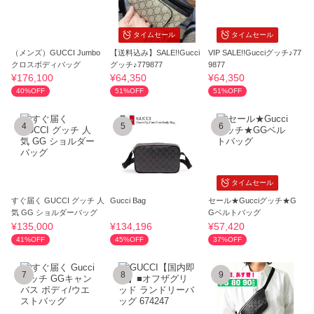
タイムセール
タイムセール
（メンズ）GUCCI Jumbo
【送料込み】SALE!!Gucci
VIP SALE!!Gucciグッチ♪77
クロスボディバッグ
グッチ♪779877
9877
¥176,100
¥64,350
¥64,350
40%OFF
51%OFF
51%OFF
4
5
6
タイムセール
すぐ届く GUCCI グッチ 人
Gucci Bag
セール★Gucciグッチ★G
気 GG ショルダーバッグ
Gベルトバッグ
¥135,000
¥134,196
¥57,420
41%OFF
45%OFF
37%OFF
7
8
9