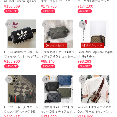
all Black Lunetta Gg Fabric
エフェクト レザーミニバ
ァークロスボディバッグ
Bag
ッグ☆794062
¥130,669
¥179,700
¥174,100
27%OFF
29%OFF
44%OFF
67
68
69
タイムセール
タイムセール
GUCCI adidas コラボ トレ
【完売必至】グッチ■オフ
Gucci Mini Bag Neo Origina
フォイル ベルトバッグ 722
ィディア GG ショルダーバ
l In Gg Fabric
141
ッグ
¥165,900
¥85,140
¥98,263
44%OFF
15%OFF
27%OFF
70
71
72
GUCCI ルネッタ スモール
【国内発送★GUCCI】ジ
★Gucci★オフィディア G
クロスボディバッグ 86340
ャンボGG ミディアムメッ
Gスプリーム キャンバスミ
6AAGF
センジャーバッグ
ニバッグ
¥240,465
¥378,900
¥138,000