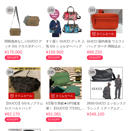
181
182
183
タイムセール
関税負担なし☆GUCCI グ
すぐ届く GUCCI グッチ 人
GUCCI 国内発送 ウエスト
ッチ GG クロスボディバッ
気 GG ショルダーバッグ
バッグ ポーチ 関税込み G
グ
Gロゴ
¥175,000
¥159,900
¥88,220
38%OFF
55%OFF
53%OFF
184
185
186
タイムセール
タイムセール
【GUCCI】GGモノグラム
6万取引突破★UPS速達
26SS GUCCI エッセンスク
ロゴ ベルトバッグ
便！【GUCCI】771321_シ
ラシック ミディアムクロ
ョルダーバッグ
スボディバッグ
¥82,170
¥81,081
¥348,100
45%OFF
61%OFF