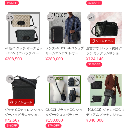
4%OFF
43%OFF
175
176
177
タイムセール
26 新作 グッチ ホースビッ
メンズ+GUCCI+GGシュプ
直営アウトレット買付 グ
ト1955 ミニバッグ ベージ
リームエンボス レザーシ
ッチ モノグラム柄ショル
ュ ブラック
ョルダーバッグ
ダーバッグ
¥208,500
¥289,000
¥124,146
31%OFF
178
179
180
タイムセール
グッチ GGナイロン ショル
GUCCI ブラックGG ショ
【GUCCI】ジャンボGG ミ
ダーバッグ サコッシュ 斜
ルダー/クロスボディーバ
ディアム メッセンジャー
め掛け
ッグ【国内即発】
バッグ
¥72,567
¥150,800
¥348,000
1%OFF
37%OFF