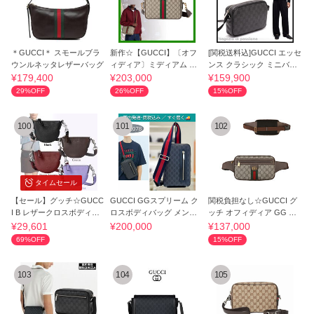
＊GUCCI＊ スモールブラ
新作☆【GUCCI】〔オフ
[関税送料込]GUCCI エッセ
ウンルネッタレザーバッグ
ィディア〕ミディアム ク
ンス クラシック ミニバッ
ロスボディバッグ
グ 876494 黒
¥179,400
¥203,000
¥159,900
29%OFF
26%OFF
15%OFF
100
101
102
タイムセール
【セール】グッチ☆GUCC
GUCCI GGスプリーム ク
関税負担なし☆GUCCI グ
I B レザークロスボディバ
ロスボディバッグ メンズ 7
ッチ オフィディア GG ベ
ッグ ☆821831
92078
ルトバッグ
¥29,601
¥200,000
¥137,000
69%OFF
15%OFF
103
104
105