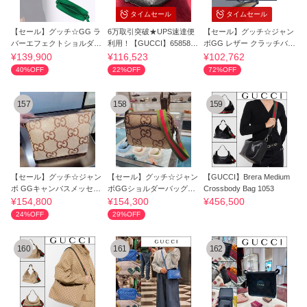
タイムセール
タイムセール
【セール】グッチ☆GG ラ
6万取引突破★UPS速達便
【セール】グッチ☆ジャン
バーエフェクトショルダー
利用！【GUCCI】658582_
ボGG レザー クラッチバッ
バッグ 771321
ベルトバッグ
グ☆696009
¥139,900
¥116,523
¥102,762
40%OFF
22%OFF
72%OFF
157
158
159
【セール】グッチ☆ジャン
【セール】グッチ☆ジャン
【GUCCI】Brera Medium
ボ GGキャンバスメッセン
ボGGショルダーバッグ☆6
Crossbody Bag 1053
ジャー*699130
75891 UKMDG
¥154,800
¥154,300
¥456,500
24%OFF
29%OFF
160
161
162