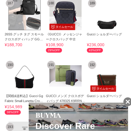
187
188
189
タイムセール
26SS グッチ タグ スモール
《GUCCI》メッセンジャ
Gucci ショルダーバッグ
クロスボディバッグ GGキ
ークロスバッグ 中古
ャンバス 黒
¥188,700
¥108,900
¥236,000
29%OFF
43%OFF
190
191
192
タイムセール
【関税&送料込】Gucci Gg
GUCCI メンズ クロスボデ
Gucci ショルダーバッグ
Fabric Small Lunetta Cross
ィバッグ 478325 K9RRN 1
body Bag
095
¥154,989
¥250,300
¥451,341
38%OFF
4%OFF
51%OFF
193
194
195