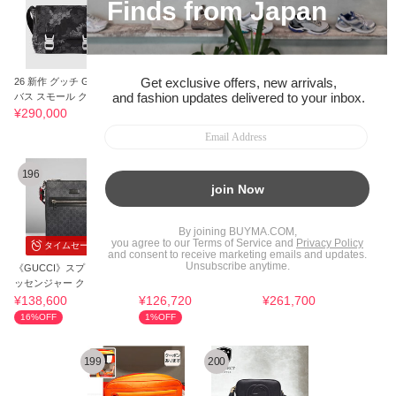
タイムセール
タイムセール
26 新作 グッチ GGキャン
25新作 グッチ GGエンブ
☆送料関税込☆GUCCI GG
バス スモール クロスボデ
レム ミディアム クロスボ
キャンバス ミニ ショルダ
ィバッグ 迷彩
ディバッグ
ーバッグ☆
¥290,000
¥342,441
¥118,701
2%OFF
32%OFF
196
197
198
タイムセール
タイムセール
《GUCCI》スプリーム メ
美品【グッチ】GGオフィ
【関税込/国内発】グッチ■
ッセンジャー クロスバッ
ディア メッセンジャーバ
ショルダーバッグ GGエン
グ 中古
ッグ
ブレム
¥138,600
¥126,720
¥261,700
16%OFF
1%OFF
199
200