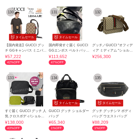
130
131
132
タイムセール
タイムセール
【国内発送】GUCCI グッ
国内即発すぐ届く GUCCI
グッチ／GUCCI "オフィデ
チ GGキャンバス ミニバッ
GGエンボス ベルトバッグ
ィア ミディアム "ショルダ
グ 834270
ボディバッグ
ーバッグ
¥57,222
¥113,652
¥256,300
42%OFF
47%OFF
133
134
135
タイムセール
タイムセール
すぐ届く GUCCI グッチ 人
GUCCI グッチ ショルダー
グッチ グッチシマ ボディ
気 クロスボディ/ショルダ
バッグ
バッグ ウエストバッグ
ーバッグ
¥138,000
¥65,340
¥88,209
43%OFF
1%OFF
1%OFF