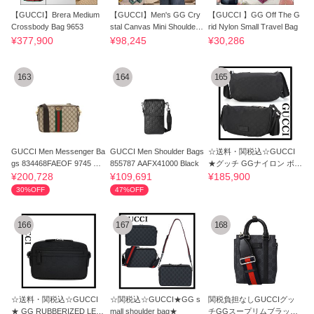
【GUCCI】Brera Medium
【GUCCI】Men's GG Cry
【GUCCI 】GG Off The G
Crossbody Bag 9653
stal Canvas Mini Shoulder
rid Nylon Small Travel Bag
Crossbody Bag
¥377,900
¥98,245
¥30,286
163
164
165
GUCCI Men Messenger Ba
GUCCI Men Shoulder Bags
☆送料・関税込☆GUCCI
gs 834468FAEOF 9745 EB
855787 AAFX41000 Black
★グッチ GGナイロン ボデ
ONY
ィバッグ★
¥200,728
¥109,691
¥185,900
30%OFF
47%OFF
166
167
168
☆送料・関税込☆GUCCI
☆関税込☆GUCCI★GG s
関税負担なしGUCCIグッ
★ GG RUBBERIZED LEAT
mall shoulder bag★
チGGスープリムブラック