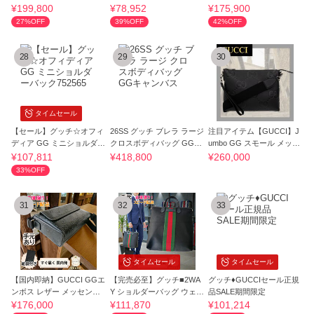
ポーチ 767934
バッグ 816958
¥199,800
¥78,952
¥175,900
27%OFF
39%OFF
42%OFF
28
29
30
タイムセール
【セール】グッチ☆オフィ
26SS グッチ ブレラ ラージ
注目アイテム【GUCCI】J
ディア GG ミニショルダー
クロスボディバッグ GGキ
umbo GG スモール メッセ
バック752565
ャンバス
ンジャーバッグ
¥107,811
¥418,800
¥260,000
33%OFF
31
32
33
タイムセール
タイムセール
【国内即納】GUCCI GGエ
【完売必至】グッチ■2WA
グッチ♦GUCCIセール正規
ンボス レザー メッセンジ
Y ショルダーバッグ ウェビ
品SALE期間限定
ャーバッグ
ングライン
¥176,000
¥111,870
¥101,214