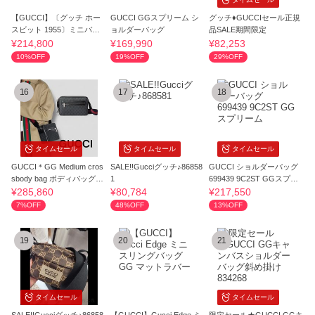
【GUCCI】〔グッチ ホー
GUCCI GGスプリーム シ
グッチ♦GUCCIセール正規
スビット 1955〕ミニバッ
ョルダーバッグ
品SALE期間限定
グ
¥214,800
¥169,990
¥82,253
10%OFF
19%OFF
29%OFF
16
17
18
タイムセール
タイムセール
タイムセール
GUCCI＊GG Medium cros
SALE!!Gucciグッチ♪86858
GUCCI ショルダーバッグ
sbody bag ボディバッグ＊
1
699439 9C2ST GGスプリ
送料込
ーム
¥285,860
¥80,784
¥217,550
7%OFF
48%OFF
13%OFF
19
20
21
タイムセール
タイムセール