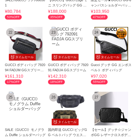
SALE!!Gucciグッチ♪86858
【GUCCI】Gucci Edge ミ
限定セール★GUCCI GGキ
1
ニ スリングバッグ GG マ
ャンバスショルダーバッグ
ットラバー
斜め掛け834268
¥80,784
¥188,000
¥103,950
53%OFF
35%OFF
47%OFF
22
23
24
タイムセール
タイムセール
タイムセール
GUCCI ボディバッグ 7920
GUCCI ボディバッグ 7920
Gucci グッチ GG エンボス
94 FADJM GGスプリーム
91 FADJA GGスプリーム
ベルト ボディバッグ
キャンバス
¥161,310
¥142,310
¥97,020
17%OFF
18%OFF
55%OFF
25
26
27
タイムセール
SALE《GUCCI》モノグラ
国内即送 GUCCI ビッグG
【セール】グッチ☆ジャン
ム Duffle ショルダーバッグ
G ベルトバッグ ウエスト
ボGG レザークロスボディ