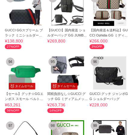
GUCCI GGスプリーム ブ
【GUCCI】国内発送 ショ
【国内発送＆送料込】GU
ラック ミニショルダーバ
ルダーバッグ GG JUMBO
CCI Ophidia GG ミディア
ッグ
SM ボディバッグ
ム ボディバッグ
¥138,800
¥269,800
¥266,000
27%OFF
3%OFF
94
95
96
タイムセール
タイムセール
【セール】グッチ☆GGエ
関税負担なし☆GUCCI グ
GUCCI グッチ ジャンボG
ンボス スモール ベルトバ
ッチ GG ミディアムメッセ
G ショルダーバッグ
ッグ☆771422
ンジャーバッグ
¥63,261
¥263,736
¥228,000
56%OFF
14%OFF
97
98
99