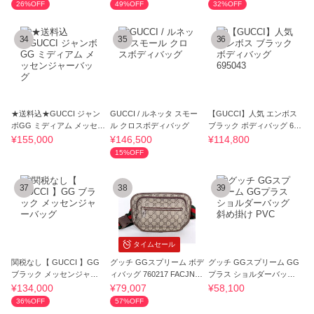
26%OFF
49%OFF
32%OFF
34
35
36
★送料込★GUCCI ジャン
GUCCI / ルネッタ スモー
【GUCCI】人気 エンボス
ボGG ミディアム メッセン
ル クロスボディバッグ
ブラック ボディバッグ 695
ジャーバッグ
043
¥155,000
¥146,500
¥114,800
15%OFF
37
38
39
タイムセール
関税なし【 GUCCI 】GG
グッチ GGスプリーム ボデ
グッチ GGスプリーム GG
ブラック メッセンジャー
ィバッグ 760217 FACJN 9
プラス ショルダーバッグ
バッグ
765
斜め掛け PVC
¥134,000
¥79,007
¥58,100
36%OFF
57%OFF