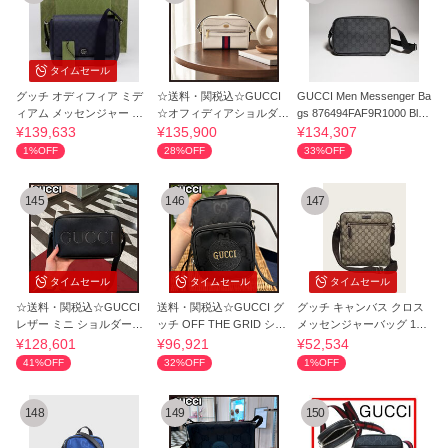
タイムセール
グッチ オディフィア ミデ
☆送料・関税込☆GUCCI
GUCCI Men Messenger Ba
ィアム メッセンジャー ク
☆オフィディアショルダー
gs 876494FAF9R1000 Blac
ロスバッグ
バッグ
k
¥139,633
¥135,900
¥134,307
1%OFF
28%OFF
33%OFF
145
146
147
タイムセール
タイムセール
タイムセール
☆送料・関税込☆GUCCI
送料・関税込☆GUCCI グ
グッチ キャンバス クロス
レザー ミニ ショルダーバ
ッチ OFF THE GRID ショ
メッセンジャーバッグ 157
ッグ
ルダーバッグ
550746 [U]
¥128,601
¥96,921
¥52,534
41%OFF
32%OFF
1%OFF
148
149
150