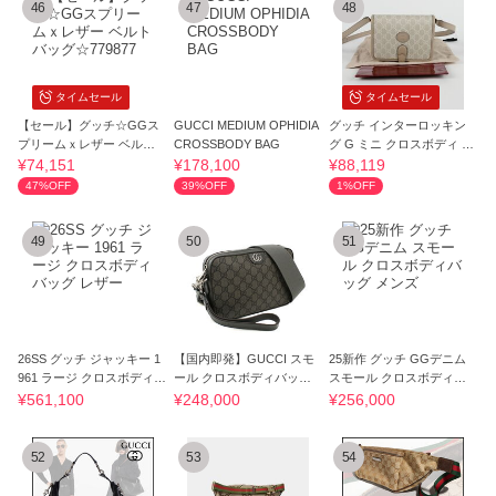
46
47
48
タイムセール
タイムセール
【セール】グッチ☆GGス
GUCCI MEDIUM OPHIDIA
グッチ インターロッキン
プリームｘレザー ベルト
CROSSBODY BAG
グ G ミニ クロスボディ バ
バッグ☆779877
ッグ 135723
¥74,151
¥178,100
¥88,119
47%OFF
39%OFF
1%OFF
49
50
51
26SS グッチ ジャッキー 1
【国内即発】GUCCI スモ
25新作 グッチ GGデニム
961 ラージ クロスボディバ
ール クロスボディバッグ 6
スモール クロスボディバ
ッグ レザー
99439 8576
ッグ メンズ
¥561,100
¥248,000
¥256,000
52
53
54