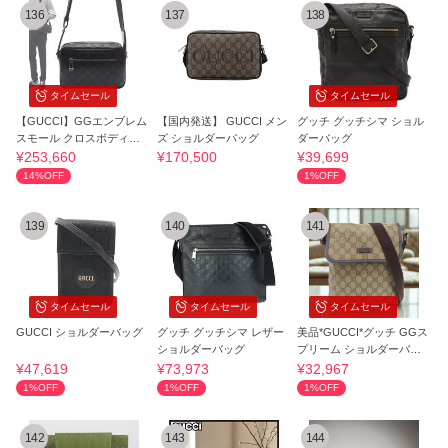
136
137
138
タイムセール
タイムセール
【GUCCI】GGエンブレム
【国内発送】 GUCCI メン
グッチ グッチシマ ショル
スモール クロスボディバ
ズ ショルダーバッグ
ダーバッグ
ッグ
¥253,660
¥170,500
¥39,699
14%OFF
1%OFF
139
140
141
タイムセール
タイムセール
タイムセール
GUCCI ショルダーバッグ
グッチ グッチシマ レザー
美品*GUCCI*グッチ GGス
ショルダーバッグ
プリーム ショルダーバッ
グ
¥47,619
¥73,973
¥32,967
1%OFF
1%OFF
1%OFF
142
143
144