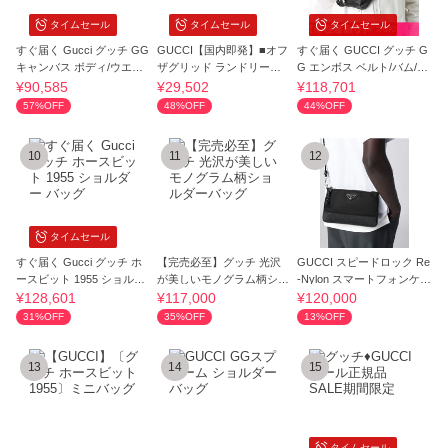
タイムセール
タイムセール
タイムセール
すぐ届く Gucci グッチ GG
GUCCI【国内即発】■オフ
すぐ届く GUCCI グッチ G
キャンバス ボディ/ウエス
ザグリッド ランドリーバ
G エンボス ベルト/バム/ボ
トバッグ
ッグ 674247
ディバッグ
¥90,585
¥29,502
¥118,701
57%OFF
48%OFF
44%OFF
10
11
12
タイムセール
すぐ届く Gucci グッチ ホ
【完売必至】グッチ 光沢
GUCCI スピードロック Re
ースビット 1955 ショルダ
が美しいモノグラム柄ショ
-Nylon スマートフォンケー
ー バッグ
ルダーバッグ
ス
¥128,601
¥117,000
¥120,000
31%OFF
35%OFF
13%OFF
13
14
15
タイムセール