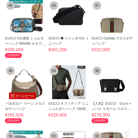
85
86
87
GUCCI GG迷彩 ショルダ
GUCCI ◆ ジャンボ GG ミ
GUCCI Ophidia クロスボデ
ーバッグ 855449 カモフラ
ニバッグ
ィバッグ
ージュ
¥200,000
¥301,200
¥232,000
22%OFF
88
89
90
タイムセール
＊GUCCI＊ ラージ クロス
GUCCI オフィディア ミニ
【人気】GUCCI GGキャ
ボディバッグ
ショルダーバッグ 746308
ンバス スモール クロスボ
96IWT 8745
ディバッグ
¥291,555
¥229,800
¥278,300
22%OFF
24%OFF
91
92
93