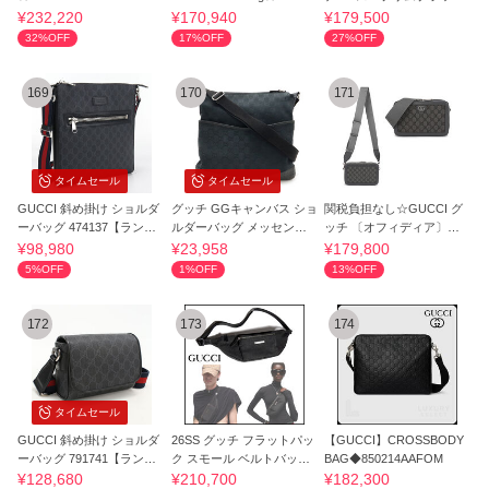
HER BAG★
ミニトートバッグ
¥232,220
¥170,940
¥179,500
32%OFF
17%OFF
27%OFF
169
170
171
タイムセール
タイムセール
GUCCI 斜め掛け ショルダ
グッチ GGキャンバス ショ
関税負担なし☆GUCCI グ
ーバッグ 474137【ラン
ルダーバッグ メッセンジ
ッチ 〔オフィディア〕ミ
ク：A】
ャーバッグ
ニ バッグ
¥98,980
¥23,958
¥179,800
5%OFF
1%OFF
13%OFF
172
173
174
タイムセール
GUCCI 斜め掛け ショルダ
26SS グッチ フラットパッ
【GUCCI】CROSSBODY
ーバッグ 791741【ラン
ク スモール ベルトバッグ
BAG◆850214AAFOM
ク：A】
キャンバス
¥128,680
¥210,700
¥182,300