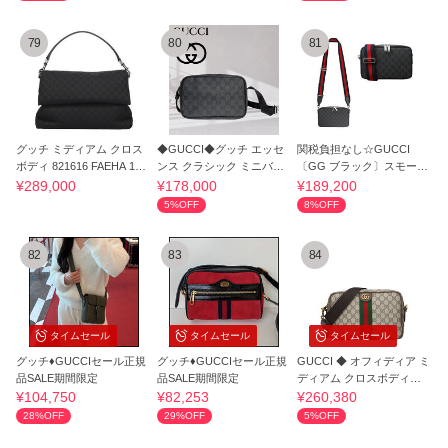
79
80
81
グッチ ミディアム クロス
◆GUCCI◆グッチ エッセ
関税負担なし☆GUCCI
ボディ 821616 FAEHA 104
ンス クラシック ミニバッ
〔GG ブラック〕スモール
2 ブラック
グ
ショルダーバッグ
¥289,000
¥178,000
¥189,200
5%OFF
8%OFF
82
83
84
タイムセール
タイムセール
タイムセール
グッチ♦GUCCIセール正規
グッチ♦GUCCIセール正規
GUCCI ◆ オフィディア ミ
品SALE期間限定
品SALE期間限定
ディアム クロスボディバ
ッグ
¥104,750
¥82,253
¥260,380
28%OFF
29%OFF
5%OFF