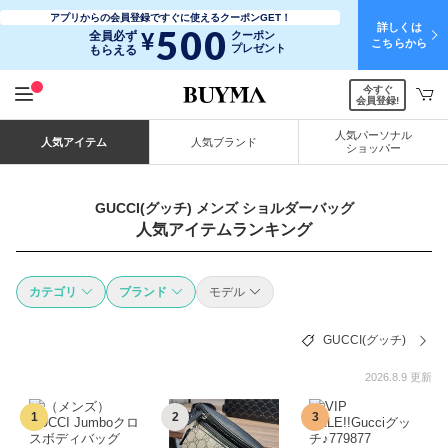
アプリからの会員登録ですぐに使えるクーポンGET！
詳しくは
500
¥
全員必ず
クーポン
こちらから
プレゼント
もらえる
今すぐ
会員登録!
人気パーソナル
人気アイテム
人気ブランド
ショッパー
GUCCI(グッチ) メンズ ショルダーバッグ
人気アイテムランキング
カテゴリ
ブランド
モデル
GUCCI(グッチ)
2026.8.9 更新
1
2
3