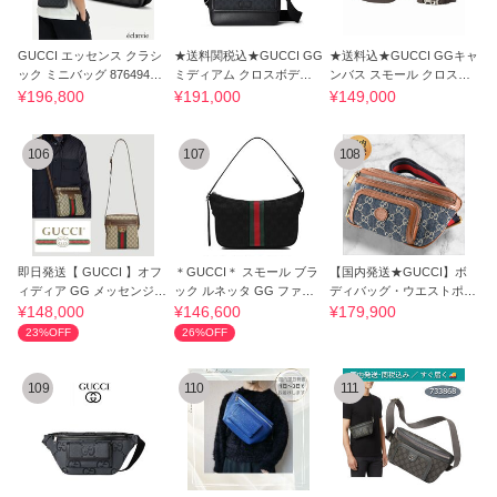
GUCCI エッセンス クラシ
★送料関税込★GUCCI GG
★送料込★GUCCI GGキャ
ック ミニバッグ 876494FA
ミディアム クロスボディ
ンバス スモール クロスボ
F9R
バッグ
ディバッグ
¥196,800
¥191,000
¥149,000
106
107
108
即日発送【 GUCCI 】オフ
＊GUCCI＊ スモール ブラ
【国内発送★GUCCI】ボ
ィディア GG メッセンジャ
ック ルネッタ GG ファブ
ディバッグ・ウエストポー
ーバッグ
リック バッグ
チ ベルトバッグ
¥148,000
¥146,600
¥179,900
23%OFF
26%OFF
109
110
111