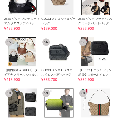
26SS グッチ ブレラ ミディ
GUCCI メンズ ショルダー
26SS グッチ フラットパッ
アム クロスボディバッグ
バッグ
ク ラージ ベルトバッグ G
ブラック
Gキャンバス
¥432,900
¥139,000
¥236,900
55
56
57
【国内発送★GUCCI】 ダ
GUCCI メンズ GG スモー
【GUCCI】グッチ ジャン
イアナ スモール ショルダ
ル クロスボディバッグ
ボ GG スモール クロスボ
ーバッグ
ディバッグ
¥418,900
¥333,700
¥332,900
58
59
60