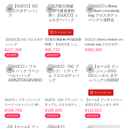
40
41
42
タイムセール
【GUCCI】GG クロスボデ
6万取引突破★UPS速達便
GUCCI☆Brera medium cro
ィバッグ
利用！【GUCCI】ショル
ssbody bag クロスボディ
ダーバッグ
バッグ☆送料込
¥227,200
¥95,733
¥360,300
6%OFF
48%OFF
43
44
45
タイムセール
GUCCI ♪ フラットパック
GUCCI〔GG ブラック〕ミ
【セール】グッチ☆ジャン
ラージ ベルトバッグ A005
ディアム クロスボディバ
ボGG GGエンボス ボディ
ZFFAGBV9653
ッグ
バッグ☆658582
¥189,750
¥185,000
¥116,622
19%OFF
29%OFF
46%OFF