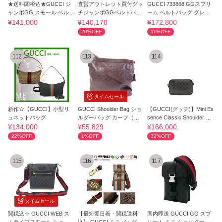
★送料関税込★GUCCI ジ
直営アウトレット買付グッ
GUCCI 733868 GGスプリ
ャンボGG スモール ベルト
チジャンボGGベルトバッ
ーム ベルトバッグ グレー
バッグ
グ
ボディバッグ
¥141,000
¥140,170
¥172,800
20%OFF
11%OFF
112
113
114
タイムセール
新作☆【GUCCI】小型リ
GUCCI Shoulder Bag ショ
【GUCCI(グッチ)】Mini Es
ュネットバッグ
ルダーバッグ カーフ（牛
sence Classic Shoulder Ba
革）
g
¥134,000
¥55,829
¥166,000
22%OFF
1%OFF
32%OFF
115
116
117
タイムセール
関税込☆ GUCCI WEB ス
【最短翌日着・関税送料
国内即送 GUCCI GG スプ