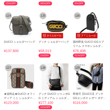
15%OFF
38%OFF
8%OFF
124
125
126
タイムセール
タイムセール
GUCCI ショルダーバッグ
グッチ ショルダーバッグ
国内即送 GUCCI GGスプ
リーム スマホショルダー 7
24357
¥137,800
¥68,013
¥78,408
1%OFF
51%OFF
127
128
129
★送料込★GUCCI オフィ
グッチ GUCCI ジャンボG
即発可【GUCCI】グッチ
ディア ミニ ショルダーバ
G ミディアム ショルダー
GGエンボス レザー ボディ
ッグ
バッグ 696009
バッグ ギフト
¥123,000
¥277,100
¥116,000
10%OFF