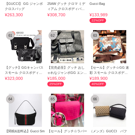
【GUCCI】 GG ジャンボ
25AW グッチ クロマ ミデ
Gucci Bag
クロスバッグ
ィアム クロスボディバッ
グ GGパターン
¥263,300
¥308,700
¥133,989
22%OFF
61
62
63
【グッチ】GGキャンバス
【完売必至】グッチ おし
【セール】グッチ☆GG 迷
スモール クロスボディバ
ゃれなジャンボGG エンボ
彩 スモール クロスボディ
ッグ
スショルダー
バッグ 839155
¥323,000
¥185,000
¥189,900
25%OFF
40%OFF
64
65
66
【関税&送料込】Gucci Sm
【セール】グッチ☆ラバー
（メンズ）GUCCI パフ