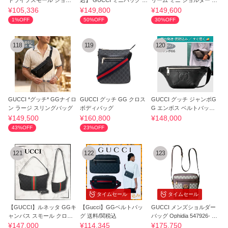
トライプスモール ショル
込】 GUCCI ミニバッグ カ
リーム ミニ ショルダー 81
ダーバッグ"
ードケース付
6954
¥105,336
¥149,800
¥149,600
1%OFF
50%OFF
30%OFF
118
119
120
GUCCI *グッチ* GGナイロ
GUCCI グッチ GG クロス
GUCCI グッチ ジャンボG
ン ラージ スリングバッグ
ボディバッグ
G エンボス ベルトバッグ 6
58582 人気
¥149,500
¥160,800
¥148,000
43%OFF
23%OFF
121
122
123
タイムセール
タイムセール
【GUCCI】ルネッタ GGキ
【Gucci】GGベルトバッ
GUCCI メンズショルダー
ャンバス スモール クロス
グ 送料/関税込
バッグ Ophidia 547926- 96I
ボディバッグ
WT
¥147,000
¥114,345
¥175,750