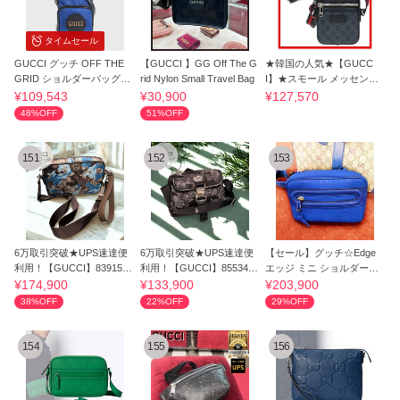
タイムセール
GUCCI グッチ OFF THE
【GUCCI 】GG Off The G
★韓国の人気★【GUCC
GRID ショルダーバッグ
rid Nylon Small Travel Bag
I】★スモール メッセンジ
【送料0/国内即発】
ャーバッグ★
¥109,543
¥30,900
¥127,570
48%OFF
51%OFF
151
152
153
6万取引突破★UPS速達便
6万取引突破★UPS速達便
【セール】グッチ☆Edge
利用！【GUCCI】839155_
利用！【GUCCI】855344_
エッジ ミニ ショルダーバ
ショルダーバッグ
ショルダーバッグ
ッグ☆834244
¥174,900
¥133,900
¥203,900
38%OFF
22%OFF
29%OFF
154
155
156