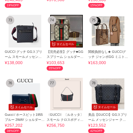
19%OFF
15%OFF
73
74
75
タイムセール
GUCCI グッチ GGスプリ
【完売必至】グッチ■GG
関税負担なし★ GUCCIグ
ーム スモールメッセンジ
スプリーム ショルダーバ
ッチ ジャンボGG ミニトー
ャーバッグ
ッグ
トバッグ
¥138,000
¥103,653
¥163,000
35%OFF
76
77
78
タイムセール
タイムセール
Gucci / ホースビット1955
〈GUCCI〉〔ルネッタ〕
美品【GUCCI】GGスプリ
ブルー 2WAY ショルダー
スモール クロスボディバ
ーム メッセンジャー クロ
バッグ
ッグ（関税込み）
スボディ バッグ
¥257,202
¥256,750
¥123,552
38%OFF
42%OFF