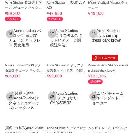
Acne Studios ロゴ刻印 ケ
Acne Studios｜ (C50455 A
[Acne Studios] Musubi チョ
ーブルチェーン ネックレ
AE)
ーカー
ス ゴ－ルド
¥59,202
¥49,850
¥49,300
30%OFF
51%OFF
16
17
18
タイムセール
Acne studios パドロック
Acne Studios ☆ クリスタ
Acne Studios Shiny satin sli
南京錠 チェーン ネックレ
ルスタッドピアス ☆関税
p dress dark brown
ス 男女兼用
送料込
¥84,000
¥59,000
¥123,385
2%OFF
19
20
21
[関税・送料込]AcneStudos
Acne Studios ヘアアクセサ
ムソビチャームロゴペンダ