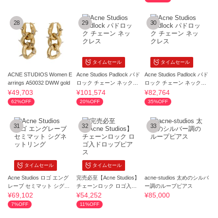
28
29
30
タイムセール
タイムセール
ACNE STUDIOS Women E
Acne Studios Padlock パド
Acne Studios Padlock パド
arrings A50032 DWW gold
ロック チェーン ネックレ
ロック チェーン ネックレ
ス
ス
¥49,703
¥101,574
¥82,764
62%OFF
20%OFF
35%OFF
31
32
33
タイムセール
タイムセール
Acne Studios ロゴ エング
完売必至【Acne Studios】
acne-studios 太めのシルバ
レーブ セミマット シグネ
チェーンロック ロゴ入ド
ー調のループピアス
ットリング
ロップピアス
¥69,102
¥54,252
¥85,000
7%OFF
11%OFF