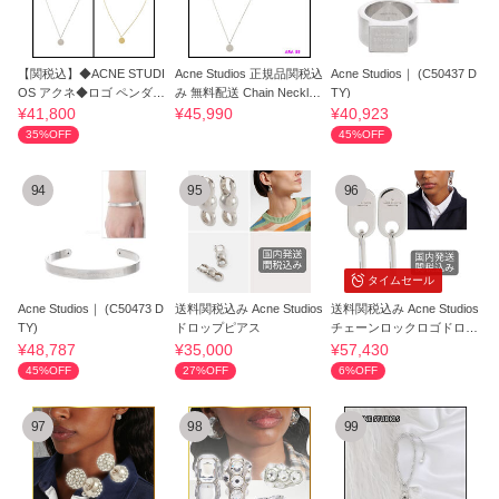
【関税込】◆ACNE STUDI
Acne Studios 正規品関税込
Acne Studios｜ (C50437 D
OS アクネ◆ロゴ ペンダン
み 無料配送 Chain Necklac
TY)
ト ネックレス
e
¥41,800
¥45,990
¥40,923
35%OFF
45%OFF
94
95
96
タイムセール
Acne Studios｜ (C50473 D
送料関税込み Acne Studios
送料関税込み Acne Studios
TY)
ドロップピアス
チェーンロックロゴドロッ
プピアス
¥48,787
¥35,000
¥57,430
45%OFF
27%OFF
6%OFF
97
98
99