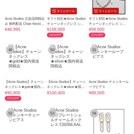
タイムセール
タイムセール
Acne Studios 正規品関税込
ギフト対応★Acne Studios
ギフト対応★Acne Studios
み 無料配送 Chain Necklac
チェーンネックレス シル
チェーンネックレス シル
e
バー
バー
¥46,990
¥108,900
¥99,000
14%OFF
22%OFF
49
50
51
【Acne Studios】チェーン
【Acne Studios】チェーン
Acne Studios チャンキール
ネックレス★gold★国内発
ネックレス★silver★国内
ープピアス
送関税込
発送関税込
¥95,800
¥100,400
¥88,000
25%OFF
52
53
54