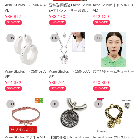
Acne Studios｜ (C50437 A
送料込/関税込■Acne Studio
Acne Studios｜ (C50456 A
AE)
s■アシンメトリー 装飾ピ
AE)
アス
¥36,897
¥83,160
¥42,129
51%OFF
14%OFF
52%OFF
106
107
108
Acne Studios｜ (C50459 A
Acne Studios｜ (C50453 A
むすびチャームチョーカー
AE)
AE)
¥44,352
¥39,701
¥40,800
50%OFF
52%OFF
24%OFF
109
110
111
タイムセール
Acne Studios アクネ★MU
【国内発送】Acne Studios
Acne Studios ブレスレット