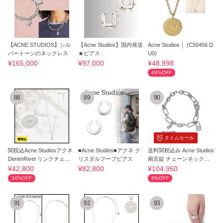
【ACNE STUDIOS】シル
【Acne Studios】国内発送
Acne Studios｜ (C50456 D
バートーンのネックレス
★ピアス
U0)
¥165,000
¥97,000
¥48,898
49%OFF
88
89
90
タイムセール
関税込Acne Studiosアクネ
■Acne Studios■アクネ ク
送料関税込み Acne Studios
DenimRivet リンクチェー
リスタルフープピアス
南京錠 チェーンネックレ
ンネックレス
ス
¥42,800
¥82,800
¥104,950
34%OFF
8%OFF
91
92
93