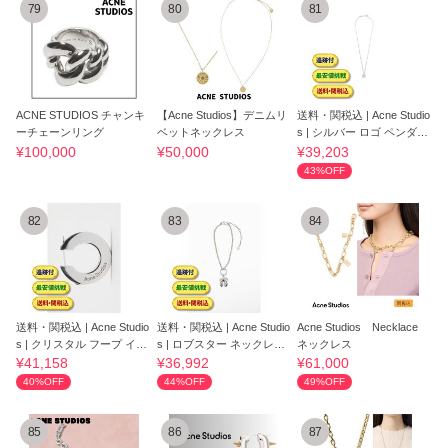
79
80
81
ACNE STUDIOS チャンキ
【Acne Studios】デニムリ
送料・関税込 | Acne Studio
ーチェーンリング
ベットネックレス
s | シルバー ロゴ ペンダン
ト ネッ
¥100,000
¥50,000
¥39,203
43%OFF
82
83
84
送料・関税込 | Acne Studio
送料・関税込 | Acne Studio
Acne Studios Necklace
s | クリスタル フープ イヤ
s | ロブスター ネックレス
ネックレス
リング C
C50453 A
¥41,158
¥36,992
¥61,000
40%OFF
44%OFF
49%OFF
85
86
87