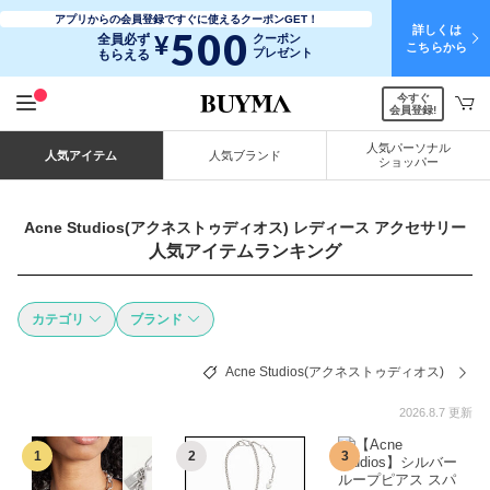
アプリからの会員登録ですぐに使えるクーポンGET！
詳しくは
500
¥
全員必ず
クーポン
こちらから
プレゼント
もらえる
今すぐ
会員登録!
人気パーソナル
人気アイテム
人気ブランド
ショッパー
Acne Studios(アクネストゥディオス) レディース アクセサリー
人気アイテムランキング
カテゴリ
ブランド
Acne Studios(アクネストゥディオス)
2026.8.7 更新
1
2
3