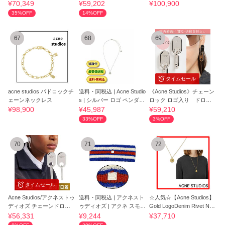
Gold
ス シルバー
¥70,349
¥59,202
¥100,900
35%OFF
14%OFF
67
68
69
タイムセール
acne studios パドロックチ
送料・関税込 | Acne Studio
《Acne Studios》チェーン
ェーンネックレス
s | シルバー ロゴ ペンダン
ロック ロゴ入り ドロッ
ト ネッ
プピアス
¥98,900
¥45,987
¥59,210
33%OFF
3%OFF
70
71
72
タイムセール
Acne Studios/アクネストゥ
送料・関税込 | アクネスト
☆人気☆【Acne Studios】
ディオズ チェーンドロッ
ゥディオズ | アクネ スモー
Gold LogoDenim Rivet Nec
プピアス
ル フェイ
klace☆
¥56,331
¥9,244
¥37,710