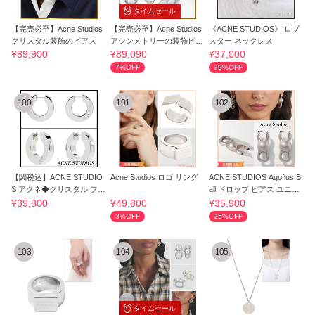
タイムセール
【完売必至】Acne Studios
【完売必至】Acne Studios
《ACNE STUDIOS》 ロブ
クリスタル装飾のピアス
アシンメトリーの装飾ピア
スター ネックレス
ス
¥89,900
¥89,090
¥37,000
7%OFF
39%OFF
100
101
102
【関税込】ACNE STUDIO
Acne Studios ロゴ リング
ACNE STUDIOS Agoflus B
S アクネ◆クリスタル フー
all ドロップ ピアス ユニセ
プ ペア ピアス
ックス
¥39,800
¥49,800
¥35,900
3%OFF
25%OFF
103
104
105
タイムセール