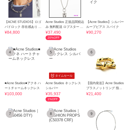
【ACNE STUDIOS】ロゴ
Acne Studios 正規品関税込
【Acne Studios】シルバー
パドロック 存在感あり チ
み 無料配送 ロブスター ネ
ループピアス スパイク
ェーンネックレス
ックレス
¥84,800
¥37,490
¥90,270
20%OFF
4
5
6
タイムセール
■Acne Studios■アクネ ハ
Acne Studios ネックレス
【国内発送】Acne Studios
ートチャームネックレス
シルバー
ブラスノットリング 指輪c
50267-29010
¥103,000
¥35,937
¥21,400
1%OFF
7
8
9