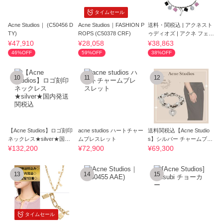
タイムセール
Acne Studios｜ (C50456 D
Acne Studios｜FASHION P
送料・関税込 | アクネスト
TY)
ROPS (C50378 CRF)
ゥディオズ | アクネ フェイ
ス ロゴ
¥47,910
¥28,058
¥38,863
46%OFF
59%OFF
38%OFF
10
11
12
【Acne Studios】ロゴ刻印
acne studios ハートチャー
送料関税込【Acne Studio
ネックレス★silver★国内
ムブレスレット
s】シルバー チャームブレ
発送関税込
スレット
¥132,200
¥72,900
¥69,300
13
14
15
タイムセール