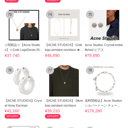
8%OFF
39%OFF
73
74
75
☆関税込☆【Acne Studio
【ACNE STUDIOS】 Gold
Acne Studios Crystal-embe
s】☆Gold LogoDenim Rive
logo pendant necklace ★正
llished ピアス
t Necklace☆
規品
¥37,740
¥46,890
¥79,890
76
77
78
【ACNE STUDIOS】Cryst
【ACNE STUDIOS】 Silver
送料関税込】Acne Studios
al Hoop Earrings
logo pendant necklace
シルバートーン チェーン
ネックレス
¥41,160
¥39,210
¥179,280
40%OFF
42%OFF