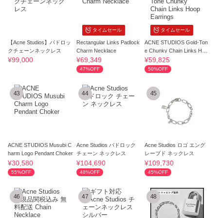
タイムセール
タイムセール
【Acne Studios】パドロッ
Rectangular Links Padlock
ACNE STUDIOS Gold-Ton
クチェーンネックレス
Charm Necklace
e Chunky Chain Links Hoo
p Earrings
¥99,000
¥69,349
¥59,825
47%OFF
50%OFF
43
44
45
ACNE STUDIOS Musubi C
Acne Studios パドロック
Acne Studios ロゴ エング
harm Logo Pendant Choker
チェーン ネックレス
レーブド ネックレス
¥30,580
¥104,690
¥109,730
55%OFF
48%OFF
45%OFF
46
47
48