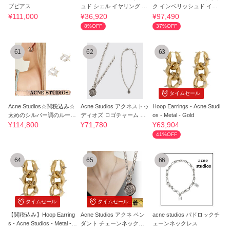
プピアス
ュド シェル イヤリング C5
ク インベリッシュド イヤ
0336 ASE
リング
¥111,000
¥36,920
¥97,490
8%OFF
37%OFF
61
62
63
タイムセール
Acne Studios☆関税込み☆
Acne Studios アクネストゥ
Hoop Earrings - Acne Studi
太めのシルバー調のループ
ディオズ ロゴチャーム ネ
os - Metal - Gold
ピアス
ックレス
¥114,800
¥71,780
¥63,904
41%OFF
64
65
66
タイムセール
タイムセール
【関税込み】Hoop Earring
Acne Studios アクネ ペン
acne studios パドロックチ
s - Acne Studios - Metal -
ダント チェーンネックレ
ェーンネックレス