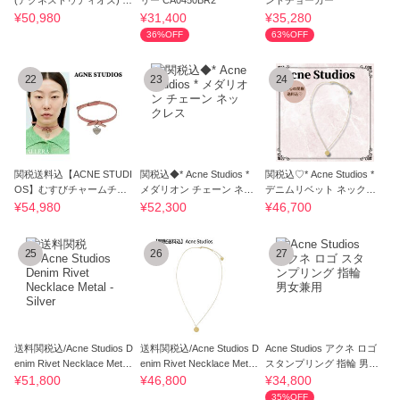
(アクネストゥディオズ) ネ
リー CA0450BR2
ントチョーカー
ックレス
¥50,980
¥31,400
¥35,280
36%OFF
63%OFF
22
23
24
関税送料込【ACNE STUDI
関税込◆* Acne Studios *
関税込♡* Acne Studios *
OS】むすびチャームチョ
メダリオン チェーン ネッ
デニムリベット ネックレ
ーカー／ピンク
クレス
ス
¥54,980
¥52,300
¥46,700
25
26
27
送料関税込/Acne Studios D
送料関税込/Acne Studios D
Acne Studios アクネ ロゴ
enim Rivet Necklace Metal
enim Rivet Necklace Metal
スタンプリング 指輪 男女
- Silver
- Gold
兼用
¥51,800
¥46,800
¥34,800
35%OFF