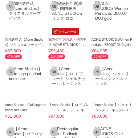
34
35
36
タイムセール
関税送料込【Acne Studio
完売必至 関税込・国内発
ACNE STUDIOS Women P
s】クリスタルフープピア
送 ACNE STUDIOS リング
endants B50007 DU0 gold
ス
ロゴ
¥37,800
¥56,430
¥64,935
47%OFF
11%OFF
55%OFF
37
38
39
Acne Studios | Gold logo pe
【Acne Studios】ロゴ プレ
【Acne Studios】ジュエリ
ndant necklace
ート シェルチャーム ネッ
ーペンダントネックレス
クレス
¥51,800
¥84,000
¥63,000
40
41
42