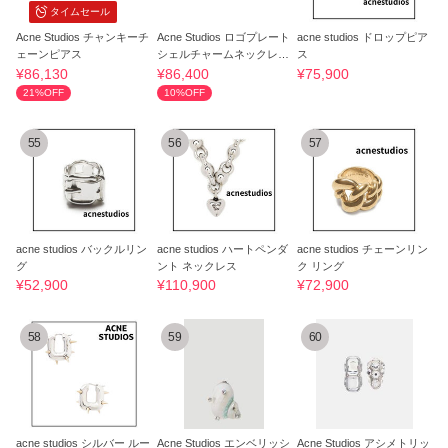
タイムセール
Acne Studios チャンキーチ
Acne Studios ロゴプレート
acne studios ドロップピア
ェーンピアス
シェルチャームネックレス
ス
C50356 AAL
¥86,130
¥86,400
¥75,900
21%OFF
10%OFF
55
56
57
acne studios バックルリン
acne studios ハートペンダ
acne studios チェーンリン
グ
ント ネックレス
ク リング
¥52,900
¥110,900
¥72,900
58
59
60
acne studios シルバー ルー
Acne Studios エンベリッシ
Acne Studios アシメトリッ