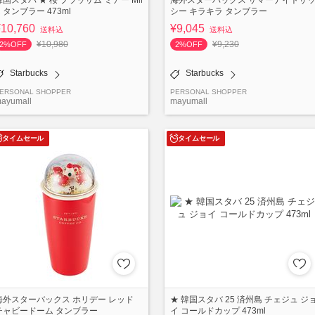
R タンブラー 473ml
シー キラキラ タンブラー
¥10,760
¥9,045
送料込
送料込
¥10,980
¥9,230
2%OFF
2%OFF
Starbucks
Starbucks
ERSONAL SHOPPER
PERSONAL SHOPPER
ayumall
mayumall
タイムセール
タイムセール
海外スターバックス ホリデー レッド
★ 韓国スタバ 25 済州島 チェジュ ジ
チャビードーム タンブラー
イ コールドカップ 473ml