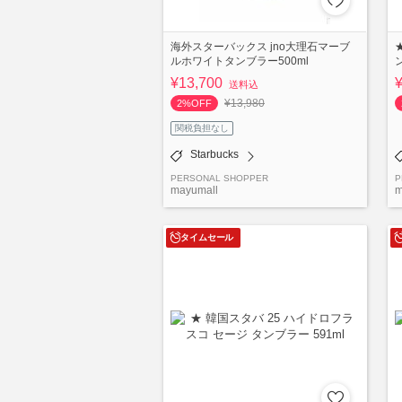
海外スターバックス jno大理石マーブ
ルホワイトタンブラー500ml
¥13,700
送料込
¥13,980
2%OFF
関税負担なし
Starbucks
PERSONAL SHOPPER
P
mayumall
m
タイムセール