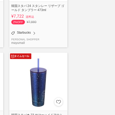
韓国スタバ 24 スタンレー リザーブ ゴ
ールド タンブラー 473ml
¥7,722
送料込
¥7,880
2%OFF
Starbucks
PERSONAL SHOPPER
mayumall
タイムセール
ッ
韓国スタバ★ 23 サマーハイドアウト