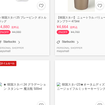
★ 韓国スタバ 25 プレーピンク ボトル
【韓国スタバ】 ニュートラル バリュ
バッグ
タンブラー 473ml
¥4,880
¥4,664
送料込
送料込
¥4,980
¥4,760
2%OFF
2%OFF
Starbucks
Starbucks
ERSONAL SHOPPER
PERSONAL SHOPPER
ayumall
mayumall
タイムセール