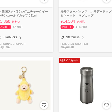
★ 韓国スタバ25 シグニチャークイー
海外スターバックス ホリデードッグ
ンテンコールドカップ 591ml
＆キャット マグカップ
¥5,860
¥14,504
送料込
送料込
¥5,980
¥14,800
2%OFF
2%OFF
Starbucks
Starbucks
ERSONAL SHOPPER
PERSONAL SHOPPER
ayumall
mayumall
タイムセール