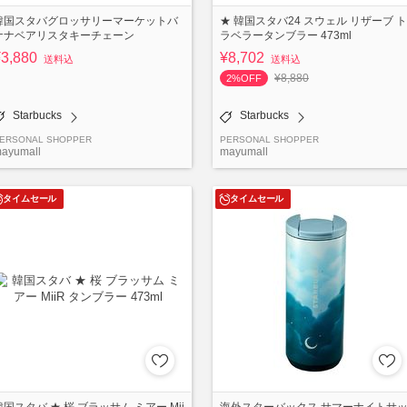
韓国スタバグロッサリーマーケットバ
★ 韓国スタバ24 スウェル リザーブ ト
ナナベアリスタキーチェーン
ラベラータンブラー 473ml
¥3,880
¥8,702
送料込
送料込
¥8,880
2%OFF
Starbucks
Starbucks
ERSONAL SHOPPER
PERSONAL SHOPPER
ayumall
mayumall
タイムセール
タイムセール
韓国スタバ ★ 桜 ブラッサム ミアー Mii
海外スターバックス サマーナイトサ