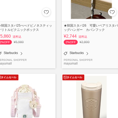
★韓国スタバ25べべドピノネスティッ
★韓国スタバ26 可愛いベアリスタバ
クリトルピクニックボックス
ッグハンガー カバンフック
¥5,860
¥2,744
送料込
送料込
¥5,980
¥2,800
2%OFF
2%OFF
Starbucks
Starbucks
ERSONAL SHOPPER
PERSONAL SHOPPER
ayumall
mayumall
タイムセール
タイムセール