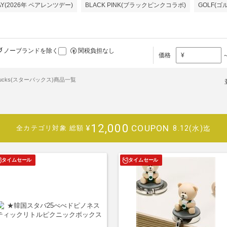
DAY(2026年 ペアレンツデー)
BLACK PINK(ブラックピンクコラボ)
GOLF(ゴ
ノーブランドを除く
関税負担なし
価格
¥
rbucks(スターバックス)商品一覧
12,000
COUPON
¥
8.12(水)迄
全カテゴリ対象
総額
タイムセール
タイムセール