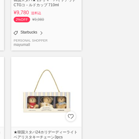
CTGコ－ルドカップ 710ml
¥9,780
送料込
¥9,980
2%OFF
Starbucks
PERSONAL SHOPPER
mayumall
ョ
★韓国スタバ24ホリデーディーライト
ベアリスタキーチェーン3pcs