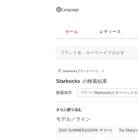
English
日本語
简体中文
繁體中文
Language
セール
レディース
Starbucksブランドページ
Starbucks
の検索結果
検索条件
Starbucks(スターバックス
ブランド
さらに絞り込む
モデル／ライン
2026 SUMMER(2026年 サマー)
Toy Sto