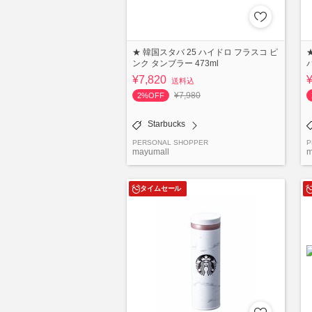
★ 韓国スタバ 25 ハイドロ フラスコ ピ
ンク タンブラー 473ml
¥7,820
送料込
¥7,980
2%OFF
Starbucks
PERSONAL SHOPPER
P
mayumall
m
タイムセール