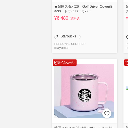
★韓国スタバ26 Golf Driver Cover(Bl
ack) ドライバーカバー
¥6,480
送料込
Starbucks
PERSONAL SHOPPER
P
mayumall
m
タイムセール
韓国スタバ★ 21ブラッサム ミアー Mii