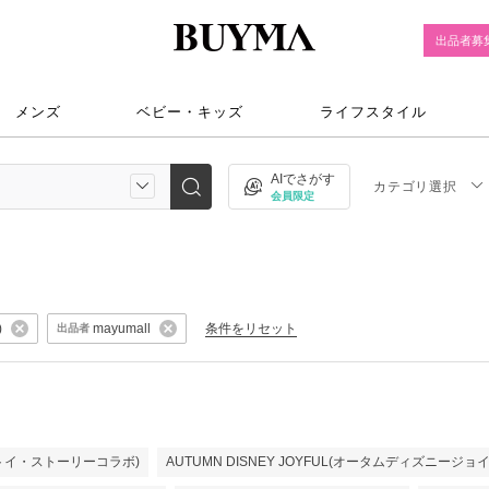
出品者募
メンズ
ベビー・キッズ
ライフスタイル
AIでさがす
カテゴリ選択
会員限定
)
条件をリセット
mayumall
出品者
ry(トイ・ストーリーコラボ)
AUTUMN DISNEY JOYFUL(オータムディズニージョ