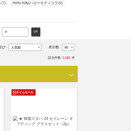
ルフ)
Hello Kitty(ハローキティコラボ)
～
OK
¥
並び
表示数
該当件数
1,182
件
タイムセール