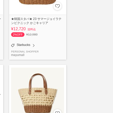
ー
★韓国スタバ★ 23 サマージョイラテ
ンピクニック かごキャリア
¥12,720
送料込
¥12,980
2%OFF
Starbucks
PERSONAL SHOPPER
mayumall