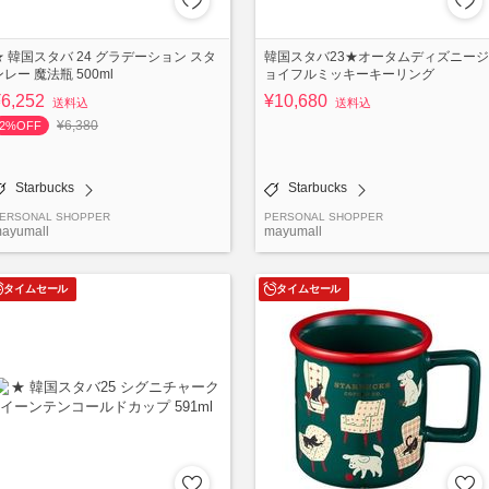
★ 韓国スタバ 24 グラデーション スタ
韓国スタバ23★オータムディズニージ
ンレー 魔法瓶 500ml
ョイフルミッキーキーリング
¥6,252
¥10,680
送料込
送料込
¥6,380
2%OFF
Starbucks
Starbucks
ERSONAL SHOPPER
PERSONAL SHOPPER
ayumall
mayumall
タイムセール
タイムセール