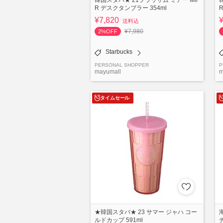
R デスクタンブラー 354ml
¥7,820
送料込
¥7,980
2%OFF
Starbucks
PERSONAL SHOPPER
P
mayumall
m
タイムセール
★韓国スタバ★ 23 サマー ジャハ コー
ルドカップ 591ml