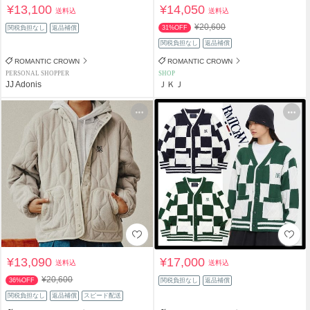
¥13,100
¥14,050
送料込
送料込
¥20,600
関税負担なし
返品補償
31%OFF
関税負担なし
返品補償
ROMANTIC CROWN
ROMANTIC CROWN
PERSONAL SHOPPER
SHOP
JJ Adonis
ＪＫＪ
¥13,090
¥17,000
送料込
送料込
¥20,600
36%OFF
関税負担なし
返品補償
関税負担なし
返品補償
スピード配送