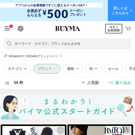
アプリからの会員登録ですぐに使えるクーポンGET！
詳しくは
500
¥
全員必ず
クーポン
こちらから
プレゼント
もらえる
今すぐ
日本語
English
简体中文
繁體中文
会員登録!
ROMANTIC CROWNブランドページ
カテゴリ
ブランド
価格
色
セール
手
54 件
人気順
絞り込み