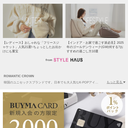
OUTER
LIFESTYLE
【レディース】おしゃれな「フリースジ
【インドア・お家で過ごす派必見】2025
ャケット」人気21選!-ちょっとしたお出か
年のゴールデンウィーク(GW)何する?お
けにも重宝
すすめの過ごし方10選
ROMANTIC CROWN
もっと見る
韓国のユニセックスブランドです。日本でも大人気なK-POPアイドル、BTS（防弾少年団）のJINさんやiKONのジナンさんが着用していることでも知られています。カジュアルながら親しみやすいクラシックなデザインは国内外でストリートファッション好きの人やオシャレ感度の高い若者に支持されています。まさにこれからの韓国のストリートファッションを牽引していくブランドのひとつとなることでしょう。