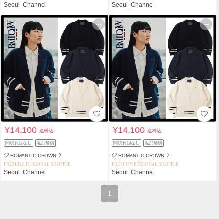
Seoul_Channel
Seoul_Channel
¥14,100
¥14,100
送料込
送料込
関税負担なし
返品補償
関税負担なし
返品補償
ROMANTIC CROWN
ROMANTIC CROWN
PREMIUM PERSONAL SHOPPER
PREMIUM PERSONAL SHOPPER
Seoul_Channel
Seoul_Channel
1