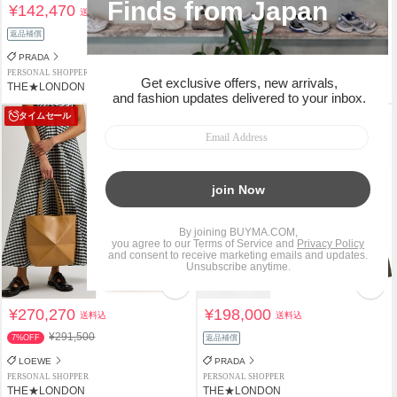
¥142,470
¥245,000
送料込
送料込
返品補償
返品補償
PRADA
PRADA
PERSONAL SHOPPER
PERSONAL SHOPPER
THE★LONDON
THE★LONDON
タイムセール
¥270,270
¥198,000
送料込
送料込
¥291,500
7%OFF
返品補償
LOEWE
PRADA
PERSONAL SHOPPER
PERSONAL SHOPPER
THE★LONDON
THE★LONDON