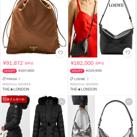
¥91,872
¥182,000
送料込
送料込
¥107,800
¥225,500
14%OFF
19%OFF
PRADA
LOEWE
PERSONAL SHOPPER
PERSONAL SHOPPER
THE★LONDON
THE★LONDON
タイムセール