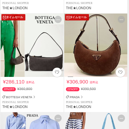
PERSONAL SHOPPER
PERSONAL SHOPPER
THE★LONDON
THE★LONDON
タイムセール
タイムセール
¥286,110
¥306,900
送料込
送料込
¥360,800
¥390,500
20%OFF
21%OFF
BOTTEGA VENETA
PRADA
PERSONAL SHOPPER
PERSONAL SHOPPER
THE★LONDON
THE★LONDON