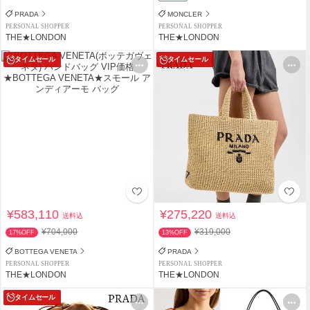
PRADA
MONCLER
PERSONAL SHOPPER
PERSONAL SHOPPER
THE★LONDON
THE★LONDON
タイムセール
タイムセール
¥583,110
¥275,220
送料込
送料込
¥704,000
¥319,000
17%OFF
13%OFF
BOTTEGA VENETA
PRADA
PERSONAL SHOPPER
PERSONAL SHOPPER
THE★LONDON
THE★LONDON
タイムセール