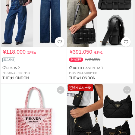
¥118,000
¥391,050
送料込
送料込
¥704,000
返品補償
44%OFF
PRADA
BOTTEGA VENETA
PERSONAL SHOPPER
PERSONAL SHOPPER
THE★LONDON
THE★LONDON
タイムセール