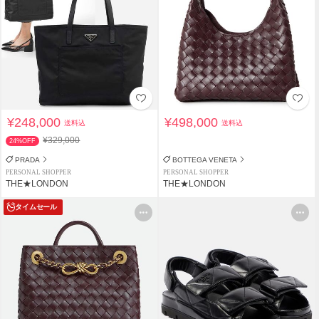
¥248,000
¥498,000
送料込
送料込
¥329,000
24%OFF
PRADA
BOTTEGA VENETA
PERSONAL SHOPPER
PERSONAL SHOPPER
THE★LONDON
THE★LONDON
タイムセール