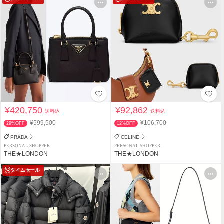
¥420,750
¥92,862
送料込
送料込
¥599,500
¥106,700
29%OFF
12%OFF
PRADA
CELINE
PERSONAL SHOPPER
PERSONAL SHOPPER
THE★LONDON
THE★LONDON
タイムセール