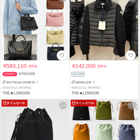
¥583,110
¥142,000
送料込
送料込
¥759,000
23%OFF
返品補償
BOTTEGA VENETA
MONCLER
PERSONAL SHOPPER
PERSONAL SHOPPER
THE★LONDON
THE★LONDON
タイムセール
タイムセール