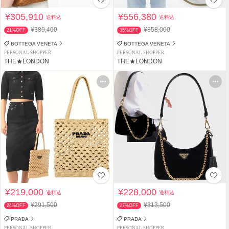
¥305,910
¥556,380
送料込
送料込
¥389,400
¥858,000
21%OFF
35%OFF
BOTTEGA VENETA
BOTTEGA VENETA
PERSONAL SHOPPER
PERSONAL SHOPPER
THE★LONDON
THE★LONDON
¥219,000
¥228,000
送料込
送料込
¥291,500
¥313,500
24%OFF
27%OFF
PRADA
PRADA
PERSONAL SHOPPER
PERSONAL SHOPPER