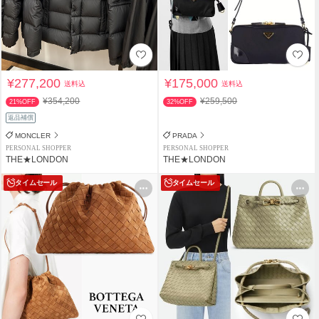
¥277,200
¥175,000
送料込
送料込
¥354,200
¥259,500
21%OFF
32%OFF
返品補償
MONCLER
PRADA
PERSONAL SHOPPER
PERSONAL SHOPPER
THE★LONDON
THE★LONDON
タイムセール
タイムセール