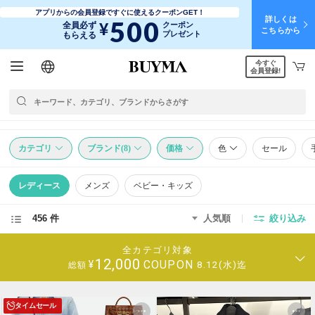
アプリからの会員登録ですぐに使えるクーポンGET！
詳しくは
500
¥
全員必ず
クーポン
こちらから
プレゼント
もらえる
今すぐ
日本語
English
简体中文
繁體中文
会員登録!
カテゴリ
ブランド(8)
価格
色
セール
レディース
メンズ
ベビー・キッズ
456 件
人気順
絞り込み
全カテゴリ対象
12,000
COUPON
¥
8.12(水)迄
総額
タイムセール