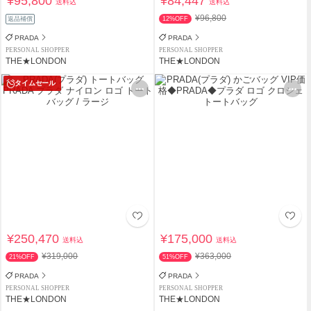
¥95,800
¥84,447
送料込
送料込
¥96,800
返品補償
12%OFF
PRADA
PRADA
PERSONAL SHOPPER
PERSONAL SHOPPER
THE★LONDON
THE★LONDON
タイムセール
¥250,470
¥175,000
送料込
送料込
¥319,000
¥363,000
21%OFF
51%OFF
PRADA
PRADA
PERSONAL SHOPPER
PERSONAL SHOPPER
THE★LONDON
THE★LONDON