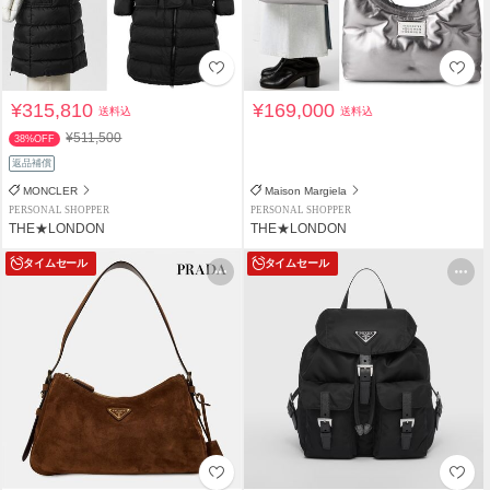
¥315,810
¥169,000
送料込
送料込
¥511,500
38%OFF
返品補償
MONCLER
Maison Margiela
PERSONAL SHOPPER
PERSONAL SHOPPER
THE★LONDON
THE★LONDON
タイムセール
タイムセール