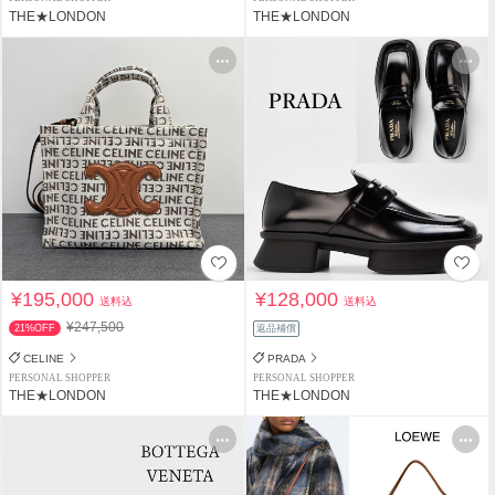
THE★LONDON
THE★LONDON
¥195,000
¥128,000
送料込
送料込
¥247,500
21%OFF
返品補償
CELINE
PRADA
PERSONAL SHOPPER
PERSONAL SHOPPER
THE★LONDON
THE★LONDON