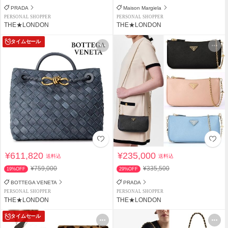
PRADA
Maison Margiela
PERSONAL SHOPPER
PERSONAL SHOPPER
THE★LONDON
THE★LONDON
タイムセール
¥611,820
¥235,000
送料込
送料込
¥759,000
¥335,500
19%OFF
29%OFF
BOTTEGA VENETA
PRADA
PERSONAL SHOPPER
PERSONAL SHOPPER
THE★LONDON
THE★LONDON
タイムセール