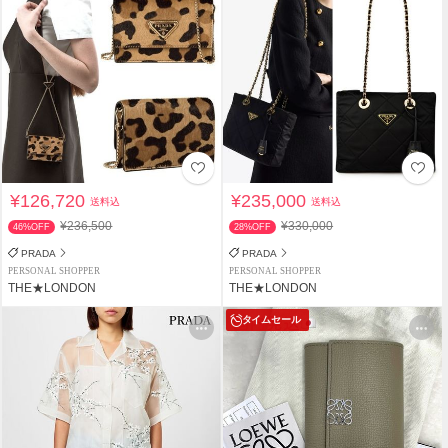
¥126,720
¥235,000
送料込
送料込
¥236,500
¥330,000
46%OFF
28%OFF
PRADA
PRADA
PERSONAL SHOPPER
PERSONAL SHOPPER
THE★LONDON
THE★LONDON
タイムセール