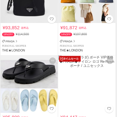
¥93,852
¥91,872
送料込
送料込
¥114,500
¥107,800
18%OFF
14%OFF
PRADA
PRADA
PERSONAL SHOPPER
PERSONAL SHOPPER
THE★LONDON
THE★LONDON
タイムセール