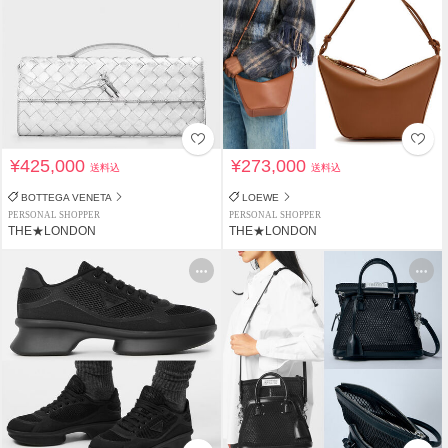
¥425,000
¥273,000
送料込
送料込
BOTTEGA VENETA
LOEWE
PERSONAL SHOPPER
PERSONAL SHOPPER
THE★LONDON
THE★LONDON