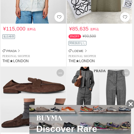
¥115,000
¥85,635
送料込
送料込
¥93,500
返品補償
8%OFF
関税負担なし
PRADA
LOEWE
PERSONAL SHOPPER
PERSONAL SHOPPER
THE★LONDON
THE★LONDON