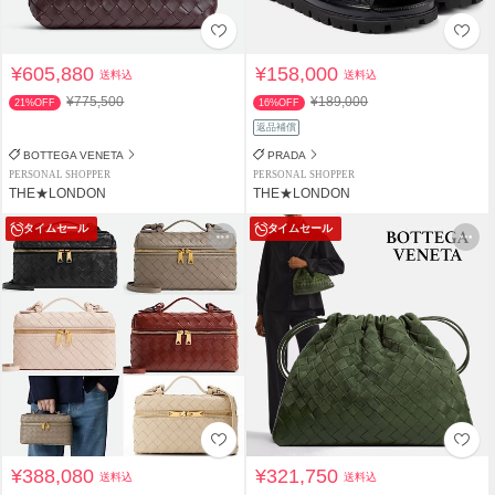
¥605,880
¥158,000
送料込
送料込
¥775,500
¥189,000
21%OFF
16%OFF
返品補償
BOTTEGA VENETA
PRADA
PERSONAL SHOPPER
PERSONAL SHOPPER
THE★LONDON
THE★LONDON
タイムセール
タイムセール
¥388,080
¥321,750
送料込
送料込