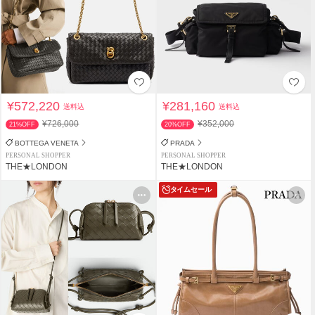
¥572,220
¥281,160
送料込
送料込
¥726,000
¥352,000
21%OFF
20%OFF
BOTTEGA VENETA
PRADA
PERSONAL SHOPPER
PERSONAL SHOPPER
THE★LONDON
THE★LONDON
タイムセール