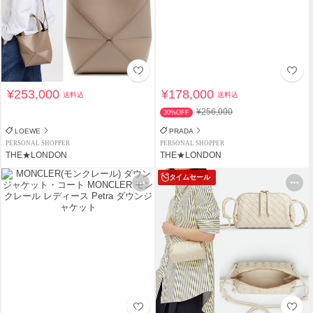
¥253,000
¥178,000
送料込
送料込
¥256,000
30%OFF
LOEWE
PRADA
PERSONAL SHOPPER
PERSONAL SHOPPER
THE★LONDON
THE★LONDON
タイムセール