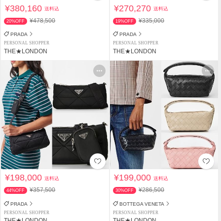
¥380,160
¥270,270
送料込
送料込
¥478,500
¥335,000
20%OFF
19%OFF
PRADA
PRADA
PERSONAL SHOPPER
PERSONAL SHOPPER
THE★LONDON
THE★LONDON
¥198,000
¥199,000
送料込
送料込
¥357,500
¥286,500
44%OFF
30%OFF
PRADA
BOTTEGA VENETA
PERSONAL SHOPPER
PERSONAL SHOPPER
THE★LONDON
THE★LONDON