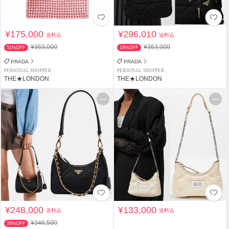
¥175,000
¥296,010
送料込
送料込
¥363,000
¥363,000
51%OFF
18%OFF
PRADA
PRADA
PERSONAL SHOPPER
PERSONAL SHOPPER
THE★LONDON
THE★LONDON
¥248,000
¥133,000
送料込
送料込
¥346,500
28%OFF