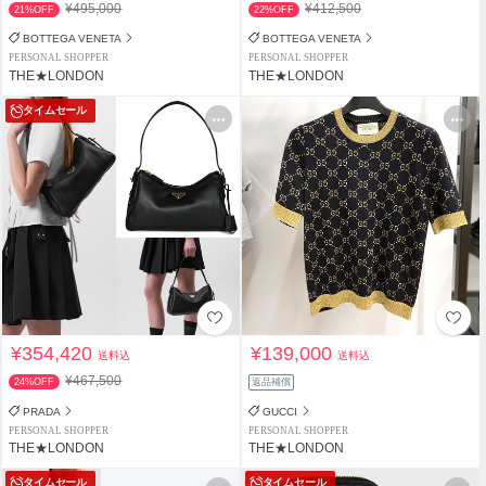
¥495,000
¥412,500
21%OFF
22%OFF
BOTTEGA VENETA
BOTTEGA VENETA
PERSONAL SHOPPER
PERSONAL SHOPPER
THE★LONDON
THE★LONDON
タイムセール
¥354,420
¥139,000
送料込
送料込
¥467,500
24%OFF
返品補償
PRADA
GUCCI
PERSONAL SHOPPER
PERSONAL SHOPPER
THE★LONDON
THE★LONDON
タイムセール
タイムセール