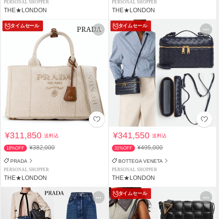
PERSONAL SHOPPER
PERSONAL SHOPPER
THE★LONDON
THE★LONDON
タイムセール
タイムセール
¥311,850
¥341,550
送料込
送料込
¥382,000
¥495,000
18%OFF
31%OFF
PRADA
BOTTEGA VENETA
PERSONAL SHOPPER
PERSONAL SHOPPER
THE★LONDON
THE★LONDON
タイムセール