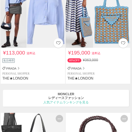
¥113,000
¥195,000
送料込
送料込
¥363,000
返品補償
46%OFF
PRADA
PRADA
PERSONAL SHOPPER
PERSONAL SHOPPER
THE★LONDON
THE★LONDON
MONCLER
レディースファッション
人気アイテムランキングを見る