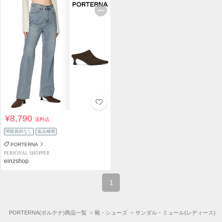
¥8,790
送料込
関税負担なし
返品補償
PORTERNA
PERSONAL SHOPPER
einzshop
1
)
PORTERNA(ポルテナ)商品一覧
靴・シューズ
サンダル・ミュール(レディース)