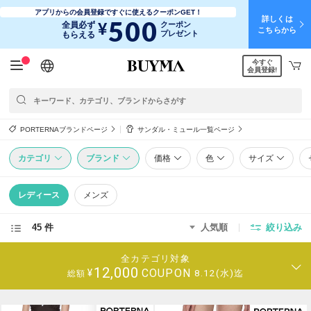
アプリからの会員登録ですぐに使えるクーポンGET！
詳しくは
500
¥
全員必ず
クーポン
こちらから
プレゼント
もらえる
今すぐ
日本語
English
简体中文
繁體中文
会員登録!
PORTERNAブランドページ
サンダル・ミュール一覧ページ
カテゴリ
ブランド
価格
色
サイズ
レディース
メンズ
45 件
人気順
絞り込み
全カテゴリ対象
12,000
COUPON
¥
8.12(水)迄
総額