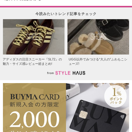
今読みたいトレンド記事をチェック
SHOES
SHOES
アディダスの注目スニーカー『SL72』の
UGG以外でみつける“大人の”ふわもこシ
魅力・サイズ感レビュー総まとめ!
ューズ!