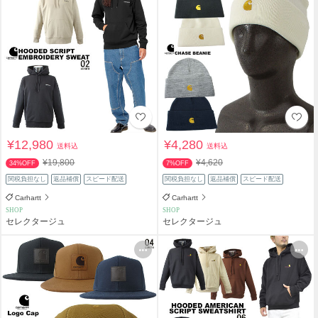
¥12,980
¥4,280
送料込
送料込
¥19,800
¥4,620
34%OFF
7%OFF
関税負担なし
返品補償
スピード配送
関税負担なし
返品補償
スピード配送
Carhartt
Carhartt
SHOP
SHOP
セレクタージュ
セレクタージュ