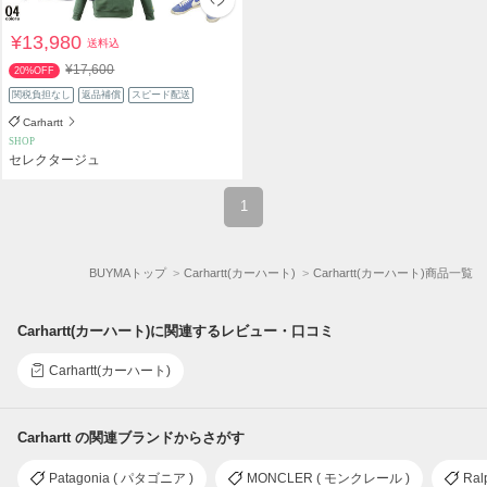
¥13,980
送料込
¥17,600
20%OFF
関税負担なし
返品補償
スピード配送
Carhartt
SHOP
セレクタージュ
1
BUYMAトップ
Carhartt(カーハート)
Carhartt(カーハート)商品一覧
Carhartt(カーハート)に関連するレビュー・口コミ
Carhartt(カーハート)
Carhartt の関連ブランドからさがす
Patagonia ( パタゴニア )
MONCLER ( モンクレール )
Ral