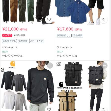
¥21,000
¥17,600
送料込
送料込
¥22,000
4%OFF
関税負担なし
返品補償
関税負担なし
返品補償
スピード配送
Carhartt
Carhartt
SHOP
SHOP
セレクタージュ
セレクタージュ