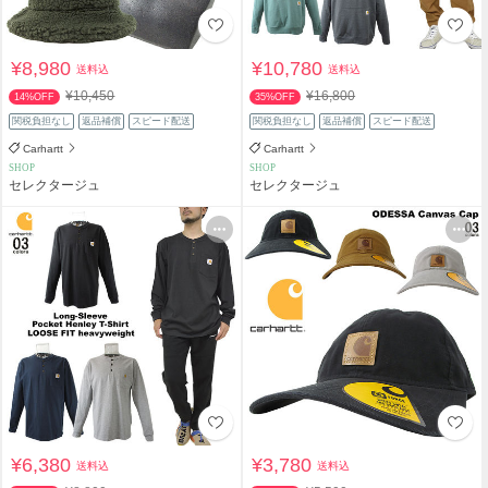
¥8,980
¥10,780
送料込
送料込
¥10,450
¥16,800
14%OFF
35%OFF
関税負担なし
返品補償
スピード配送
関税負担なし
返品補償
スピード配送
Carhartt
Carhartt
SHOP
SHOP
セレクタージュ
セレクタージュ
¥6,380
¥3,780
送料込
送料込