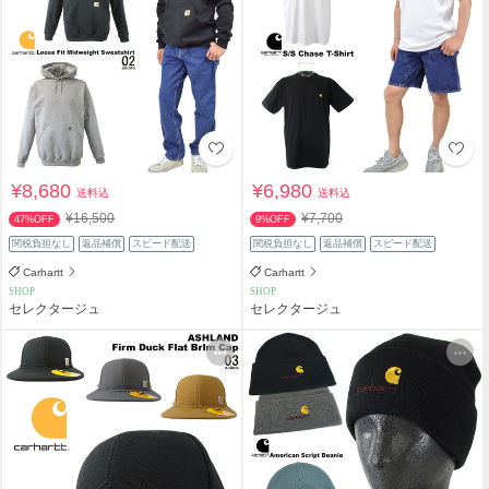
¥8,680
¥6,980
送料込
送料込
¥16,500
¥7,700
47%OFF
9%OFF
関税負担なし
返品補償
スピード配送
関税負担なし
返品補償
スピード配送
Carhartt
Carhartt
SHOP
SHOP
セレクタージュ
セレクタージュ