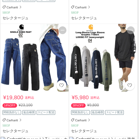
Carhartt
Carhartt
SHOP
SHOP
セレクタージュ
セレクタージュ
¥19,800
¥5,980
送料込
送料込
¥23,100
¥9,800
14%OFF
38%OFF
関税負担なし
返品補償
スピード配送
関税負担なし
返品補償
スピード配送
Carhartt
Carhartt
SHOP
SHOP
セレクタージュ
セレクタージュ