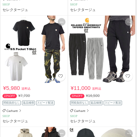
SHOP
SHOP
セレクタージュ
セレクタージュ
¥5,980
¥11,000
送料込
送料込
¥7,700
¥16,500
22%OFF
33%OFF
関税負担なし
返品補償
スピード配送
関税負担なし
返品補償
スピード配送
Carhartt
Carhartt
SHOP
SHOP
セレクタージュ
セレクタージュ