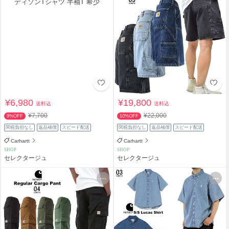
¥6,980
¥19,800
送料込
送料込
¥7,700
¥22,000
9%OFF
10%OFF
関税負担なし
返品補償
スピード配送
関税負担なし
返品補償
スピード配送
Carhartt
Carhartt
SHOP
SHOP
セレクタージュ
セレクタージュ