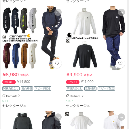
セレクタージュ
セレクタージュ
¥8,980
¥9,900
送料込
送料込
¥14,800
¥11,000
39%OFF
10%OFF
関税負担なし
返品補償
スピード配送
関税負担なし
返品補償
スピード配送
Carhartt
Carhartt
SHOP
SHOP
セレクタージュ
セレクタージュ