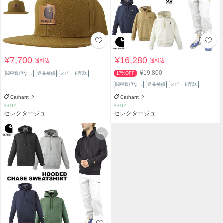
¥7,700
¥16,280
送料込
送料込
¥19,800
関税負担なし
返品補償
スピード配送
17%OFF
関税負担なし
返品補償
スピード配送
Carhartt
Carhartt
SHOP
SHOP
セレクタージュ
セレクタージュ