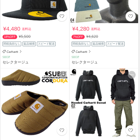
¥4,480
¥4,280
送料込
送料込
¥5,500
¥4,620
18%OFF
7%OFF
関税負担なし
返品補償
スピード配送
関税負担なし
返品補償
スピード配送
Carhartt
Carhartt
SHOP
SHOP
セレクタージュ
セレクタージュ