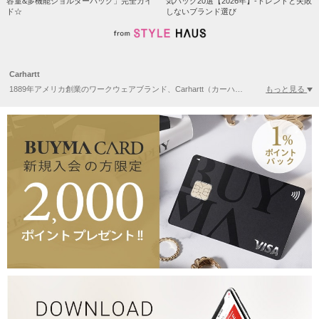
容量&多機能ショルダーバッグ」完全ガイ
気バッグ20選【2026年】-トレンドと失敗
ド☆
しないブランド選び
Carhartt
もっと見る
1889年アメリカ創業のワークウェアブランド、Carhartt（カーハート）。130年以上の歴史を持つ老舗で、耐久性に優れたダック生地などを使用し、鉄道労働者など多くの労働者から支持されてきました。頑丈さと機能性から、建設作業員や農家など、様々な職種の愛用者を得てきました。 近年はワークウェアの枠を超え、ストリートファッションでも人気となり、デビッド・ベッカムやジャスティン・ビーバー、ジョニー・デップなど著名人も愛用。古着市場でも高い人気と価値上昇を見せています。 Carharttの魅力は、歴史と伝統に基づいた確かな品質と普遍的なデザイン。機能性を重視しつつ現代的なデザインを取り入れ、幅広い層に支持されています。タフで長く使えるアイテムを求める人々に信頼されるブランドです。