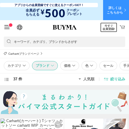
アプリからの会員登録ですぐに使えるクーポンGET！
詳しくは
500
¥
全員必ず
クーポン
こちらから
プレゼント
もらえる
今すぐ
日本語
English
简体中文
繁體中文
会員登録!
Carharttブランドページ
カテゴリ
ブランド
価格
色
セール
手
37 件
人気順
絞り込み