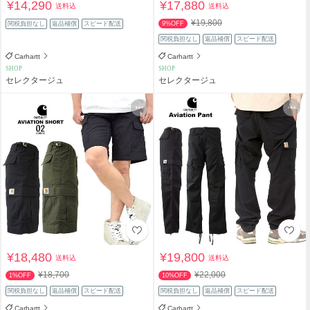
¥14,290
¥17,880
送料込
送料込
¥19,800
関税負担なし
返品補償
スピード配送
9%OFF
関税負担なし
返品補償
スピード配送
Carhartt
Carhartt
SHOP
SHOP
セレクタージュ
セレクタージュ
¥18,480
¥19,800
送料込
送料込
¥18,700
¥22,000
1%OFF
10%OFF
関税負担なし
返品補償
スピード配送
関税負担なし
返品補償
スピード配送
Carhartt
Carhartt