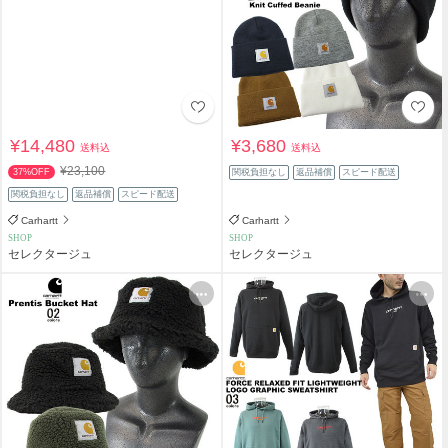
¥14,480
¥3,680
送料込
送料込
¥23,100
37%OFF
関税負担なし
返品補償
スピード配送
関税負担なし
返品補償
スピード配送
Carhartt
Carhartt
SHOP
SHOP
セレクタージュ
セレクタージュ