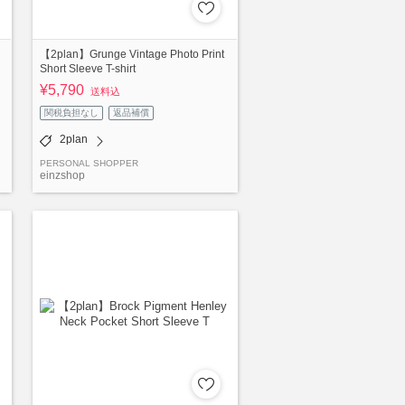
【2plan】Grunge Vintage Photo Print
Short Sleeve T-shirt
¥5,790
送料込
関税負担なし
返品補償
2plan
PERSONAL SHOPPER
einzshop