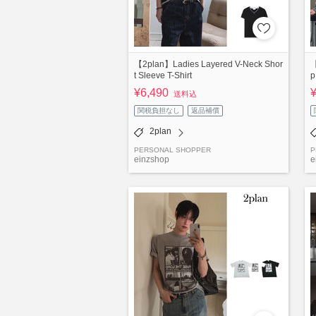
【2plan】Ladies Layered V-Neck Shor
【
t Sleeve T-Shirt
p
¥6,490
送料込
関税負担なし
返品補償
2plan
PERSONAL SHOPPER
P
einzshop
e