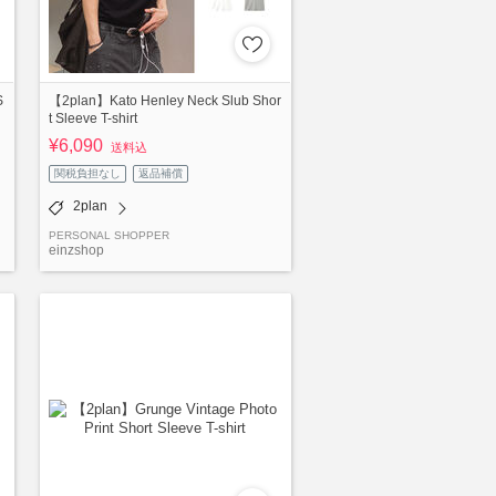
S
【2plan】Kato Henley Neck Slub Shor
t Sleeve T-shirt
¥6,090
送料込
関税負担なし
返品補償
2plan
PERSONAL SHOPPER
einzshop