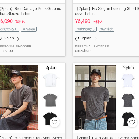
2plan】Riot Damage Punk Graphic
【2plan】Fix Slogan Lettering Short S
hort Sleeve T-shirt
eeve T-shirt
¥6,090
¥6,490
送料込
送料込
関税負担なし
返品補償
関税負担なし
返品補償
2plan
2plan
ERSONAL SHOPPER
PERSONAL SHOPPER
inzshop
einzshop
2plan】Mio Eyelet Crop Short Sleev
【2plan】Even Wrinkle Layered Shor