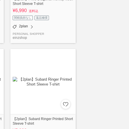
Short Sleeve T-shirt
¥6,990
送料込
関税負担なし
返品補償
2plan
PERSONAL SHOPPER
einzshop
t
【2plan】Subard Ringer Printed Short
Sleeve T-shirt