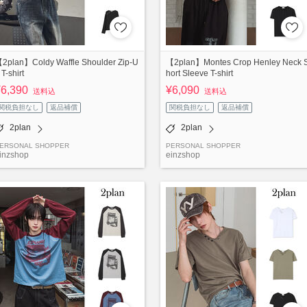
2plan】Coldy Waffle Shoulder Zip-U
【2plan】Montes Crop Henley Neck 
 T-shirt
hort Sleeve T-shirt
¥6,390
¥6,090
送料込
送料込
関税負担なし
返品補償
関税負担なし
返品補償
2plan
2plan
ERSONAL SHOPPER
PERSONAL SHOPPER
inzshop
einzshop