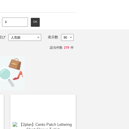
～
OK
¥
並び
表示数
該当件数
279
件