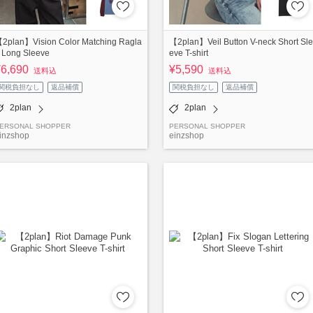
2plan】Vision Color Matching Ragla
【2plan】Veil Button V-neck Short Sle
 Long Sleeve
eve T-shirt
¥6,690
¥5,590
送料込
送料込
関税負担なし
返品補償
関税負担なし
返品補償
2plan
2plan
ERSONAL SHOPPER
PERSONAL SHOPPER
inzshop
einzshop