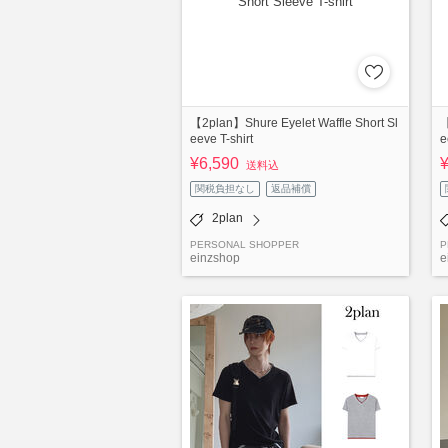
【2plan】Shure Eyelet Waffle Short Sl
【
eeve T-shirt
e
¥6,590
送料込
関税負担なし
返品補償
2plan
PERSONAL SHOPPER
P
einzshop
e