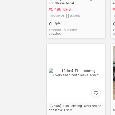
hort Sleeve T-shirt
e
¥5,490
送料込
関税負担なし
返品補償
2plan
PERSONAL SHOPPER
P
einzshop
e
【2plan】Film Lettering Oversized Sh
【
ort Sleeve T-shirt
b