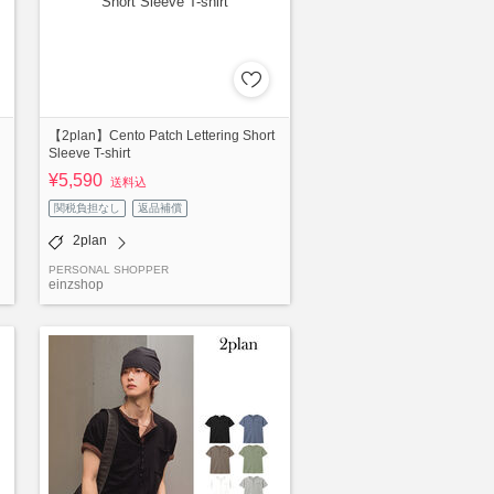
l
【2plan】Cento Patch Lettering Short
Sleeve T-shirt
¥5,590
送料込
関税負担なし
返品補償
2plan
PERSONAL SHOPPER
einzshop