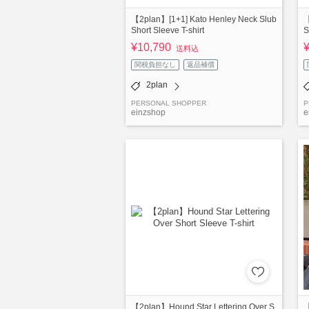
【2plan】[1+1] Kato Henley Neck Slub
【
Short Sleeve T-shirt
S
¥10,790
送料込
関税負担なし
返品補償
2plan
PERSONAL SHOPPER
P
einzshop
e
【2plan】Hound Star Lettering Over S
【