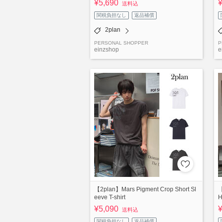
¥5,690
送料込
関税負担なし
返品補償
2plan
PERSONAL SHOPPER
P
einzshop
e
【2plan】Mars Pigment Crop Short Sl
【
eeve T-shirt
H
¥5,090
送料込
関税負担なし
返品補償