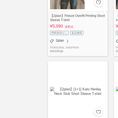
【2plan】Freeze Overfit Printing Short
【
Sleeve T-shirt
n
¥5,990
送料込
関税負担なし
返品補償
2plan
PERSONAL SHOPPER
P
einzshop
e