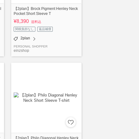
l
【2plan】Brock Pigment Henley Neck
Pocket Short Sleeve T
¥8,390
送料込
関税負担なし
返品補償
2plan
PERSONAL SHOPPER
einzshop
t
【2plan】Philo Diagonal Henley Neck