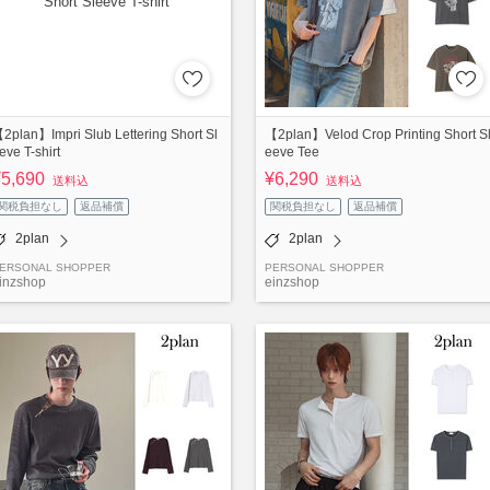
2plan】Impri Slub Lettering Short Sl
【2plan】Velod Crop Printing Short S
eve T-shirt
eeve Tee
¥5,690
¥6,290
送料込
送料込
関税負担なし
返品補償
関税負担なし
返品補償
2plan
2plan
ERSONAL SHOPPER
PERSONAL SHOPPER
inzshop
einzshop