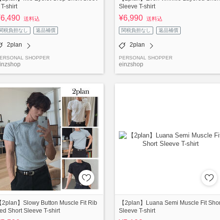
 T-shirt
Sleeve T-shirt
¥6,490
¥6,990
送料込
送料込
関税負担なし
返品補償
関税負担なし
返品補償
2plan
2plan
ERSONAL SHOPPER
PERSONAL SHOPPER
inzshop
einzshop
2plan】Slowy Button Muscle Fit Rib
【2plan】Luana Semi Muscle Fit Shor
ed Short Sleeve T-shirt
Sleeve T-shirt