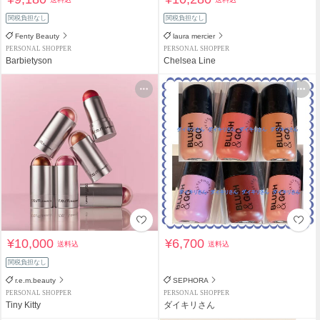
関税負担なし
関税負担なし
Fenty Beauty
laura mercier
PERSONAL SHOPPER
PERSONAL SHOPPER
Barbietyson
Chelsea Line
¥10,000
¥6,700
送料込
送料込
関税負担なし
r.e.m.beauty
SEPHORA
PERSONAL SHOPPER
PERSONAL SHOPPER
Tiny Kitty
ダイキリさん