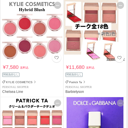
¥7,580
¥11,680
送料込
送料込
関税負担なし
関税負担なし
KYLIE COSMETICS
Patrick Ta
PERSONAL SHOPPER
PERSONAL SHOPPER
Chelsea Line
Barbietyson