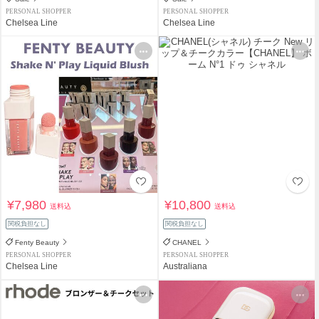
PERSONAL SHOPPER
PERSONAL SHOPPER
Chelsea Line
Chelsea Line
¥7,980
¥10,800
送料込
送料込
関税負担なし
関税負担なし
Fenty Beauty
CHANEL
PERSONAL SHOPPER
PERSONAL SHOPPER
Chelsea Line
Australiana