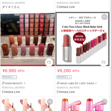
PERSONAL SHOPPER
PERSONAL SHOPPER
ダイキリさん
Chelsea Line
¥6,980
¥9,280
送料込
送料込
関税負担なし
関税負担なし
HUDA BEAUTY
HAUS LABS BY LADY GAGA
PERSONAL SHOPPER
PERSONAL SHOPPER
Chelsea Line
Chelsea Line