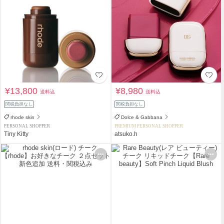
¥13,800
¥8,980
送料込
送料込
関税負担なし
関税負担なし
rhode skin
Dolce & Gabbana
PERSONAL SHOPPER
PREMIUM PERSONAL SHOPPER
Tiny Kitty
atsuko.h