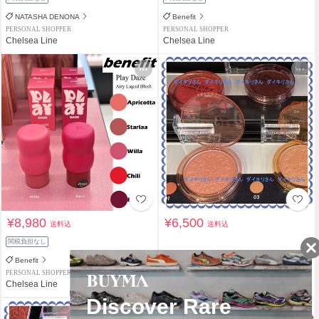
NATASHA DENONA
Benefit
PERSONAL SHOPPER
PERSONAL SHOPPER
Chelsea Line
Chelsea Line
¥8,980
¥6,500
送料込
送料込
関税負担なし
Benefit
SEPHORA
PERSONAL SHOPPER
PERSONAL SHOPPER
Chelsea Line
ダイキリさん