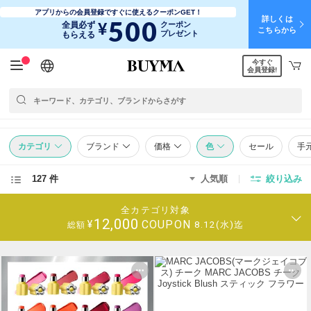
アプリからの会員登録ですぐに使えるクーポンGET！
詳しくは
500
¥
全員必ず
クーポン
こちらから
プレゼント
もらえる
今すぐ
日本語
English
简体中文
繁體中文
会員登録!
カテゴリ
ブランド
価格
色
セール
手
127 件
人気順
絞り込み
全カテゴリ対象
12,000
COUPON
¥
8.12(水)迄
総額