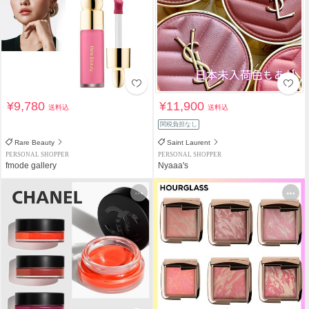
¥9,780
¥11,900
送料込
送料込
関税負担なし
Rare Beauty
Saint Laurent
PERSONAL SHOPPER
PERSONAL SHOPPER
fmode gallery
Nyaaa's