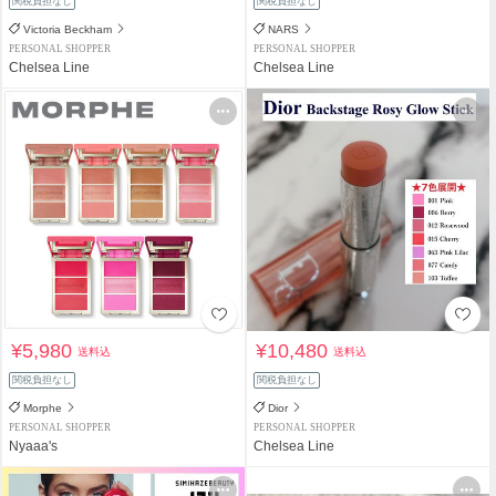
関税負担なし
関税負担なし
Victoria Beckham
NARS
PERSONAL SHOPPER
PERSONAL SHOPPER
Chelsea Line
Chelsea Line
¥5,980
¥10,480
送料込
送料込
関税負担なし
関税負担なし
Morphe
Dior
PERSONAL SHOPPER
PERSONAL SHOPPER
Nyaaa's
Chelsea Line