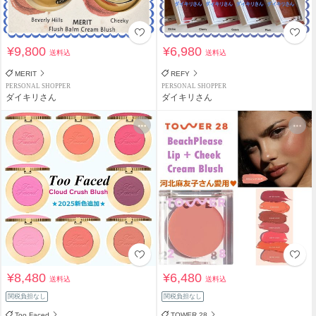
¥9,800
¥6,980
送料込
送料込
MERIT
REFY
PERSONAL SHOPPER
PERSONAL SHOPPER
ダイキリさん
ダイキリさん
¥8,480
¥6,480
送料込
送料込
関税負担なし
関税負担なし
Too Faced
TOWER 28