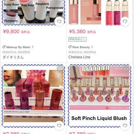
¥9,800
¥5,380
送料込
送料込
関税負担なし
Makeup By Mario
Rare Beauty
PERSONAL SHOPPER
PERSONAL SHOPPER
ダイキリさん
Chelsea Line
¥7,980
¥7,380