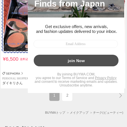
¥6,500
¥9,450
送料込
送料込
関税負担なし
SEPHORA
GUCCI
PERSONAL SHOPPER
PERSONAL SHOPPER
ダイキリさん
Lisa Korea
1
2
BUYMAトップ
メイクアップ
チーク(ビューティー)