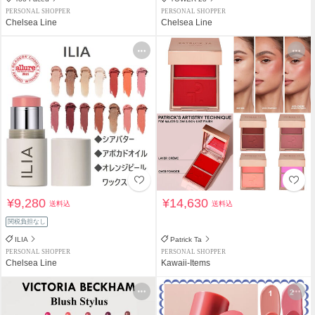
PERSONAL SHOPPER
PERSONAL SHOPPER
Chelsea Line
Chelsea Line
¥9,280
¥14,630
送料込
送料込
関税負担なし
ILIA
Patrick Ta
PERSONAL SHOPPER
PERSONAL SHOPPER
Chelsea Line
Kawaii-Items