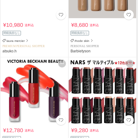
¥10,980
¥8,680
送料込
送料込
関税負担なし
関税負担なし
laura mercier
rhode skin
PREMIUM PERSONAL SHOPPER
PERSONAL SHOPPER
atsuko.h
Barbietyson
¥12,780
¥9,280
送料込
送料込