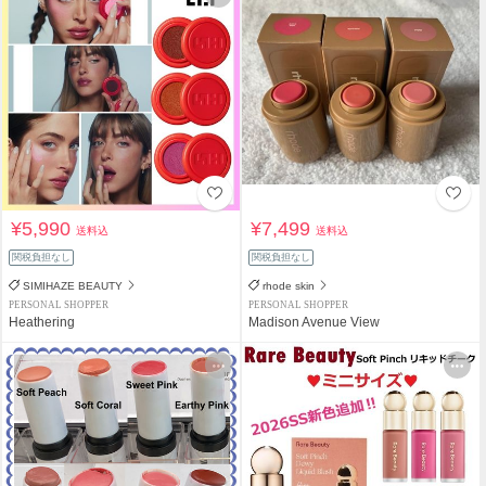
¥5,990
¥7,499
送料込
送料込
関税負担なし
関税負担なし
SIMIHAZE BEAUTY
rhode skin
PERSONAL SHOPPER
PERSONAL SHOPPER
Heathering
Madison Avenue View