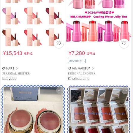
¥15,543
¥7,280
送料込
送料込
関税負担なし
NARS
Milk MAKEUP
PERSONAL SHOPPER
PERSONAL SHOPPER
babybbb
Chelsea Line