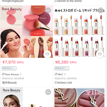
HongKongBuyer
Channel to the world
¥7,970
¥8,280
送料込
送料込
関税負担なし
関税負担なし
Rare Beauty
MAC
PERSONAL SHOPPER
PERSONAL SHOPPER
海外Beauty
Chelsea Line